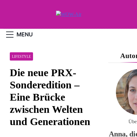
Skip
to
content
WOW-Air
MENU
Auto
LIFESTYLE
Die neue PRX-
Sonderedition –
Eine Brücke
zwischen Welten
und Generationen
Übe
Anna, di