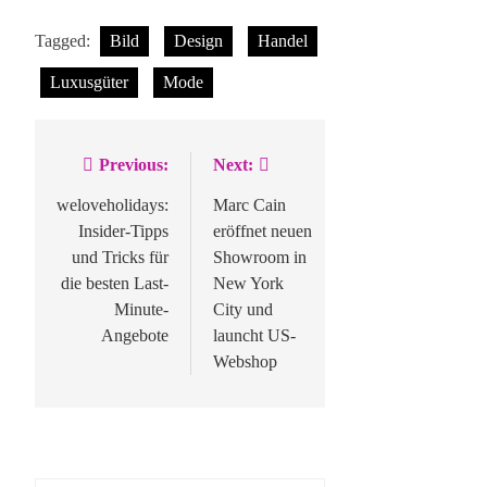
Tagged:
Bild
Design
Handel
Luxusgüter
Mode
Previous:
Next:
Beitragsnavigation
weloveholidays:
Marc Cain
Insider-Tipps
eröffnet neuen
und Tricks für
Showroom in
die besten Last-
New York
Minute-
City und
Angebote
launcht US-
Webshop