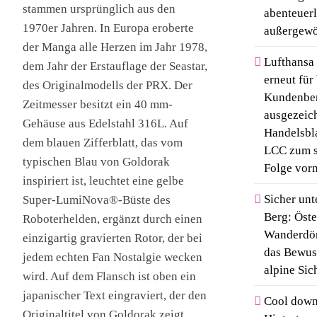
stammen ursprünglich aus den
abenteuer
1970er Jahren. In Europa eroberte
außergewö
der Manga alle Herzen im Jahr 1978,
Lufthansa 
dem Jahr der Erstauflage der Seastar,
erneut für
des Originalmodells der PRX. Der
Kundenbe
Zeitmesser besitzt ein 40 mm-
ausgezeich
Gehäuse aus Edelstahl 316L. Auf
Handelsbla
dem blauen Zifferblatt, das vom
LCC zum s
typischen Blau von Goldorak
Folge vor
inspiriert ist, leuchtet eine gelbe
Sicher un
Super-LumiNova®-Büste des
Berg: Öste
Roboterhelden, ergänzt durch einen
Wanderdör
einzigartig gravierten Rotor, der bei
das Bewuss
jedem echten Fan Nostalgie wecken
alpine Sic
wird. Auf dem Flansch ist oben ein
japanischer Text eingraviert, der den
Cool dow
Originaltitel von Goldorak zeigt.