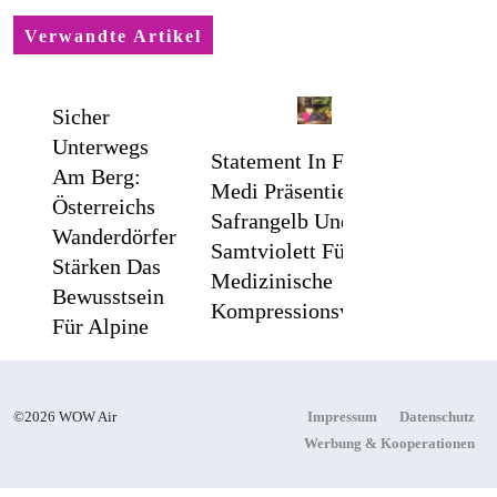
Verwandte Artikel
Sicher
Unterwegs
Statement In Farbe /
Am Berg:
Medi Präsentiert
Österreichs
Safrangelb Und
Wanderdörfer
Samtviolett Für Die
Stärken Das
Medizinische
Bewusstsein
Kompressionsversorgung
Für Alpine
Sicherheit
©2026 WOW Air
Impressum
Datenschutz
Flachste
Werbung & Kooperationen
Mechanische