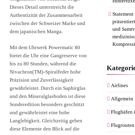
Hintertuxe
Dieses Detail unterstreicht die
Statement 
Authentizität der Zusammenarbeit
präsentier
zwischen der Schweizer Marke und
und Samtvi
dem japanischen Manga.
medizinis
Kompressi
Mit dem Uhrwerk Powermatic 80
bietet die Uhr eine Gangreserve von
bis zu 80 Stunden, während die
Kategori
Nivachron(TM)-Spiralfeder hohe
Präzision und Zuverlässigkeit
Airlines
gewährleistet. Durch ein Saphirglas
und den Mineralglasboden ist diese
Allgemein
Sonderedition besonders geschützt
Flughäfen
und gewährleistet eine hohe
Langlebigkeit. Gleichzeitig geben
Flugrouten
diese Elemente den Blick auf die