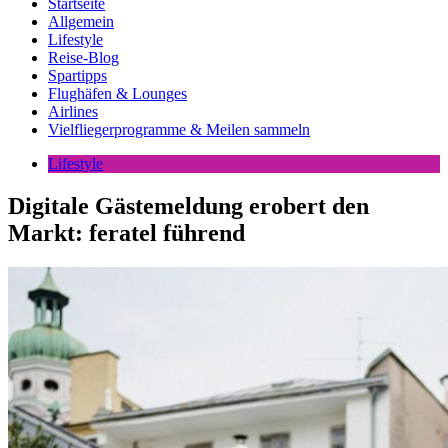
Startseite
Allgemein
Lifestyle
Reise-Blog
Spartipps
Flughäfen & Lounges
Airlines
Vielfliegerprogramme & Meilen sammeln
Lifestyle
Digitale Gästemeldung erobert den
Markt: feratel führend