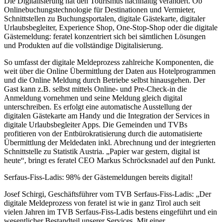
Die Digitalisierung hat den Tourismus nachhaltig verändert. Ob
Onlinebuchungstechnologie für Destinationen und Vermieter,
Schnittstellen zu Buchungsportalen, digitale Gästekarte, digitaler
Urlaubsbegleiter, Experience Shop, One-Stop-Shop oder die digitale
Gästemeldung: feratel konzentriert sich bei sämtlichen Lösungen
und Produkten auf die vollständige Digitalisierung.
So umfasst der digitale Meldeprozess zahlreiche Komponenten, die
weit über die Online Übermittlung der Daten aus Hotelprogrammen
und die Online Meldung durch Betriebe selbst hinausgehen. Der
Gast kann z.B. selbst mittels Online- und Pre-Check-in die
Anmeldung vornehmen und seine Meldung gleich digital
unterschreiben. Es erfolgt eine automatische Ausstellung der
digitalen Gästekarte am Handy und die Integration der Services in
digitale Urlaubsbegleiter Apps. Die Gemeinden und TVBs
profitieren von der Entbürokratisierung durch die automatisierte
Übermittlung der Meldedaten inkl. Abrechnung und der integrierten
Schnittstelle zu Statistik Austria. „Papier war gestern, digital ist
heute“, bringt es feratel CEO Markus Schröcksnadel auf den Punkt.
Serfaus-Fiss-Ladis: 98% der Gästemeldungen bereits digital!
Josef Schirgi, Geschäftsführer vom TVB Serfaus-Fiss-Ladis: „Der
digitale Meldeprozess von feratel ist wie in ganz Tirol auch seit
vielen Jahren im TVB Serfaus-Fiss-Ladis bestens eingeführt und ein
wesentlicher Bestandteil unserer Services. Mit einer