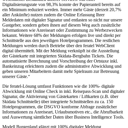
Digitalisierungsrate von 98,3% konnte der Papieranteil bereits auf
ein Minimum reduziert werden. Immer mehr Gäste (derzeit 20,7%
aller Ankünfte) nutzen zudem die Online Erfassung Ihrer
Meldedaten mit digitaler Signatur und entlasten so nicht nur unsere
Gastgeber, sondern geben ihnen auf diesem Weg auch zusätzliche
Informationen wie Anreiseart oder Zustimmung zu Werbezwecken
bekannt. Weitere 68% der Meldungen erfolgen live und direkt per
Schnittstelle aus den jeweiligen Hotelprogrammen. Die restlichen
Meldungen werden durch Betriebe über den feratel WebClient
digital übermittelt. Mit der Meldung verknüpft ist die Ausstellung
der Gästekarte mit integrierten Skidata-Bergbahn Tickets. Die
automatisierte Berechnung und Vorschreibung der Ortstaxe inkl.
Bankeinzug erleichtern zudem die administrative Abwicklung und
geben unseren Mitarbeitern damit mehr Spielraum zur Betreuung
unserer Gäste.“
Die feratel-Lösung umfasst Funktionen wie die 100%- digitale
Abwicklung mit Online Check in inkl. Reisepass-Scan und digitaler
Signatur, die Aktivierung von Gästekarten / Liftkarten (z.B. über
Skidata Schnittstelle) über integrierte Schnittstellen zu ca. 150
Hotelprogrammen, die DSGVO konforme Abfrage zusätzlicher
Informationen zu Anreiseart, Urlaubsmotiven etc., die Abrufbarkeit
und Auswertung sämtlicher Daten über Business Intelligence Tools.
Modell Burgenland glänzt mit 100% digitaler Meldung