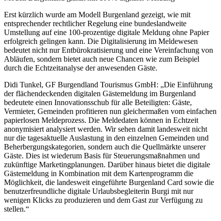
Erst kürzlich wurde am Modell Burgenland gezeigt, wie mit
entsprechender rechtlicher Regelung eine bundeslandweite
Umstellung auf eine 100-prozentige digitale Meldung ohne Papier
erfolgreich gelingen kann. Die Digitalisierung im Meldewesen
bedeutet nicht nur Entbürokratisierung und eine Vereinfachung von
Abläufen, sondern bietet auch neue Chancen wie zum Beispiel
durch die Echtzeitanalyse der anwesenden Gäste.
Didi Tunkel, GF Burgendland Tourismus GmbH: „Die Einführung
der flächendeckenden digitalen Gästemeldung im Burgenland
bedeutete einen Innovationsschub für alle Beteiligten: Gäste,
Vermieter, Gemeinden profitieren nun gleichermaßen vom einfachen
papierlosen Meldeprozess. Die Meldedaten können in Echtzeit
anonymisiert analysiert werden. Wir sehen damit landesweit nicht
nur die tagesaktuelle Auslastung in den einzelnen Gemeinden und
Beherbergungskategorien, sondern auch die Quellmärkte unserer
Gäste. Dies ist wiederum Basis für Steuerungsmaßnahmen und
zukünftige Marketingplanungen. Darüber hinaus bietet die digitale
Gästemeldung in Kombination mit dem Kartenprogramm die
Möglichkeit, die landesweit eingeführte Burgenland Card sowie die
benutzerfreundliche digitale Urlaubsbegleiterin Burgi mit nur
wenigen Klicks zu produzieren und dem Gast zur Verfügung zu
stellen.“