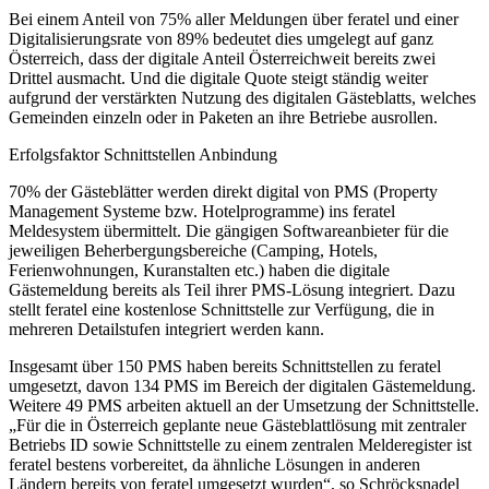
Bei einem Anteil von 75% aller Meldungen über feratel und einer
Digitalisierungsrate von 89% bedeutet dies umgelegt auf ganz
Österreich, dass der digitale Anteil Österreichweit bereits zwei
Drittel ausmacht. Und die digitale Quote steigt ständig weiter
aufgrund der verstärkten Nutzung des digitalen Gästeblatts, welches
Gemeinden einzeln oder in Paketen an ihre Betriebe ausrollen.
Erfolgsfaktor Schnittstellen Anbindung
70% der Gästeblätter werden direkt digital von PMS (Property
Management Systeme bzw. Hotelprogramme) ins feratel
Meldesystem übermittelt. Die gängigen Softwareanbieter für die
jeweiligen Beherbergungsbereiche (Camping, Hotels,
Ferienwohnungen, Kuranstalten etc.) haben die digitale
Gästemeldung bereits als Teil ihrer PMS-Lösung integriert. Dazu
stellt feratel eine kostenlose Schnittstelle zur Verfügung, die in
mehreren Detailstufen integriert werden kann.
Insgesamt über 150 PMS haben bereits Schnittstellen zu feratel
umgesetzt, davon 134 PMS im Bereich der digitalen Gästemeldung.
Weitere 49 PMS arbeiten aktuell an der Umsetzung der Schnittstelle.
„Für die in Österreich geplante neue Gästeblattlösung mit zentraler
Betriebs ID sowie Schnittstelle zu einem zentralen Melderegister ist
feratel bestens vorbereitet, da ähnliche Lösungen in anderen
Ländern bereits von feratel umgesetzt wurden“, so Schröcksnadel