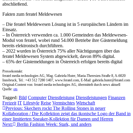
abschließend.
Fakten zum feratel Meldewesen
– Die feratel Meldewesen Lösung ist in 5 europäischen Ländern im
Einsatz.
– In Österreich verwenden ca. 1.000 Gemeinden das Meldewesen-
Modul von feratel, wobei rund 54.000 Betriebe ihre Gästemeldung
bereits elektronisch durchführen.
– 2022 wurden in Österreich 75% aller Nächtigungen über das
feratel Meldewesen System abgewickelt, davon 89% digital.
– 65% der Gästemeldungen in Österreich erfolgen bereits digital
Pressekontakt:
feratel media technologies AG, Mag. Gabriela Huter, Maria-Theresien-Straße 8, A-6020
Innsbruck, Tel.: +43 512 7280 1407, www.feratel.com, E-Mail:
gabriela.huter@feratel.com
Original-Content von: feratel media technologies AG, übermittelt durch news aktuell
Quelle:
ots
Tagged:
Bild
Computer
Dienstleistung
Dienstleistungen
Finanzen
Freizeit
IT
Lifestyle
Reise
Vermischtes
Wirtschaft
Beitragsnavigation
Previous:
Skechers rockt The Rolling Stones in neuer
Kollaboration / Die Kollektion zeigt das ikonische Logo der Band in
einer limitierten Sneaker-Kollektion für Damen und Herren
Next:
Berlin Fashion Week: Stark, und anders