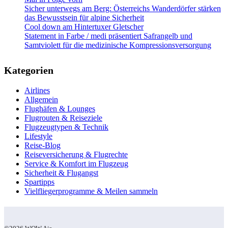
Sicher unterwegs am Berg: Österreichs Wanderdörfer stärken
das Bewusstsein für alpine Sicherheit
Cool down am Hintertuxer Gletscher
Statement in Farbe / medi präsentiert Safrangelb und
Samtviolett für die medizinische Kompressionsversorgung
Kategorien
Airlines
Allgemein
Flughäfen & Lounges
Flugrouten & Reiseziele
Flugzeugtypen & Technik
Lifestyle
Reise-Blog
Reiseversicherung & Flugrechte
Service & Komfort im Flugzeug
Sicherheit & Flugangst
Spartipps
Vielfliegerprogramme & Meilen sammeln