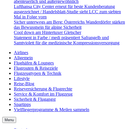
abenteuerlich und außergewöhnlich
Lufthansa City Center erneut für beste Kundenberatung
ausgezeichnet / Handelsblatt-Studie sieht LCC zum siebten
Mal in Folge vorn
Sicher unterwegs am Berg: Österreichs Wanderdörfer stärken
das Bewusstsein für alpine Sicherheit
Cool down am Hintertuxer Gletscher
Statement in Farbe / medi präsentiert Safrangelb und
Samtviolett für die medizinische Kompressionsversorgung
Airlines
Allgemein
Flughäfen & Lounges
Flugrouten & Reiseziele
Flugzeugtypen & Technik
Lifestyle
Reise-Blog
Reiseversicherung & Flugrechte
Service & Komfort im Flugzeug
Sicherheit & Flugangst
Spartipps
Vielfliegerprogramme & Meilen sammeln
Menu