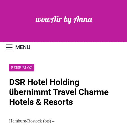
Skip
to
content
WOW-Air
MENU
REISE-BLOG
DSR Hotel Holding
übernimmt Travel Charme
Hotels & Resorts
Hamburg/Rostock (ots) –