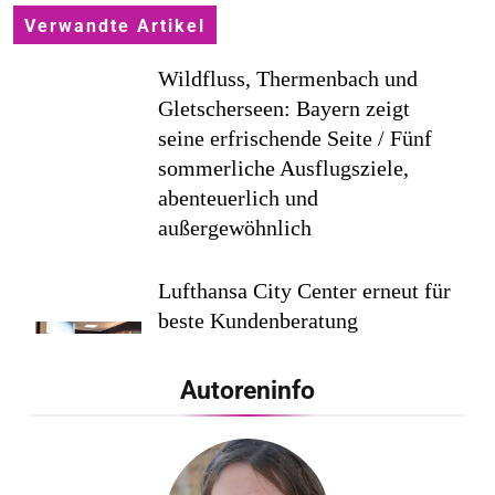
Verwandte Artikel
Wildfluss, Thermenbach und
Gletscherseen: Bayern zeigt
seine erfrischende Seite / Fünf
sommerliche Ausflugsziele,
abenteuerlich und
außergewöhnlich
Lufthansa City Center erneut für
beste Kundenberatung
ausgezeichnet / Handelsblatt-
Studie sieht LCC zum siebten
Autoreninfo
Mal in Folge vorn
Cool down am Hintertuxer