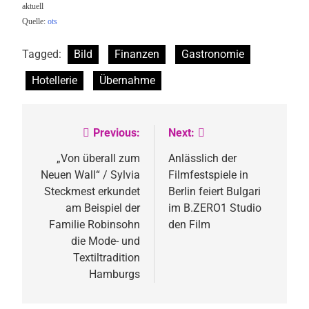
aktuell
Quelle:
ots
Tagged:
Bild
Finanzen
Gastronomie
Hotellerie
Übernahme
Previous:
Next:
Beitragsnavigation
„Von überall zum
Anlässlich der
Neuen Wall“ / Sylvia
Filmfestspiele in
Steckmest erkundet
Berlin feiert Bulgari
am Beispiel der
im B.ZERO1 Studio
Familie Robinsohn
den Film
die Mode- und
Textiltradition
Hamburgs