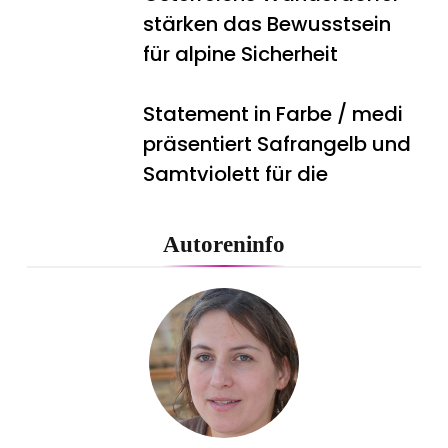
stärken das Bewusstsein
für alpine Sicherheit
Statement in Farbe / medi
präsentiert Safrangelb und
Samtviolett für die
medizinische
Kompressionsversorgung
Autoreninfo
PEPE JEANS LONDON AW26
Flachste mechanische
Weltzeituhr gewinnt Red