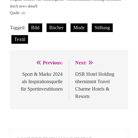
durch news aktuell
Quelle:
ots
Tagged:
Bild
Bücher
Mode
Stiftung
Textil
Previous:
Next:
Beitragsnavigation
Sport & Marke 2024
DSR Hotel Holding
als Inspirationsquelle
übernimmt Travel
für Sportinvestitionen
Charme Hotels &
Resorts