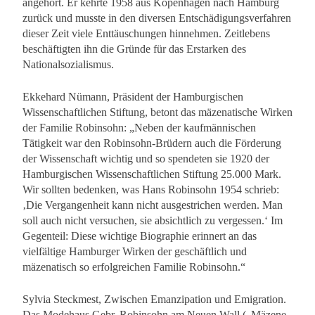
angehört. Er kehrte 1958 aus Kopenhagen nach Hamburg
zurück und musste in den diversen Entschädigungsverfahren
dieser Zeit viele Enttäuschungen hinnehmen. Zeitlebens
beschäftigten ihn die Gründe für das Erstarken des
Nationalsozialismus.
Ekkehard Nümann, Präsident der Hamburgischen
Wissenschaftlichen Stiftung, betont das mäzenatische Wirken
der Familie Robinsohn: „Neben der kaufmännischen
Tätigkeit war den Robinsohn-Brüdern auch die Förderung
der Wissenschaft wichtig und so spendeten sie 1920 der
Hamburgischen Wissenschaftlichen Stiftung 25.000 Mark.
Wir sollten bedenken, was Hans Robinsohn 1954 schrieb:
‚Die Vergangenheit kann nicht ausgestrichen werden. Man
soll auch nicht versuchen, sie absichtlich zu vergessen.‘ Im
Gegenteil: Diese wichtige Biographie erinnert an das
vielfältige Hamburger Wirken der geschäftlich und
mäzenatisch so erfolgreichen Familie Robinsohn.“
Sylvia Steckmest, Zwischen Emanzipation und Emigration.
Das Modehaus Gebr. Robinsohn am Neuen Wall („Mäzene