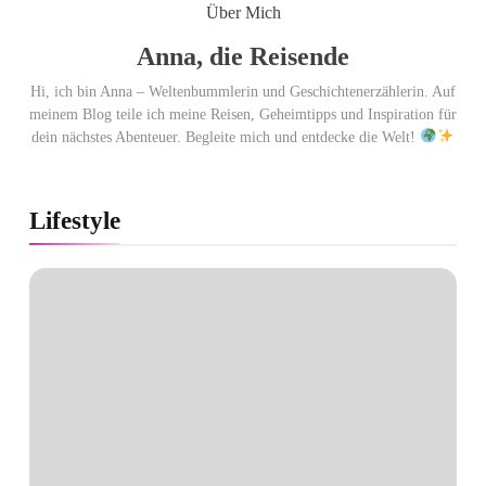
Dot: Best of the Best 2026 /
Über Mich
NOMOS Glashütte erzielt
Anna, die Reisende
94 von 100 Punkten.
Hi, ich bin Anna – Weltenbummlerin und Geschichtenerzählerin. Auf
meinem Blog teile ich meine Reisen, Geheimtipps und Inspiration für
dein nächstes Abenteuer. Begleite mich und entdecke die Welt!
Lifestyle