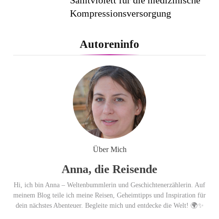
Kompressionsversorgung
PEPE JEANS LONDON AW26
Autoreninfo
Flachste mechanische
Weltzeituhr gewinnt Red Dot:
Best of the Best 2026 / NOMOS
Glashütte erzielt 94 von 100
Punkten.
Über Mich
Anna, die Reisende
Hi, ich bin Anna – Weltenbummlerin und Geschichtenerzählerin. Auf
meinem Blog teile ich meine Reisen, Geheimtipps und Inspiration für
dein nächstes Abenteuer. Begleite mich und entdecke die Welt! 🌍✨