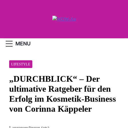
Skip
to
content
WOW-Air
MENU
LIFESTYLE
„DURCHBLICK“ – Der
ultimative Ratgeber für den
Erfolg im Kosmetik-Business
von Corinna Käppeler
Langenenslingen (ots) –