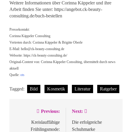
Weitere Informationen über Corinna Käppeler und ihre
Arbeit finden Sie unter: https://angebot.ck-beauty-
consulting.de/buch-bestellen
Pressekontakt:
Corinna Käppeler Consulting
Vertreten durch: Corinna Käppeler & Brigitte Oberle
E-Mail:
hello@ck-beauty-consulting.de
Webseite: https://ck-beauty-consulting.de/
Original-Content von: Corinna Käppeler Consulting, übermittelt durch news
aktuell
Quelle:
ots
Tagged:
Bild
Kosmetik
Literatur
Ratgeber
Previous:
Next:
Beitragsnavigation
Kreislauffähige
Die erfolgreiche
Frühlingsmode:
Schuhmarke