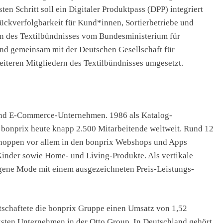
ten Schritt soll ein Digitaler Produktpass (DPP) integriert
ückverfolgbarkeit für Kund*innen, Sortierbetriebe und
en des Textilbündnisses vom Bundesministerium für
nd gemeinsam mit der Deutschen Gesellschaft für
teren Mitgliedern des Textilbündnisses umgesetzt.
- und E-Commerce-Unternehmen. 1986 als Katalog-
 bonprix heute knapp 2.500 Mitarbeitende weltweit. Rund 12
shoppen vor allem in den bonprix Webshops und Apps
inder sowie Home- und Living-Produkte. Als vertikale
igene Mode mit einem ausgezeichneten Preis-Leistungs-
tschaftete die bonprix Gruppe einen Umsatz von 1,52
rksten Unternehmen in der Otto Group. In Deutschland gehört