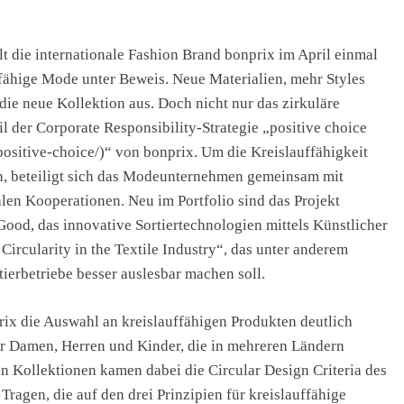
lt die internationale Fashion Brand bonprix im April einmal
fähige Mode unter Beweis. Neue Materialien, mehr Styles
die neue Kollektion aus. Doch nicht nur das zirkuläre
il der Corporate Responsibility-Strategie „positive choice
ositive-choice/)“ von bonprix. Um die Kreislauffähigkeit
n, beteiligt sich das Modeunternehmen gemeinsam mit
len Kooperationen. Neu im Portfolio sind das Projekt
r Good, das innovative Sortiertechnologien mittels Künstlicher
 Circularity in the Textile Industry“, das unter anderem
ierbetriebe besser auslesbar machen soll.
nprix die Auswahl an kreislauffähigen Produkten deutlich
für Damen, Herren und Kinder, die in mehreren Ländern
en Kollektionen kamen dabei die Circular Design Criteria des
ragen, die auf den drei Prinzipien für kreislauffähige