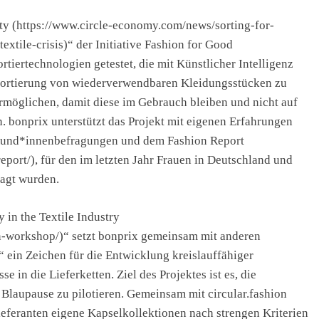
ity (https://www.circle-economy.com/news/sorting-for-
xtile-crisis)“ der Initiative Fashion for Good
tiertechnologien getestet, die mit Künstlicher Intelligenz
e Sortierung von wiederverwendbaren Kleidungsstücken zu
ermöglichen, damit diese im Gebrauch bleiben und nicht auf
 bonprix unterstützt das Projekt mit eigenen Erfahrungen
Kund*innenbefragungen und dem Fashion Report
eport/), für den im letzten Jahr Frauen in Deutschland und
agt wurden.
 in the Textile Industry
gn-workshop/)“ setzt bonprix gemeinsam mit anderen
“ ein Zeichen für die Entwicklung kreislauffähiger
e in die Lieferketten. Ziel des Projektes ist es, die
s Blaupause zu pilotieren. Gemeinsam mit circular.fashion
feranten eigene Kapselkollektionen nach strengen Kriterien