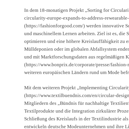
In dem 18-monatigen Projekt „Sorting for Circular
circularity-europe-expands-to-address-rewearable-te
(https://fashionforgood.com/) werden innovative Sor
und maschinellem Lernen arbeiten. Ziel ist es, di
optimieren und eine höhere Kreislauffähigkeit zu 
Mülldeponien oder im globalen Abfallsystem enden.
und mit Marktforschungsdaten aus regelmäßigen 
(https://www.bonprix.de/corporate/presse/fashion-r
weiteren europäischen Ländern rund um Mode befr
Mit dem weiteren Projekt „Implementing Circularity
(https://www.textilbuendnis.com/en/circular-desi
Mitgliedern des „Bündnis für nachhaltige Textilien
Textilprodukte und die Integration zirkulärer Prozess
Schließung des Kreislaufs in der Textilindustrie al
entwickeln deutsche Modeunternehmen und ihre Lie