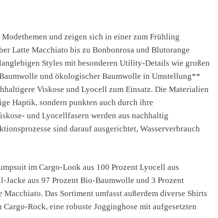
en Modethemen und zeigen sich in einer zum Frühling
über Latte Macchiato bis zu Bonbonrosa und Blutorange
 langlebigen Styles mit besonderen Utility-Details wie großen
-Baumwolle und ökologischer Baumwolle in Umstellung**
hhaltigere Viskose und Lyocell zum Einsatz. Die Materialien
dige Haptik, sondern punkten auch durch ihre
iskose- und Lyocellfasern werden aus nachhaltig
tionsprozesse sind darauf ausgerichtet, Wasserverbrauch
 Jumpsuit im Cargo-Look aus 100 Prozent Lyocell aus
ill-Jacke aus 97 Prozent Bio-Baumwolle und 3 Prozent
e Macchiato. Das Sortiment umfasst außerdem diverse Shirts
 Cargo-Rock, eine robuste Jogginghose mit aufgesetzten