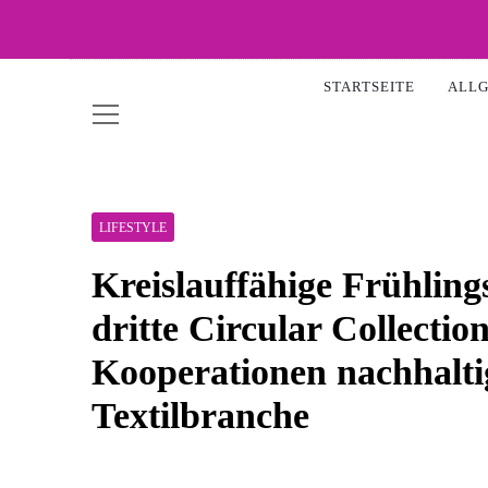
Skip
to
WOW-
content
STARTSEITE
ALL
LIFESTYLE
Kreislauffähige Frühling
dritte Circular Collectio
Kooperationen nachhalti
Textilbranche