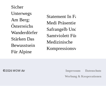
Sicher
Unterwegs
Statement In Farbe /
Am Berg:
Medi Präsentiert
Österreichs
Safrangelb Und
Wanderdörfer
Samtviolett Für Die
Stärken Das
Medizinische
Bewusstsein
Kompressionsversorgung
Für Alpine
Sicherheit
PEPE
©2026 WOW Air
Impressum
Datenschutz
Werbung & Kooperationen
Flachste
JEANS
Mechanische
LONDON
Weltzeituhr
AW26
Gewinnt Red
Dot: Best Of