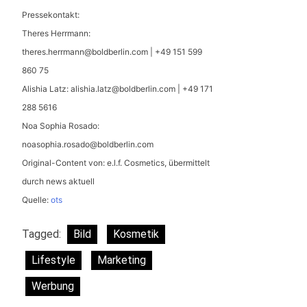
Pressekontakt:
Theres Herrmann:
theres.herrmann@boldberlin.com
| +49 151 599
860 75
Alishia Latz:
alishia.latz@boldberlin.com
| +49 171
288 5616
Noa Sophia Rosado:
noasophia.rosado@boldberlin.com
Original-Content von: e.l.f. Cosmetics, übermittelt
durch news aktuell
Quelle:
ots
Tagged:
Bild
Kosmetik
Lifestyle
Marketing
Werbung