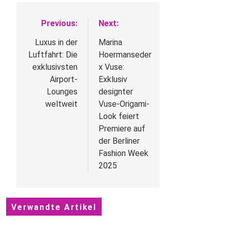
Previous:
Next:
Beitragsnavigation
Luxus in der
Marina
Luftfahrt: Die
Hoermanseder
exklusivsten
x Vuse:
Airport-
Exklusiv
Lounges
designter
weltweit
Vuse-Origami-
Look feiert
Premiere auf
der Berliner
Fashion Week
2025
Verwandte Artikel