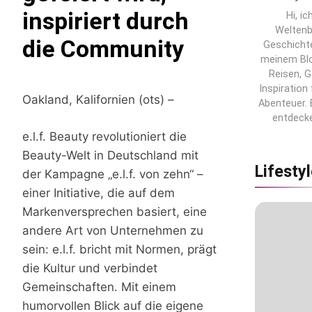
inspiriert durch
Hi, ic
Weltenb
die Community
Geschichte
meinem Blo
Reisen, 
Inspiration
Oakland, Kalifornien (ots) –
Abenteuer. 
entdecke
e.l.f. Beauty revolutioniert die
Beauty-Welt in Deutschland mit
Lifesty
der Kampagne „e.l.f. von zehn“ –
einer Initiative, die auf dem
Markenversprechen basiert, eine
andere Art von Unternehmen zu
sein: e.l.f. bricht mit Normen, prägt
die Kultur und verbindet
Gemeinschaften. Mit einem
humorvollen Blick auf die eigene