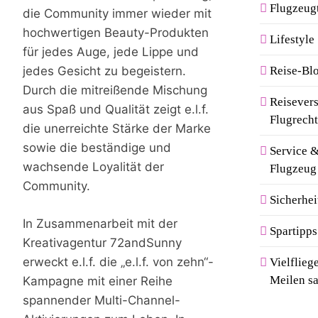
Flugzeug
die Community immer wieder mit
hochwertigen Beauty-Produkten
Lifestyle
für jedes Auge, jede Lippe und
Reise-Bl
jedes Gesicht zu begeistern.
Durch die mitreißende Mischung
Reisever
aus Spaß und Qualität zeigt e.l.f.
Flugrech
die unerreichte Stärke der Marke
sowie die beständige und
Service 
wachsende Loyalität der
Flugzeug
Community.
Sicherhei
In Zusammenarbeit mit der
Spartipps
Kreativagentur 72andSunny
erweckt e.l.f. die „e.l.f. von zehn“-
Vielflie
Meilen s
Kampagne mit einer Reihe
spannender Multi-Channel-