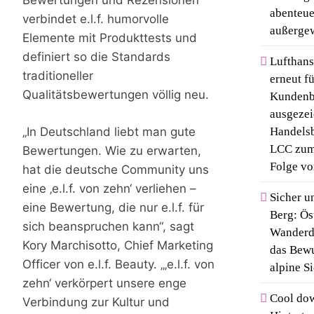
Bewertungen und Rezensionen
abenteue
verbindet e.l.f. humorvolle
außerge
Elemente mit Produkttests und
definiert so die Standards
Lufthans
traditioneller
erneut fü
Qualitätsbewertungen völlig neu.
Kundenb
ausgezei
„In Deutschland liebt man gute
Handelsb
LCC zum 
Bewertungen. Wie zu erwarten,
Folge vo
hat die deutsche Community uns
eine ‚e.l.f. von zehn‘ verliehen –
Sicher u
eine Bewertung, die nur e.l.f. für
Berg: Ös
sich beanspruchen kann“, sagt
Wanderdö
Kory Marchisotto, Chief Marketing
das Bewu
Officer von e.l.f. Beauty. „‚e.l.f. von
alpine S
zehn‘ verkörpert unsere enge
Cool do
Verbindung zur Kultur und