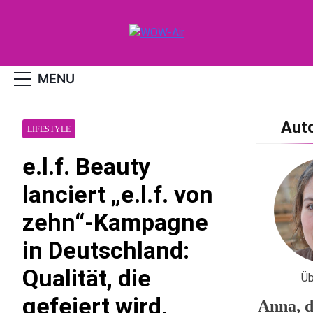
Skip
to
content
WOW-Air
MENU
Aut
LIFESTYLE
e.l.f. Beauty
lanciert „e.l.f. von
zehn“-Kampagne
in Deutschland:
Qualität, die
Üb
gefeiert wird,
Anna, d