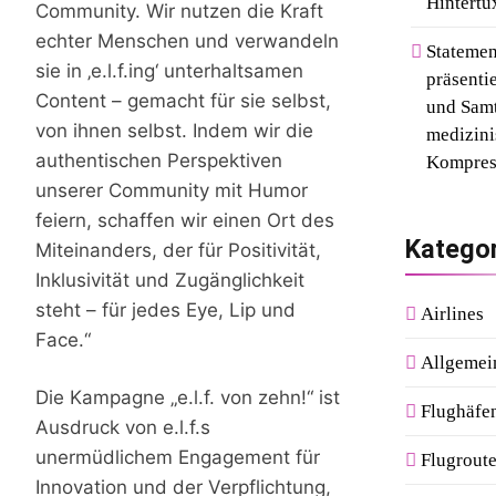
Hintertu
Community. Wir nutzen die Kraft
echter Menschen und verwandeln
Statemen
sie in ‚e.l.f.ing‘ unterhaltsamen
präsenti
Content – gemacht für sie selbst,
und Samt
von ihnen selbst. Indem wir die
medizini
authentischen Perspektiven
Kompres
unserer Community mit Humor
feiern, schaffen wir einen Ort des
Katego
Miteinanders, der für Positivität,
Inklusivität und Zugänglichkeit
steht – für jedes Eye, Lip und
Airlines
Face.“
Allgemei
Die Kampagne „e.l.f. von zehn!“ ist
Flughäfe
Ausdruck von e.l.f.s
unermüdlichem Engagement für
Flugroute
Innovation und der Verpflichtung,