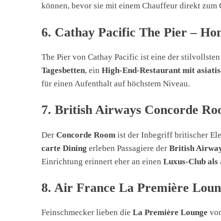
können, bevor sie mit einem Chauffeur direkt zum 
6. Cathay Pacific The Pier – Ho
The Pier von Cathay Pacific ist eine der stilvollst
Tagesbetten
, ein
High-End-Restaurant mit asiati
für einen Aufenthalt auf höchstem Niveau.
7. British Airways Concorde R
Der
Concorde Room
ist der Inbegriff britischer E
carte Dining
erleben Passagiere der
British Airway
Einrichtung erinnert eher an einen
Luxus-Club als 
8. Air France La Première Loung
Feinschmecker lieben die
La Première Lounge
von