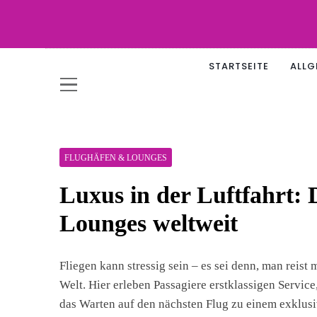
Skip
to
content
WOW-
STARTSEITE
ALLG
FLUGHÄFEN & LOUNGES
Luxus in der Luftfahrt: 
Lounges weltweit
Fliegen kann stressig sein – es sei denn, man reist
Welt. Hier erleben Passagiere erstklassigen Servic
das Warten auf den nächsten Flug zu einem exklus