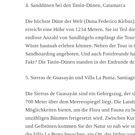
4. Sanddünen bei den Tatón-Dünen, Catamarca
Die höchste Düne der Welt (Duna Federico Kirbus),
erreicht eine Höhe von 1234 Metern. Sie ist Teil di
endlose Anzahl von Sandhügeln empfängt die Tourist
Wüste hautnah erleben können. Neben der Tour in
Sandboarding angeboten. Und auch Fotofreunde hab
Fakt? Die Tatón-Dünen standen in der Endrunde de
5. Sierras de Guasayán und Villa La Punta, Santiago
Die Sierras de Guasayán sind ein Gebirgszug, der s
700 Meter über dem Meeresspiegel liegt. Die Lands
Möglichkeiten bieten, um die Flora und Fauna zu b
unzähligen Bäumen freigesetzt wird. Zwischen Kurv
und Gelbtönen kommen Sie der Natur so nah wie s
die Villa La Punta besuchen: ein Ort, der früher vo