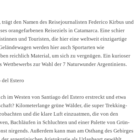
 trägt den Namen des Reisejournalisten Federico Kirbus und
eses orangefarbenen Reiseziels in Catamarca. Eine schier
innen und Touristen, die hier eine weltweit einzigartige
 Geländewagen werden hier auch Sportarten wie
en reichlich Material, um sich zu vergnügen. Ein kurioser
s Wettbewerbs zur Wahl der 7 Naturwunder Argentiniens.
 del Estero
ich im Westen von Santiago del Estero erstreckt und etwa
chaft? Kilometerlange grüne Wälder, die super Trekking-
eobachten und die klare Luft einzuatmen, die von den
en, Bachläufen in Schluchten und einer Palette von Grün-
onst nirgends. Außerdem kann man am Osthang des Gebirges
n der argentinischen Aristokratie als Urlaubsort gewählt