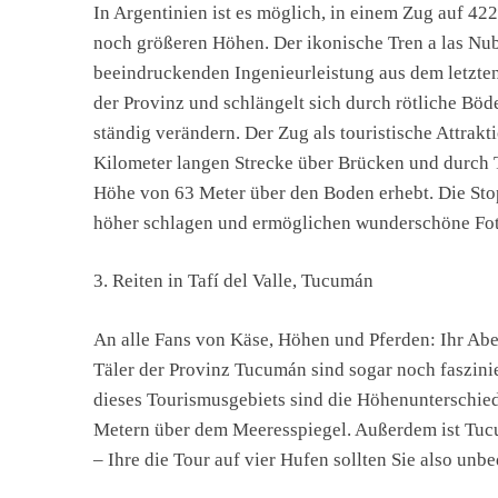
In Argentinien ist es möglich, in einem Zug auf 42
noch größeren Höhen. Der ikonische Tren a las Nube
beeindruckenden Ingenieurleistung aus dem letzten
der Provinz und schlängelt sich durch rötliche Böd
ständig verändern. Der Zug als touristische Attrak
Kilometer langen Strecke über Brücken und durch Tu
Höhe von 63 Meter über den Boden erhebt. Die Stop
höher schlagen und ermöglichen wunderschöne Fot
3. Reiten in Tafí del Valle, Tucumán
An alle Fans von Käse, Höhen und Pferden: Ihr Aben
Täler der Provinz Tucumán sind sogar noch faszini
dieses Tourismusgebiets sind die Höhenunterschie
Metern über dem Meeresspiegel. Außerdem ist Tucum
– Ihre die Tour auf vier Hufen sollten Sie also un