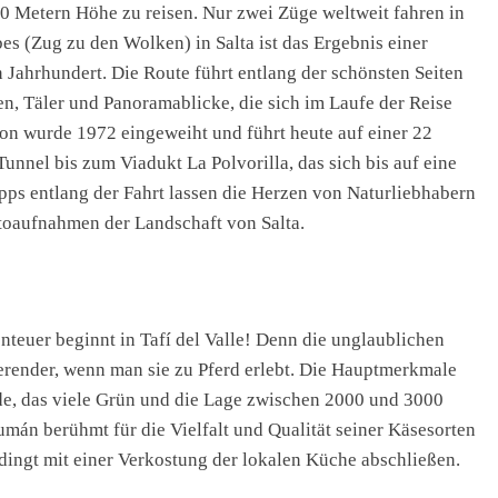
20 Metern Höhe zu reisen. Nur zwei Züge weltweit fahren in
s (Zug zu den Wolken) in Salta ist das Ergebnis einer
 Jahrhundert. Die Route führt entlang der schönsten Seiten
en, Täler und Panoramablicke, die sich im Laufe der Reise
tion wurde 1972 eingeweiht und führt heute auf einer 22
nnel bis zum Viadukt La Polvorilla, das sich bis auf eine
ps entlang der Fahrt lassen die Herzen von Naturliebhabern
oaufnahmen der Landschaft von Salta.
teuer beginnt in Tafí del Valle! Denn die unglaublichen
erender, wenn man sie zu Pferd erlebt. Die Hauptmerkmale
de, das viele Grün und die Lage zwischen 2000 und 3000
án berühmt für die Vielfalt und Qualität seiner Käsesorten
bedingt mit einer Verkostung der lokalen Küche abschließen.