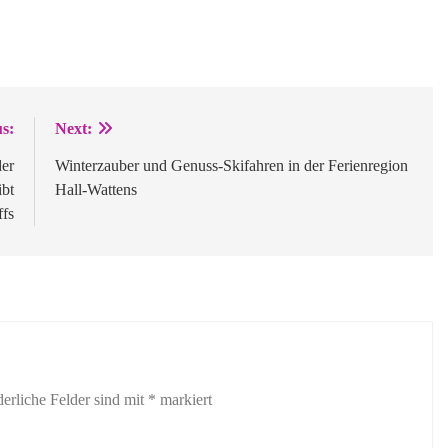
s:
Next:
der
Winterzauber und Genuss-Skifahren in der Ferienregion
ibt
Hall-Wattens
ffs
derliche Felder sind mit
*
markiert