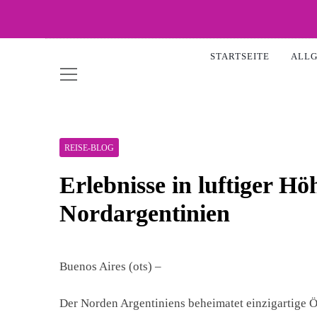
Skip
to
WOW-
content
STARTSEITE
ALL
REISE-BLOG
Erlebnisse in luftiger Hö
Nordargentinien
Buenos Aires (ots) –
Der Norden Argentiniens beheimatet einzigartige 