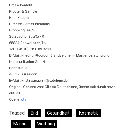
Pressekontakt:
Procter & Gamble
Nina Knecht
Director Communications
Grooming DACH
Sulzbacher Straße 40
65824 Schwalbach/Ts.
Tel.: +49 (0) 6196 89 8760
E-Mail:
knecht.n@pg.comBrandzeichen
– Markenberatung und
Kommunikation GmbH
Bahnstraße 2
40212 Düsseldorf
E-Mail:
kristina.muchin@ketchum.de
Original-Content von: Gillette Deutschland, übermittelt durch news
aktuell
Quelle:
ots
Tagged:
Bild
Gesundheit
Kosmetik
Männer
Werbung