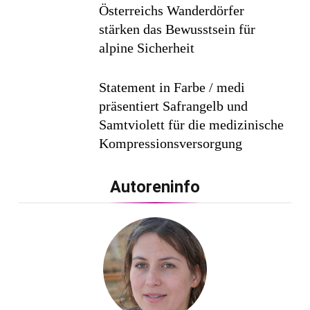
Österreichs Wanderdörfer
stärken das Bewusstsein für
alpine Sicherheit
Statement in Farbe / medi
präsentiert Safrangelb und
Samtviolett für die medizinische
Kompressionsversorgung
PEPE JEANS LONDON AW26
Autoreninfo
Flachste mechanische
Weltzeituhr gewinnt Red Dot:
Best of the Best 2026 / NOMOS
Glashütte erzielt 94 von 100