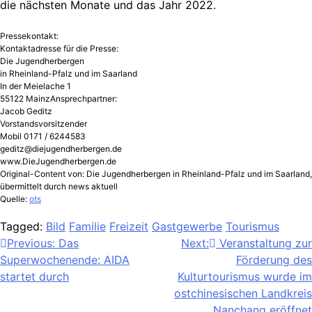
die nächsten Monate und das Jahr 2022.
Pressekontakt:
Kontaktadresse für die Presse:
Die Jugendherbergen
in Rheinland-Pfalz und im Saarland
In der Meielache 1
55122 MainzAnsprechpartner:
Jacob Geditz
Vorstandsvorsitzender
Mobil 0171 / 6244583
geditz@diejugendherbergen.de
www.DieJugendherbergen.de
Original-Content von: Die Jugendherbergen in Rheinland-Pfalz und im Saarland,
übermittelt durch news aktuell
Quelle:
ots
Tagged:
Bild
Familie
Freizeit
Gastgewerbe
Tourismus
Beitragsnavigation
Previous:
Das
Next:
Veranstaltung zur
Superwochenende: AIDA
Förderung des
startet durch
Kulturtourismus wurde im
ostchinesischen Landkreis
Nanchang eröffnet