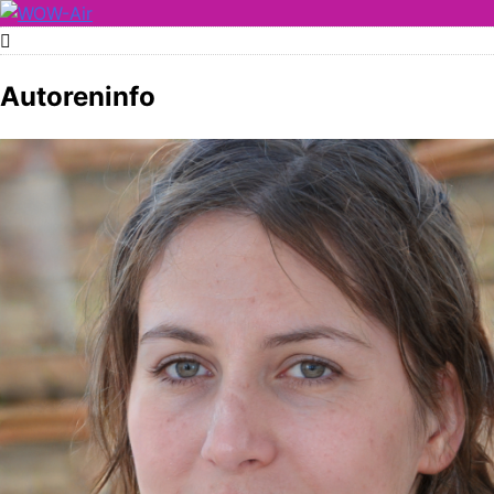
Skip
to
WOW-Air
content
Autoreninfo