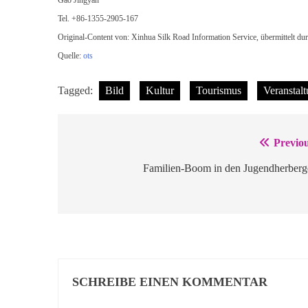
Tel. +86-1355-2905-167
Original-Content von: Xinhua Silk Road Information Service, übermittelt du
Quelle:
ots
Tagged:
Bild
Kultur
Tourismus
Veranstal
Previou
Beitragsnavigation
Familien-Boom in den Jugendherberg
SCHREIBE EINEN KOMMENTAR