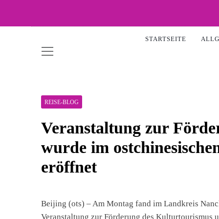
Skip
to
WOW-
content
STARTSEITE
ALL
REISE-BLOG
Veranstaltung zur Förde
wurde im ostchinesisch
eröffnet
Beijing (ots) – Am Montag fand im Landkreis Nanch
Veranstaltung zur Förderung des Kulturtourismus 