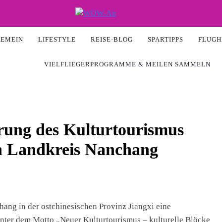
Air
GEMEIN
LIFESTYLE
REISE-BLOG
SPARTIPPS
FLUGH
VIELFLIEGERPROGRAMME & MEILEN SAMMELN
rung des Kulturtourismus
en Landkreis Nanchang
ang in der ostchinesischen Provinz Jiangxi eine
unter dem Motto „Neuer Kulturtourismus – kulturelle Blöcke