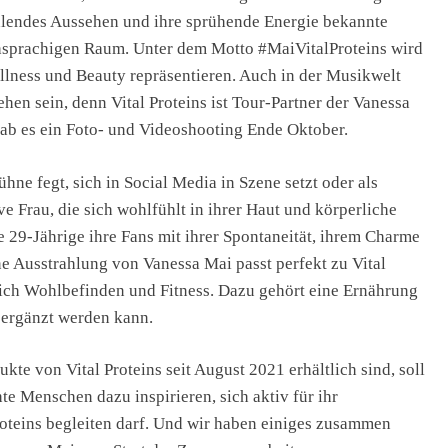
trahlendes Aussehen und ihre sprühende Energie bekannte
hsprachigen Raum. Unter dem Motto #MaiVitalProteins wird
lness und Beauty repräsentieren. Auch in der Musikwelt
en sein, denn Vital Proteins ist Tour-Partner der Vanessa
b es ein Foto- und Videoshooting Ende Oktober.
e fegt, sich in Social Media in Szene setzt oder als
ive Frau, die sich wohlfühlt in ihrer Haut und körperliche
e 29-Jährige ihre Fans mit ihrer Spontaneität, ihrem Charme
ne Ausstrahlung von Vanessa Mai passt perfekt zu Vital
ich Wohlbefinden und Fitness. Dazu gehört eine Ernährung
n ergänzt werden kann.
e von Vital Proteins seit August 2021 erhältlich sind, soll
e Menschen dazu inspirieren, sich aktiv für ihr
roteins begleiten darf. Und wir haben einiges zusammen