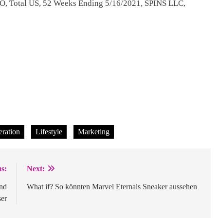
O, Total US, 52 Weeks Ending 5/16/2021, SPINS LLC,
ration
Lifestyle
Marketing
s:
Next:
nd
What if? So könnten Marvel Eternals Sneaker aussehen
er