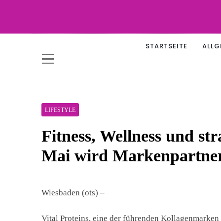
Skip
to
content
WOW-
STARTSEITE
ALLG
LIFESTYLE
Fitness, Wellness und st
Mai wird Markenpartneri
Wiesbaden (ots) –
Vital Proteins, eine der führenden Kollagenmarken