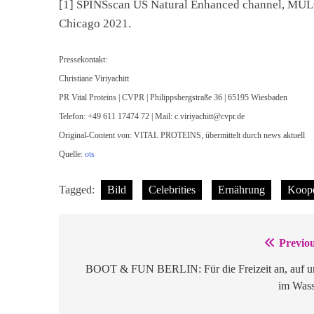
[1] SPINSscan US Natural Enhanced channel, MUL
Chicago 2021.
Pressekontakt:
Christiane Viriyachitt
PR Vital Proteins | CVPR | Philippsbergstraße 36 | 65195 Wiesbaden
Telefon: +49 611 17474 72 | Mail:
c.viriyachitt@cvpr.de
Original-Content von: VITAL PROTEINS, übermittelt durch news aktuell
Quelle:
ots
Tagged:
Bild
Celebrities
Ernährung
Koope
Previou
Beitragsnavigation
BOOT & FUN BERLIN: Für die Freizeit an, auf u
im Wass