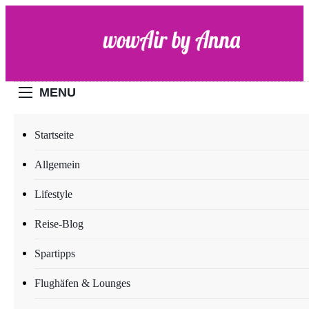
Skip
to
content
WOW-Air
MENU
Startseite
LIFESTYLE
Allgemein
Frederic und Marlon
Lifestyle
Schulmeister von
Fußkundig: Ihre
Reise-Blog
Hautpflegeserie mit dem
Spartipps
Alleskönner-Inhaltsstoff
Flughäfen & Lounges