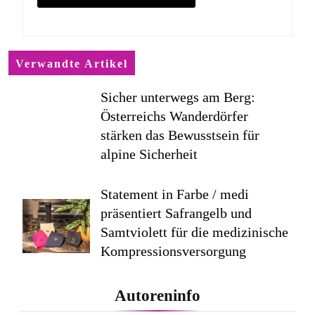
Verwandte Artikel
Sicher unterwegs am Berg:
Österreichs Wanderdörfer
stärken das Bewusstsein für
alpine Sicherheit
Statement in Farbe / medi
präsentiert Safrangelb und
Samtviolett für die medizinische
Kompressionsversorgung
PEPE JEANS LONDON AW26
Autoreninfo