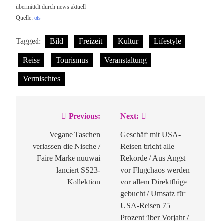
übermittelt durch news aktuell
Quelle:
ots
Tagged:
Bild
Freizeit
Kultur
Lifestyle
Reise
Tourismus
Veranstaltung
Vermischtes
Previous:
Next:
Beitragsnavigation
Vegane Taschen
Geschäft mit USA-
verlassen die Nische /
Reisen bricht alle
Faire Marke nuuwai
Rekorde / Aus Angst
lanciert SS23-
vor Flugchaos werden
Kollektion
vor allem Direktflüge
gebucht / Umsatz für
USA-Reisen 75
Prozent über Vorjahr /