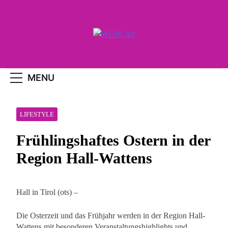
Skip
to
content
WOW-Air
MENU
LIFESTYLE
Frühlingshaftes Ostern in der
Region Hall-Wattens
Hall in Tirol (ots) –
Die Osterzeit und das Frühjahr werden in der Region Hall-
Wattens mit besonderen Veranstaltungshighlights und