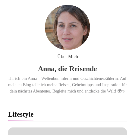
Flachste mechanische
Weltzeituhr gewinnt Red Dot:
Best of the Best 2026 / NOMOS
Glashütte erzielt 94 von 100
Punkten.
Über Mich
Anna, die Reisende
Hi, ich bin Anna – Weltenbummlerin und Geschichtenerzählerin. Auf
meinem Blog teile ich meine Reisen, Geheimtipps und Inspiration für
dein nächstes Abenteuer. Begleite mich und entdecke die Welt! 🌍✨
Lifestyle