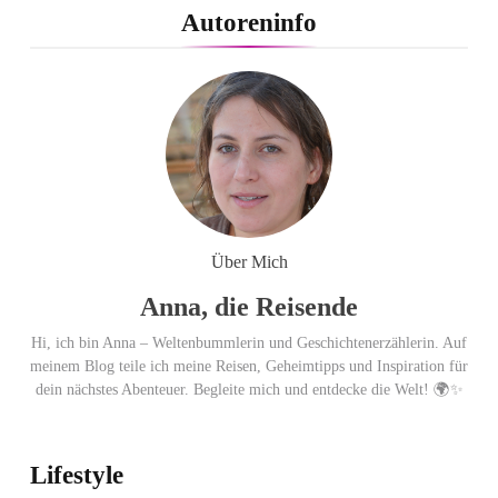
PEPE JEANS LONDON AW26
Autoreninfo
Flachste mechanische
Weltzeituhr gewinnt Red Dot:
Best of the Best 2026 / NOMOS
Glashütte erzielt 94 von 100
Punkten.
Über Mich
Anna, die Reisende
Hi, ich bin Anna – Weltenbummlerin und Geschichtenerzählerin. Auf
meinem Blog teile ich meine Reisen, Geheimtipps und Inspiration für
dein nächstes Abenteuer. Begleite mich und entdecke die Welt! 🌍✨
Lifestyle