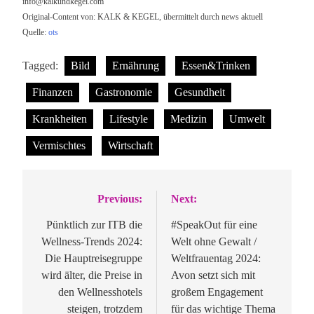
info@kalkundkegel.com
Original-Content von: KALK & KEGEL, übermittelt durch news aktuell
Quelle:
ots
Tagged:
Bild
Ernährung
Essen&Trinken
Finanzen
Gastronomie
Gesundheit
Krankheiten
Lifestyle
Medizin
Umwelt
Vermischtes
Wirtschaft
Previous:
Next:
Beitragsnavigation
Pünktlich zur ITB die
#SpeakOut für eine
Wellness-Trends 2024:
Welt ohne Gewalt /
Die Hauptreisegruppe
Weltfrauentag 2024:
wird älter, die Preise in
Avon setzt sich mit
den Wellnesshotels
großem Engagement
steigen, trotzdem
für das wichtige Thema