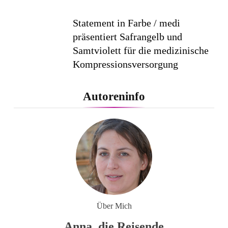
Statement in Farbe / medi
präsentiert Safrangelb und
Samtviolett für die medizinische
Kompressionsversorgung
PEPE JEANS LONDON AW26
Autoreninfo
Flachste mechanische
Weltzeituhr gewinnt Red Dot:
Best of the Best 2026 / NOMOS
Glashütte erzielt 94 von 100
Punkten.
Über Mich
Anna, die Reisende