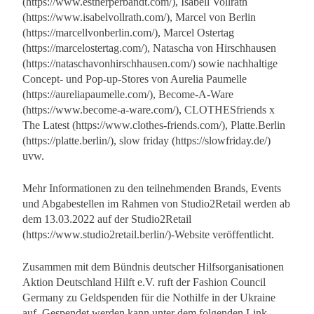
(https://www.estherperbandt.com/), Isabell Vollrath
(https://www.isabelvollrath.com/), Marcel von Berlin
(https://marcellvonberlin.com/), Marcel Ostertag
(https://marcelostertag.com/), Natascha von Hirschhausen
(https://nataschavonhirschhausen.com/) sowie nachhaltige
Concept- und Pop-up-Stores von Aurelia Paumelle
(https://aureliapaumelle.com/), Become-A-Ware
(https://www.become-a-ware.com/), CLOTHESfriends x
The Latest (https://www.clothes-friends.com/), Platte.Berlin
(https://platte.berlin/), slow friday (https://slowfriday.de/)
uvw.
Mehr Informationen zu den teilnehmenden Brands, Events
und Abgabestellen im Rahmen von Studio2Retail werden ab
dem 13.03.2022 auf der Studio2Retail
(https://www.studio2retail.berlin/)-Website veröffentlicht.
Zusammen mit dem Bündnis deutscher Hilfsorganisationen
Aktion Deutschland Hilft e.V. ruft der Fashion Council
Germany zu Geldspenden für die Nothilfe in der Ukraine
auf. Gespendet werden kann unter dem folgenden Link