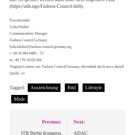
(https://adh.ngo/Fashion-Council-hilft).
Pressekontakt:
Lydia Kleiber
Communications Manager
Fashion Council Germany
lydia.kleiber@fashion-council-germany.org
t +49 30 994 0489 – 53
m +49 176 34320 664
Original-Content von: Fashion Council Germany, übermittelt durch news aktuell
Quelle:
ots
Tagged:
Auszeichnung
Bild
Lifestyle
Mode
Previous:
Next:
Beitragsnavigation
ITB Berlin Kongress
ADAC