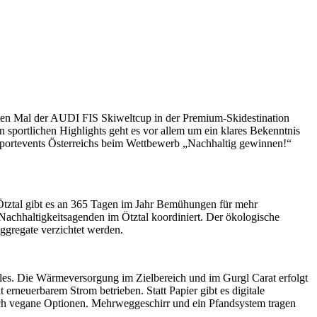
iten Mal der AUDI FIS Skiweltcup in der Premium-Skidestination
sportlichen Highlights geht es vor allem um ein klares Bekenntnis
n Sportevents Österreichs beim Wettbewerb „Nachhaltig gewinnen!“
 Ötztal gibt es an 365 Tagen im Jahr Bemühungen für mehr
Nachhaltigkeitsagenden im Ötztal koordiniert. Der ökologische
ggregate verzichtet werden.
ttles. Die Wärmeversorgung im Zielbereich und im Gurgl Carat erfolgt
neuerbarem Strom betrieben. Statt Papier gibt es digitale
ch vegane Optionen. Mehrweggeschirr und ein Pfandsystem tragen