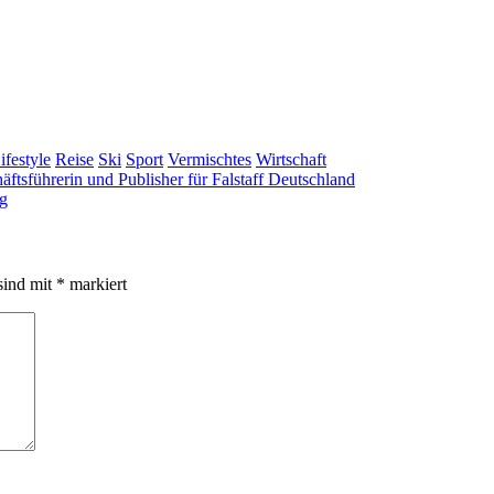
ifestyle
Reise
Ski
Sport
Vermischtes
Wirtschaft
tsführerin und Publisher für Falstaff Deutschland
eg
sind mit
*
markiert