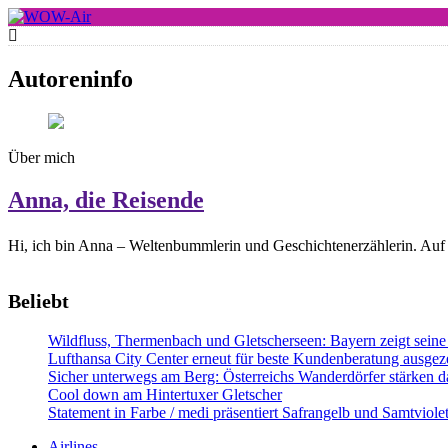
Skip
to
WOW-Air
content
Autoreninfo
Über mich
Anna, die Reisende
Hi, ich bin Anna – Weltenbummlerin und Geschichtenerzählerin. Auf 
Beliebt
Wildfluss, Thermenbach und Gletscherseen: Bayern zeigt seine 
Lufthansa City Center erneut für beste Kundenberatung ausgeze
Sicher unterwegs am Berg: Österreichs Wanderdörfer stärken da
Cool down am Hintertuxer Gletscher
Statement in Farbe / medi präsentiert Safrangelb und Samtviol
Airlines