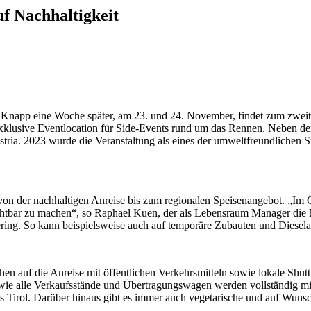
uf Nachhaltigkeit
n. Knapp eine Woche später, am 23. und 24. November, findet zum zwe
klusive Eventlocation für Side-Events rund um das Rennen. Neben den 
ustria. 2023 wurde die Veranstaltung als eines der umweltfreundliche
– von der nachhaltigen Anreise bis zum regionalen Speisenangebot. „Im
ichtbar zu machen“, so Raphael Kuen, der als Lebensraum Manager die 
ering. So kann beispielsweise auch auf temporäre Zubauten und Diesela
chen auf die Anreise mit öffentlichen Verkehrsmitteln sowie lokale Shu
e alle Verkaufsstände und Übertragungswagen werden vollständig mit er
Tirol. Darüber hinaus gibt es immer auch vegetarische und auf Wuns