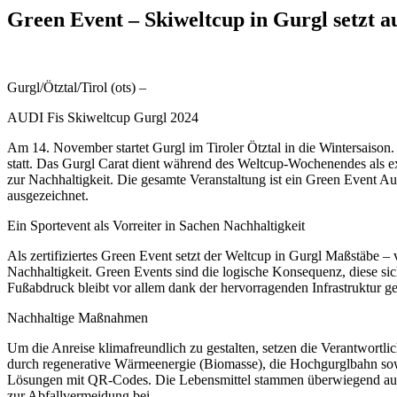
Green Event – Skiweltcup in Gurgl setzt a
Gurgl/Ötztal/Tirol (ots) –
AUDI Fis Skiweltcup Gurgl 2024
Am 14. November startet Gurgl im Tiroler Ötztal in die Wintersaiso
statt. Das Gurgl Carat dient während des Weltcup-Wochenendes als ex
zur Nachhaltigkeit. Die gesamte Veranstaltung ist ein Green Event A
ausgezeichnet.
Ein Sportevent als Vorreiter in Sachen Nachhaltigkeit
Als zertifiziertes Green Event setzt der Weltcup in Gurgl Maßstäbe 
Nachhaltigkeit. Green Events sind die logische Konsequenz, diese s
Fußabdruck bleibt vor allem dank der hervorragenden Infrastruktur g
Nachhaltige Maßnahmen
Um die Anreise klimafreundlich zu gestalten, setzen die Verantwortli
durch regenerative Wärmeenergie (Biomasse), die Hochgurglbahn sowi
Lösungen mit QR-Codes. Die Lebensmittel stammen überwiegend aus 
zur Abfallvermeidung bei.