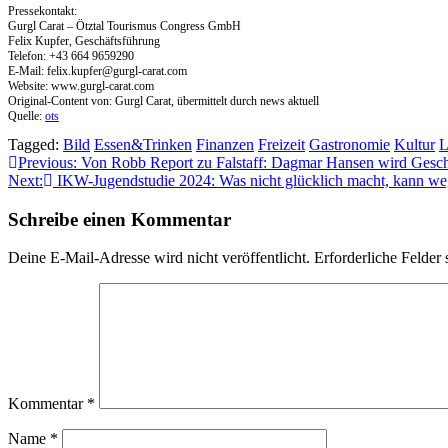
Pressekontakt:
Gurgl Carat – Ötztal Tourismus Congress GmbH
Felix Kupfer, Geschäftsführung
Telefon: +43 664 9659290
E-Mail:
felix.kupfer@gurgl-carat.com
Website: www.gurgl-carat.com
Original-Content von: Gurgl Carat, übermittelt durch news aktuell
Quelle:
ots
Tagged:
Bild
Essen&Trinken
Finanzen
Freizeit
Gastronomie
Kultur
L
Beitragsnavigation
Previous:
Von Robb Report zu Falstaff: Dagmar Hansen wird Geschäf
Next:
IKW-Jugendstudie 2024: Was nicht glücklich macht, kann w
Schreibe einen Kommentar
Deine E-Mail-Adresse wird nicht veröffentlicht.
Erforderliche Felder 
Kommentar
*
Name
*