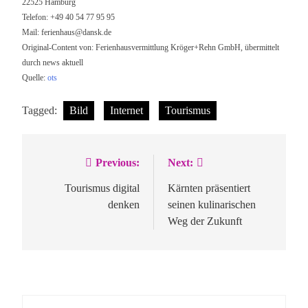
22525 Hamburg
Telefon: +49 40 54 77 95 95
Mail:
ferienhaus@dansk.de
Original-Content von: Ferienhausvermittlung Kröger+Rehn GmbH, übermittelt
durch news aktuell
Quelle:
ots
Tagged:
Bild
Internet
Tourismus
Previous:
Next:
Beitragsnavigation
Tourismus digital
Kärnten präsentiert
denken
seinen kulinarischen
Weg der Zukunft