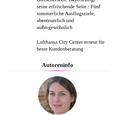
seine erfrischende Seite / Fünf
sommerliche Ausflugsziele,
abenteuerlich und
außergewöhnlich
Lufthansa City Center erneut für
beste Kundenberatung
ausgezeichnet / Handelsblatt-
Studie sieht LCC zum siebten
Autoreninfo
Mal in Folge vorn
Cool down am Hintertuxer
Gletscher
Ägypten erleben mit Builder