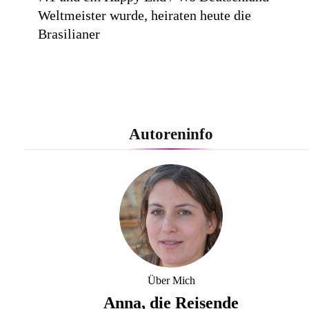
Weltmeister wurde, heiraten heute die
Brasilianer
Trip.com Group und Seat Unique Group gehen
Autoreninfo
globale strategische Partnerschaft ein
Wildfluss, Thermenbach und Gletscherseen:
Bayern zeigt seine erfrischende Seite / Fünf
Über Mich
sommerliche Ausflugsziele, abenteuerlich und
Anna, die Reisende
außergewöhnlich