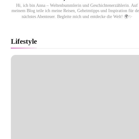
Hi, ich bin Anna – Weltenbummlerin und Geschichtenerzählerin. Auf
meinem Blog teile ich meine Reisen, Geheimtipps und Inspiration für de
nächstes Abenteuer. Begleite mich und entdecke die Welt! 🌍✨
Lufthansa City Center erneut für beste
Lifestyle
Kundenberatung ausgezeichnet / Handelsblatt-
Studie sieht LCC zum siebten Mal in Folge vor