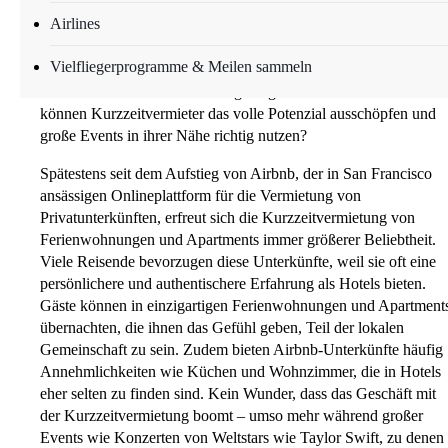
Airlines
Große Events bieten Vermietern von Ferienwohnungen
hervorragende Gelegenheiten, ihren Umsatz zu steigern.
Vielfliegerprogramme & Meilen sammeln
Schließlich ziehen diese zahlreiche Besucher an, die auf der
Suche nach einer Übernachtungsmöglichkeit sind. Doch wie
können Kurzzeitvermieter das volle Potenzial ausschöpfen und
große Events in ihrer Nähe richtig nutzen?
Spätestens seit dem Aufstieg von Airbnb, der in San Francisco
ansässigen Onlineplattform für die Vermietung von
Privatunterkünften, erfreut sich die Kurzzeitvermietung von
Ferienwohnungen und Apartments immer größerer Beliebtheit.
Viele Reisende bevorzugen diese Unterkünfte, weil sie oft eine
persönlichere und authentischere Erfahrung als Hotels bieten.
Gäste können in einzigartigen Ferienwohnungen und Apartment
übernachten, die ihnen das Gefühl geben, Teil der lokalen
Gemeinschaft zu sein. Zudem bieten Airbnb-Unterkünfte häufig
Annehmlichkeiten wie Küchen und Wohnzimmer, die in Hotels
eher selten zu finden sind. Kein Wunder, dass das Geschäft mit
der Kurzzeitvermietung boomt – umso mehr während großer
Events wie Konzerten von Weltstars wie Taylor Swift, zu denen