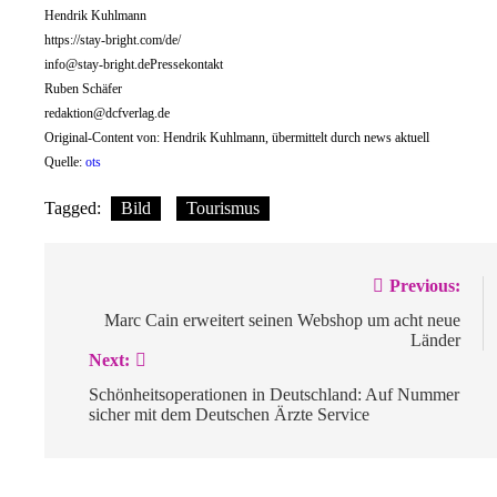
Hendrik Kuhlmann
https://stay-bright.com/de/
info@stay-bright.dePressekontakt
Ruben Schäfer
redaktion@dcfverlag.de
Original-Content von: Hendrik Kuhlmann, übermittelt durch news aktuell
Quelle:
ots
Tagged:
Bild
Tourismus
Beitragsnavigation
Previous:
Marc Cain erweitert seinen Webshop um acht neue
Länder
Next:
Schönheitsoperationen in Deutschland: Auf Nummer
sicher mit dem Deutschen Ärzte Service