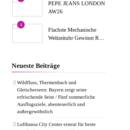
Medizinische
PEPE JEANS LONDON
Kompressionsversorgung
AW26
4
Flachste Mechanische
Weltzeituhr Gewinnt Red
Dot: Best Of The Best
5
2026 / NOMOS
Wenn Kult Auf Couture
Glashütte Erzielt 94 Von
Trifft: Capri-Sun Setzt
Neueste
Beiträge
100 Punkten.
Modisches Statement Auf
6
Der Berlin Fashion Week
Rezertifizierung Bestätigt
Wildfluss, Thermenbach und
Gletscherseen: Bayern zeigt seine
Qualitätsstandard: Gastein
erfrischende Seite / Fünf sommerliche
Erneut Mit
7
Ausflugsziele, abenteuerlich und
Österreichischem
Kosmetik Und Düfte
außergewöhnlich
Wandergütesiegel
Online Kaufen: Die
Ausgezeichnet
Lufthansa City Center erneut für beste
Beliebtesten Shops In