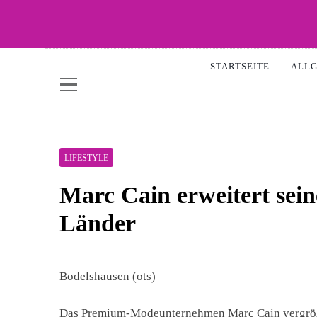
Skip
to
content
WOW-
STARTSEITE
ALL
LIFESTYLE
Marc Cain erweitert sei
Länder
Bodelshausen (ots) –
Das Premium-Modeunternehmen Marc Cain vergröße