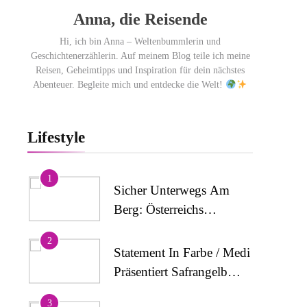
Anna, die Reisende
Hi, ich bin Anna – Weltenbummlerin und
Geschichtenerzählerin. Auf meinem Blog teile ich meine
Reisen, Geheimtipps und Inspiration für dein nächstes
Abenteuer. Begleite mich und entdecke die Welt!
Lifestyle
1
Sicher Unterwegs Am
Berg: Österreichs
Wanderdörfer Stärken
2
Das Bewusstsein Für
Statement In Farbe / Medi
Alpine Sicherheit
Präsentiert Safrangelb
Und Samtviolett Für Die
3