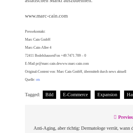
asiatischen Markt auszudehnen.
www.marc-cain.com
Pressekontakt:
Marc Cain GmbH
Marc-Cain-Allee 4
72411 BodelshausenFon +49.7471.709 – 0
E-Mail
pr@marc-cain.dewww.marc-cain.com
Original-Content von: Marc Cain GmbH, übermittelt durch news aktuell
Quelle:
ots
Tagged:
Bild
E-Commerce
Expansion
Ha
Previou
Beitragsnavigation
Anti-Aging, aber richtig: Dermatologe verrät, wann 