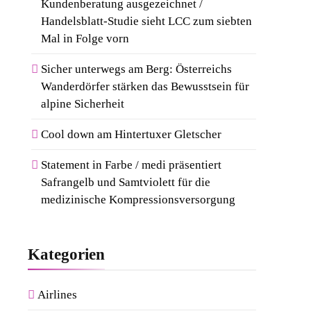
8
Kundenberatung ausgezeichnet /
Deutschland
Von Mallorca Bis
Handelsblatt-Studie sieht LCC zum siebten
Mykonos: Der Style-
Mal in Folge vorn
Guide Für Südeuropas
Sicher unterwegs am Berg: Österreichs
Top-Destinationen
Wanderdörfer stärken das Bewusstsein für
alpine Sicherheit
Cool down am Hintertuxer Gletscher
Statement in Farbe / medi präsentiert
Safrangelb und Samtviolett für die
medizinische Kompressionsversorgung
Kategorien
Airlines