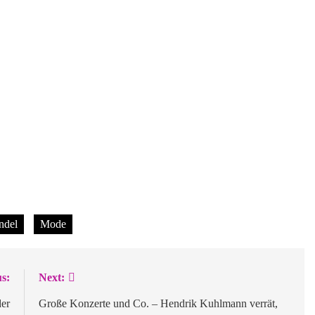
ndel
Mode
s:
Next:
der
Große Konzerte und Co. – Hendrik Kuhlmann verrät,