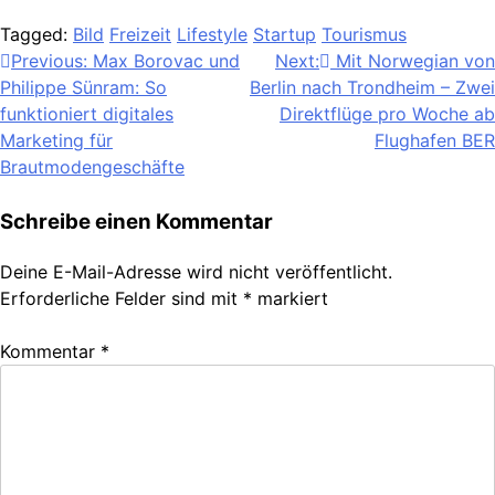
Tagged:
Bild
Freizeit
Lifestyle
Startup
Tourismus
Beitragsnavigation
Previous:
Max Borovac und
Next:
Mit Norwegian von
Philippe Sünram: So
Berlin nach Trondheim – Zwei
funktioniert digitales
Direktflüge pro Woche ab
Marketing für
Flughafen BER
Brautmodengeschäfte
Schreibe einen Kommentar
Deine E-Mail-Adresse wird nicht veröffentlicht.
Erforderliche Felder sind mit
*
markiert
Kommentar
*