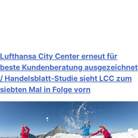
Lufthansa City Center erneut für
beste Kundenberatung ausgezeichnet
/ Handelsblatt-Studie sieht LCC zum
siebten Mal in Folge vorn