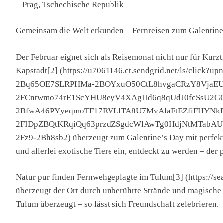
– Prag, Tschechische Republik
Gemeinsam die Welt erkunden – Fernreisen zum Galentine
Der Februar eignet sich als Reisemonat nicht nur für Kurzt
Kapstadt[2] (https://u7061146.ct.sendgrid.net/ls/
2Bq65OE7SLRPHMa-2BOYxuO50CtL8hvgaCRzY8VjaEUu
2FCntwmo74rE1ScYHU8eyV4XAgIId6q8qUdJ0fcSsU2GC
2BfwA46PYyeqmoTF17RVLlTA8U7MvAlaFtEZfiFHYNk
2FIDpZBQtKRqiQq63przdZSgdcWlAwTg0HdjNtMTabAU
2Fz9-2Bh8sb2) überzeugt zum Galentine’s Day mit perfekt
und allerlei exotische Tiere ein, entdeckt zu werden – der 
Natur pur finden Fernwehgeplagte im Tulum[3] (https://se
überzeugt der Ort durch unberührte Strände und magische
Tulum überzeugt – so lässt sich Freundschaft zelebrieren.