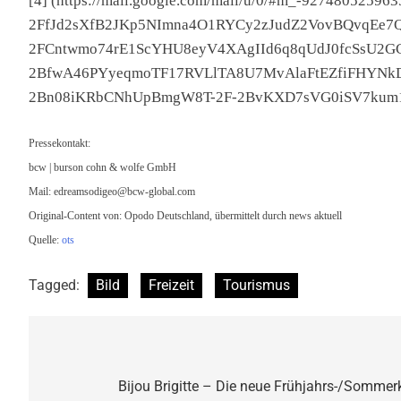
[4] (https://mail.google.com/mail/u/0/#m_-9274805259
2FfJd2sXfB2JKp5NImna4O1RYCy2zJudZ2VovBQvqEe7
2FCntwmo74rE1ScYHU8eyV4XAgIId6q8qUdJ0fcSsU2GC
2BfwA46PYyeqmoTF17RVLlTA8U7MvAlaFtEZfiFHYNk
2Bn08iKRbCNhUpBmgW8T-2F-2BvKXD7sVG0iSV7kum1vk4
Pressekontakt:
bcw | burson cohn & wolfe GmbH
Mail:
edreamsodigeo@bcw-global.com
Original-Content von: Opodo Deutschland, übermittelt durch news aktuell
Quelle:
ots
Tagged:
Bild
Freizeit
Tourismus
Beitragsnavigation
Bijou Brigitte – Die neue Frühjahrs-/Sommerko