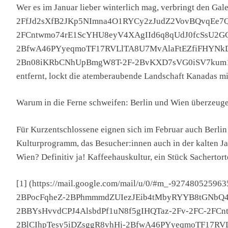
Wer es im Januar lieber winterlich mag, verbringt den 
2FfJd2sXfB2JKp5NImna4O1RYCy2zJudZ2VovBQvqEe7
2FCntwmo74rE1ScYHU8eyV4XAgIId6q8qUdJ0fcSsU2GC
2BfwA46PYyeqmoTF17RVLlTA8U7MvAlaFtEZfiFHYNk
2Bn08iKRbCNhUpBmgW8T-2F-2BvKXD7sVG0iSV7kum1vk40
entfernt, lockt die atemberaubende Landschaft Kanadas mi
Warum in die Ferne schweifen: Berlin und Wien überzeug
Für Kurzentschlossene eignen sich im Februar auch Berlin 
Kulturprogramm, das Besucher:innen auch in der kalten Ja
Wien? Definitiv ja! Kaffeehauskultur, ein Stück Sachertor
[1] (https://mail.google.com/mail/u/0/#m_-9274805259
2BPocFqheZ-2BPhmmmdZUIezJEib4tMbyRYYB8tGNbQ
2BBYsHvvdCPJ4AlsbdPf1uN8f5gIHQTaz-2Fv-2FC-2FC
2BlCIhpTesy5iDZsggR8vhHj-2BfwA46PYyeqmoTF17R