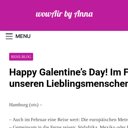
Skip
to
content
WOW-Air
MENU
REISE-BLOG
Happy Galentine’s Day! Im F
unseren Lieblingsmenschen
Hamburg (ots) –
– Auch im Februar eine Reise wert: Die europäischen Met
– Gemeinsam in die Ferne reisen: Südafrika, Mexiko oder 