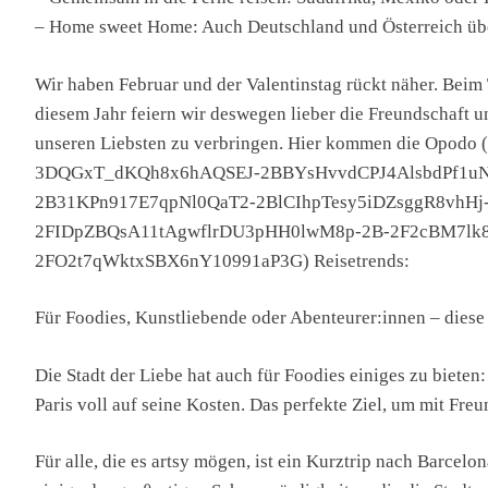
– Home sweet Home: Auch Deutschland und Österreich über
Wir haben Februar und der Valentinstag rückt näher. Beim T
diesem Jahr feiern wir deswegen lieber die Freundschaft 
unseren Liebsten zu verbringen. Hier kommen die Opo
3DQGxT_dKQh8x6hAQSEJ-2BBYsHvvdCPJ4AlsbdPf1uN8
2B31KPn917E7qpNl0QaT2-2BlCIhpTesy5iDZsggR8vhH
2FIDpZBQsA11tAgwflrDU3pHH0lwM8p-2B-2F2cBM7
2FO2t7qWktxSBX6nY10991aP3G) Reisetrends:
Für Foodies, Kunstliebende oder Abenteurer:innen – dies
Die Stadt der Liebe hat auch für Foodies einiges zu bie
Paris voll auf seine Kosten. Das perfekte Ziel, um mit Fre
Für alle, die es artsy mögen, ist ein Kurztrip nach Barce