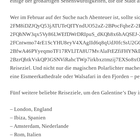
einige der großartigen Sehenswürdigkeiten, die die Stadt 
Wer im Februar auf der Suche nach Abenteuer ist, sollte si
2FM8iDZJQyQ53jATUTeQITYndUO52aZ-2BPocFqheZ-2
2FQhNW3qx5Vy86LWEfDWrDRIpuS_dKQh8x6hAQSEJ-2B
2FCntwmo74rE1ScYHU8eyV4XAgIId6q8qUdJ0fcSsU2GC
2BfwA46PYyeqmoTF17RVLlTA8U7MvAlaFtEZfiFHYNkD
2BzrQhtkVskQP3GSNViRahcTWp7irkbxztmzij7EXSo8xOZm
Reiseziel. Und nicht nur die magischen Polarlichter mach
eine Eismeerkathedrale oder Walsafari in den Fjorden – p
Fünf weitere beliebte Reiseziele, um den Galentine’s Day i
– London, England
– Ibiza, Spanien
– Amsterdam, Niederlande
– Rom, Italien