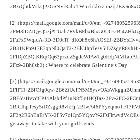
2BzrQhtkVskQP3GSNViRahcTWp7irkbxztmzij7EXSo8xO
[2] (https://mail.google.com/mail/u/0/#m_-9274805259635
2FM8iDZJQyQ53jATUah7R9kBEbxBjxG0UC-2Bt4ZHbJz
2FaFx9WqldA-3D-3D0tTf_dKQh8x6hAQSEJ-2BBYsHvvd
2B31KPn917E7qpNl0QaT2-2BlCIhpTesy5iDZsggR8vhH
2FIDpZBQtKRqiQq63przdZSgdcWlAwTg0HdjNtMTabAU
2Fz9-2Bh8sb2) : Where to celebrate Galentine’s Day
[3] (https://mail.google.com/mail/u/0/#m_-9274805259
2FIPTJ-2BfOJg0qw-2B6ZtUcFN5M8ysvOXsWkgghBUmn
2BBYsHvvdCPJ4AlsbdPf1uN8f5gIHQTaz-2Fv-2FC-2FC
2BlCIhpTesy5iDZsggR8vhHj-2BfwA46PYyeqmoTF17RV
2F2g2R6hBnErYK-2FSv7oIQn5YQovY-2FsFirwydVcOE
getaways to take with your girlfriends