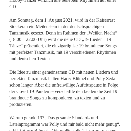
Hobby-Tänzer wirklich alle beliebten Rhythmen auf einer
CD
Am Sonntag, dem 1. August 2021, wird in der Kaiserrast
Stockerau ein Meilenstein in der deutschsprachigen
Tanzmusik gesetzt. Denn im Rahmen der „Weißen Nacht“
(18.00 – 22.00 Uhr) wird die neue CD „19 Lieder – 19
Tänze“ präsentiert, die einzigartig ist: 19 brandneue Songs
mit perfekter Tanzmusik, mit 19 verschiedenen Rhythmen
und deutschen Texten.
Die Idee zu einer gemeinsamen CD mit neuen Liedern und
perfekter Tanzmusik hatten Harry Blümel und Polly Seda
schon länger. Aber die unfreiwillige Auftrittspause in Folge
der Covid-19-Pandemie verschaffte den beiden die Zeit 19
brandneue Songs zu komponieren, zu texten und zu
produzieren.
Warum gerade 19? „Das gesamte Standard- und
Lateinprogramm war Polly und mir bald nicht mehr genug“,
erklärt Harry Blümel. „Wir wollten alle Tänze auf unserer