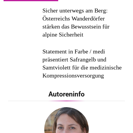
Sicher unterwegs am Berg:
Österreichs Wanderdörfer
stärken das Bewusstsein für
alpine Sicherheit
Statement in Farbe / medi
präsentiert Safrangelb und
Samtviolett für die medizinische
Kompressionsversorgung
PEPE JEANS LONDON AW26
Autoreninfo
Flachste mechanische
Weltzeituhr gewinnt Red Dot: