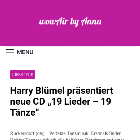
Skip
to
content
WOW-Air
MENU
LIFESTYLE
Harry Blümel präsentiert
neue CD „19 Lieder – 19
Tänze“
Rückersdorf (ots) – Perfekte Tanzmusik: Erstmals finden