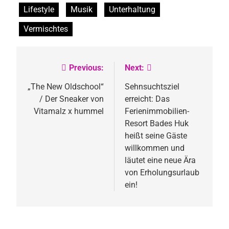
Lifestyle
Musik
Unterhaltung
Vermischtes
Previous:
Next:
Beitragsnavigation
„The New Oldschool“
Sehnsuchtsziel
/ Der Sneaker von
erreicht: Das
Vitamalz x hummel
Ferienimmobilien-
Resort Bades Huk
heißt seine Gäste
willkommen und
läutet eine neue Ära
von Erholungsurlaub
ein!