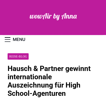
Skip
to
content
WOW-Air
MENU
REISE-BLOG
Hausch & Partner gewinnt
internationale
Auszeichnung für High
School-Agenturen