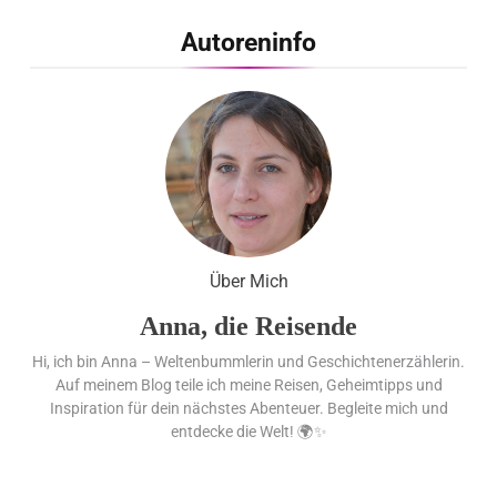
erneut für beste
Autoreninfo
Kundenberatung
ausgezeichnet /
Handelsblatt-Studie sieht
LCC zum siebten Mal in
Folge vorn
Cool down am Hintertuxer
Über Mich
Gletscher
Anna, die Reisende
Hi, ich bin Anna – Weltenbummlerin und Geschichtenerzählerin.
Ägypten erleben mit
Auf meinem Blog teile ich meine Reisen, Geheimtipps und
Builder Travel: sicher,
Inspiration für dein nächstes Abenteuer. Begleite mich und
persönlich und gut
entdecke die Welt! 🌍✨
begleitet