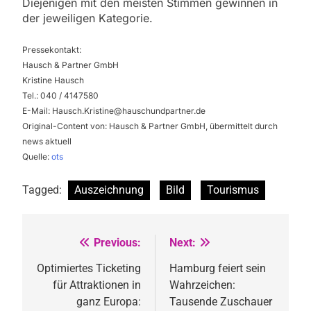
Diejenigen mit den meisten Stimmen gewinnen in
der jeweiligen Kategorie.
Pressekontakt:
Hausch & Partner GmbH
Kristine Hausch
Tel.: 040 / 4147580
E-Mail:
Hausch.Kristine@hauschundpartner.de
Original-Content von: Hausch & Partner GmbH, übermittelt durch
news aktuell
Quelle:
ots
Tagged:
Auszeichnung
Bild
Tourismus
Previous:
Next:
Beitragsnavigation
Optimiertes Ticketing
Hamburg feiert sein
für Attraktionen in
Wahrzeichen:
ganz Europa:
Tausende Zuschauer