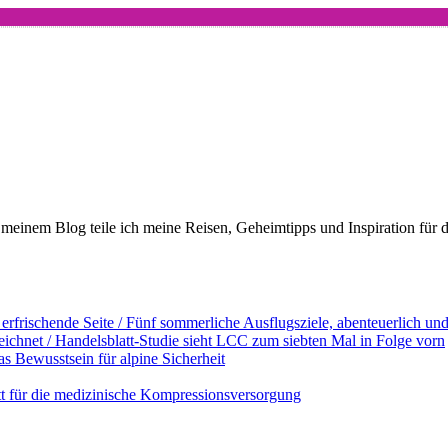
meinem Blog teile ich meine Reisen, Geheimtipps und Inspiration für 
erfrischende Seite / Fünf sommerliche Ausflugsziele, abenteuerlich u
ichnet / Handelsblatt-Studie sieht LCC zum siebten Mal in Folge vorn
s Bewusstsein für alpine Sicherheit
ett für die medizinische Kompressionsversorgung