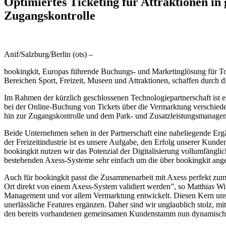
Optimiertes Ticketing für Attraktionen i
Zugangskontrolle
Anif/Salzburg/Berlin (ots) –
bookingkit, Europas führende Buchungs- und Marketinglösung für Tou
Bereichen Sport, Freizeit, Museen und Attraktionen, schaffen durch 
Im Rahmen der kürzlich geschlossenen Technologiepartnerschaft ist 
bei der Online-Buchung von Tickets über die Vermarktung verschied
hin zur Zugangskontrolle und dem Park- und Zusatzleistungsmanage
Beide Unternehmen sehen in der Partnerschaft eine naheliegende Ergä
der Freizeitindustrie ist es unsere Aufgabe, den Erfolg unserer Kund
bookingkit nutzen wir das Potenzial der Digitalisierung vollumfäng
bestehenden Axess-Systeme sehr einfach um die über bookingkit ange
Auch für bookingkit passt die Zusammenarbeit mit Axess perfekt zum
Ort direkt von einem Axess-System validiert werden”, so Matthias Wi
Management und vor allem Vermarktung entwickelt. Diesen Kern unser
unerlässliche Features ergänzen. Daher sind wir unglaublich stolz, 
den bereits vorhandenen gemeinsamen Kundenstamm nun dynamisch b