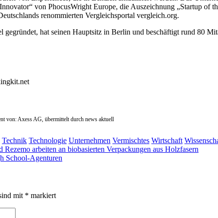
novator“ von PhocusWright Europe, die Auszeichnung „Startup of the
Deutschlands renommierten Vergleichsportal vergleich.org.
egründet, hat seinen Hauptsitz in Berlin und beschäftigt rund 80 Mi
ngkit.net
nt
von: Axess AG, übermittelt durch news aktuell
Technik
Technologie
Unternehmen
Vermischtes
Wirtschaft
Wissenscha
 Rezemo arbeiten an biobasierten Verpackungen aus Holzfasern
gh School-Agenturen
sind mit
*
markiert