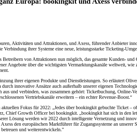
n ganz Europa: bookingkit und Axess verbi
ren, Aktivitäten und Attraktionen, und Axess, führender Anbieter in
die Verbindung ihrer Systeme eine neue, leistungsstarke Ticketing-Umg
es Betreibern von Attraktionen nun möglich, das gesamte Kunden- und
ener Angebote über die wichtigsten Vermarktungskanäle weltweit, wie 
ment.
nzung ihrer eigenen Produkte und Dienstleistungen. So erläutert Olive
en durch innovative Ansätze auch außerhalb unserer eigenen Technologie
lich aus und verbinden, was zusammen gehört: Ticketbuchung, Online-
schlossenen Vertriebskanäle erweitern – ein echter Revenue-Boost.“
 aktuellen Fokus für 2022: „Jedes über bookingkit gebuchte Ticket – 
rz, Chief Growth Officer bei bookingkit. „bookingkit hat sich in den 
er Lösung werden wir 2022 durch intelligente Vernetzung und innovati
mit Axess den europäischen Marktführer für Zugangssysteme an unserer
etreuen und weiterentwickeln.”