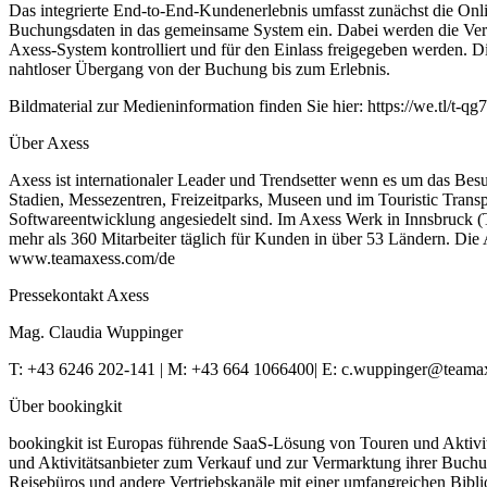
Das integrierte End-to-End-Kundenerlebnis umfasst zunächst die Onli
Buchungsdaten in das gemeinsame System ein. Dabei werden die Verfü
Axess-System kontrolliert und für den Einlass freigegeben werden. D
nahtloser Übergang von der Buchung bis zum Erlebnis.
Bildmaterial zur Medieninformation finden Sie hier: https://we.tl/t-
Über Axess
Axess ist internationaler Leader und Trendsetter wenn es um das Be
Stadien, Messezentren, Freizeitparks, Museen und im Touristic Transp
Softwareentwicklung angesiedelt sind. Im Axess Werk in Innsbruck (T
mehr als 360 Mitarbeiter täglich für Kunden in über 53 Ländern. Die
www.teamaxess.com/de
Pressekontakt Axess
Mag. Claudia Wuppinger
T: +43 6246 202-141 | M: +43 664 1066400| E:
c.wuppinger@teama
Über bookingkit
bookingkit ist Europas führende SaaS-Lösung von Touren und Aktivität
und Aktivitätsanbieter zum Verkauf und zur Vermarktung ihrer Buchun
Reisebüros und andere Vertriebskanäle mit einer umfangreichen Bibli