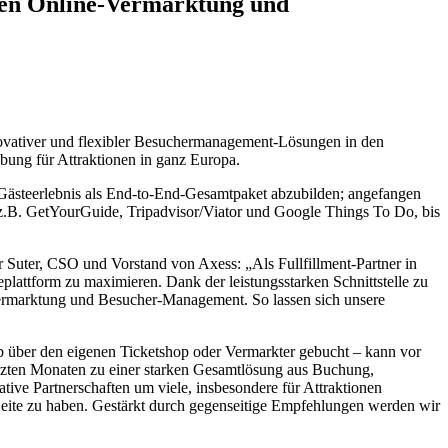
nden Online-Vermarktung und
novativer und flexibler Besuchermanagement-Lösungen in den
ebung für Attraktionen in ganz Europa.
 Gästeerlebnis als End-to-End-Gesamtpaket abzubilden; angefangen
z.B. GetYourGuide, Tripadvisor/Viator und Google Things To Do, bis
r Suter, CSO und Vorstand von Axess: „Als Fullfillment-Partner in
plattform zu maximieren. Dank der leistungsstarken Schnittstelle zu
Vermarktung und Besucher-Management. So lassen sich unsere
ob über den eigenen Ticketshop oder Vermarkter gebucht – kann vor
letzten Monaten zu einer starken Gesamtlösung aus Buchung,
ve Partnerschaften um viele, insbesondere für Attraktionen
 Seite zu haben. Gestärkt durch gegenseitige Empfehlungen werden wir