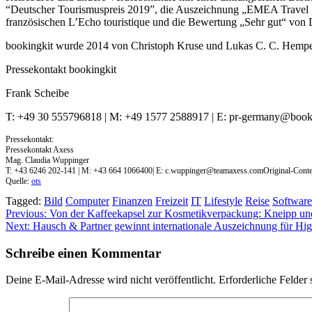
“Deutscher Tourismuspreis 2019”, die Auszeichnung „EMEA Travel In
französischen L’Echo touristique und die Bewertung „Sehr gut“ von 
bookingkit wurde 2014 von Christoph Kruse und Lukas C. C. Hempel g
Pressekontakt bookingkit
Frank Scheibe
T: +49 30 555796818 | M: +49 1577 2588917 | E:
pr-germany@booki
Pressekontakt:
Pressekontakt Axess
Mag. Claudia Wuppinger
T: +43 6246 202-141 | M: +43 664 1066400| E:
c.wuppinger@teamaxess.comOriginal-Conte
Quelle:
ots
Tagged:
Bild
Computer
Finanzen
Freizeit
IT
Lifestyle
Reise
Software
Beitragsnavigation
Previous:
Von der Kaffeekapsel zur Kosmetikverpackung: Kneipp und
Next:
Hausch & Partner gewinnt internationale Auszeichnung für Hi
Schreibe einen Kommentar
Deine E-Mail-Adresse wird nicht veröffentlicht.
Erforderliche Felder 