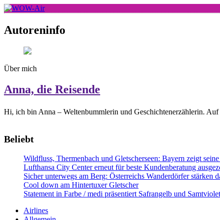
Skip
to
WOW-Air
content
Autoreninfo
Über mich
Anna, die Reisende
Hi, ich bin Anna – Weltenbummlerin und Geschichtenerzählerin. Auf 
Beliebt
Wildfluss, Thermenbach und Gletscherseen: Bayern zeigt seine 
Lufthansa City Center erneut für beste Kundenberatung ausgeze
Sicher unterwegs am Berg: Österreichs Wanderdörfer stärken da
Cool down am Hintertuxer Gletscher
Statement in Farbe / medi präsentiert Safrangelb und Samtviol
Airlines
Allgemein