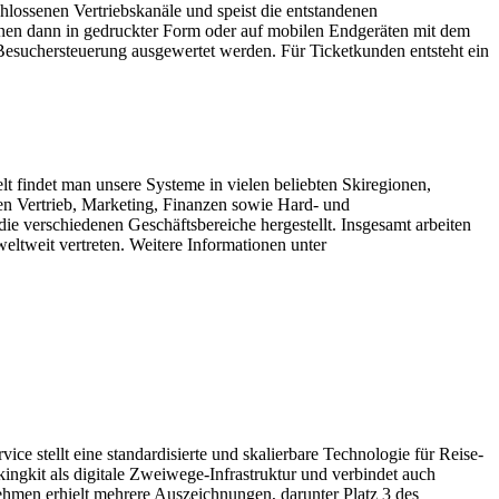
lossenen Vertriebskanäle und speist die entstandenen
önnen dann in gedruckter Form oder auf mobilen Endgeräten mit dem
 Besuchersteuerung ausgewertet werden. Für Ticketkunden entsteht ein
 findet man unsere Systeme in vielen beliebten Skiregionen,
gen Vertrieb, Marketing, Finanzen sowie Hard- und
e verschiedenen Geschäftsbereiche hergestellt. Insgesamt arbeiten
eltweit vertreten. Weitere Informationen unter
e stellt eine standardisierte und skalierbare Technologie für Reise-
ingkit als digitale Zweiwege-Infrastruktur und verbindet auch
nehmen erhielt mehrere Auszeichnungen, darunter Platz 3 des