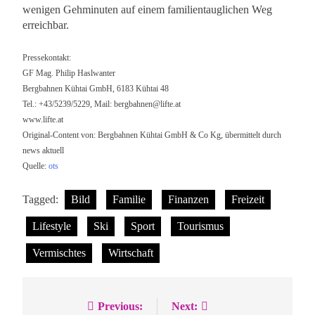
wenigen Gehminuten auf einem familientauglichen Weg
erreichbar.
Pressekontakt:
GF Mag. Philip Haslwanter
Bergbahnen Kühtai GmbH, 6183 Kühtai 48
Tel.: +43/5239/5229, Mail:
bergbahnen@lifte.at
www.lifte.at
Original-Content von: Bergbahnen Kühtai GmbH & Co Kg, übermittelt durch
news aktuell
Quelle:
ots
Tagged:
Bild
Familie
Finanzen
Freizeit
Lifestyle
Ski
Sport
Tourismus
Vermischtes
Wirtschaft
Previous:
Next:
Beitragsnavigation