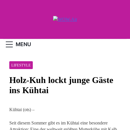
Skip
to
content
WOW-Air
MENU
LIFESTYLE
Holz-Kuh lockt junge Gäste
ins Kühtai
Kühtai (ots) –
Seit diesem Sommer gibt es im Kühtai eine besondere
Attraktion: Eine der weltweit größten Mutterkühe mit Kalb