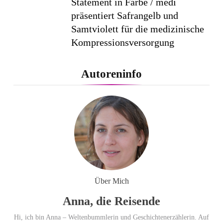
Statement in Farbe / medi
präsentiert Safrangelb und
Samtviolett für die medizinische
Kompressionsversorgung
PEPE JEANS LONDON AW26
Autoreninfo
Flachste mechanische
Weltzeituhr gewinnt Red Dot:
Best of the Best 2026 / NOMOS
Glashütte erzielt 94 von 100
Punkten.
Über Mich
Anna, die Reisende
Hi, ich bin Anna – Weltenbummlerin und Geschichtenerzählerin. Auf