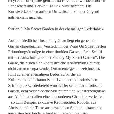
recycelte Isolierplatte gemalt und ist von der wunderschönen
Landschaft und Tierwelt Ha Pak Nais inspiriert. Die
Kunstwerke sollen auf den Umweltschutz in der Gegend
aufmerksam machen.
Station 3: My Secret Garden in der ehemaligen Lederfabrik
Auf der friedlichen Insel Peng Chau liegt ein geheimer
Garten ohnegleichen. Versteckt in der Wing On Street treffen
Erkundungsfreudige in einer dunklen Gasse auf ein Schild
mit der Aufschrift „Leather Factory My Secret Garden“. Die
Gasse, die durch eine kontrastreiche Ansammlung bunter,
nicht zusammenpassender Ornamente gekennzeichnet ist,
führt zu einer ehemaligen Lederfabrik, die als
Kulturdenkmal bekannt ist und zu einem künstlerischen
Schrottplatz wiederbelebt wurde. Der scheinbar chaotische
Garten, dem verschiedene Skulpturen und Kunsterzeugnisse
aus Abfallmaterialien einen besonderen Charakter verleihen
– so zum Beispiel exklusive Kronleuchter, Roboter aus
Alteisen und ein Turm aus gestapelten Stühlen – stattet die
ansonsten bescheidene Insel mit Lebendigkeit aus.