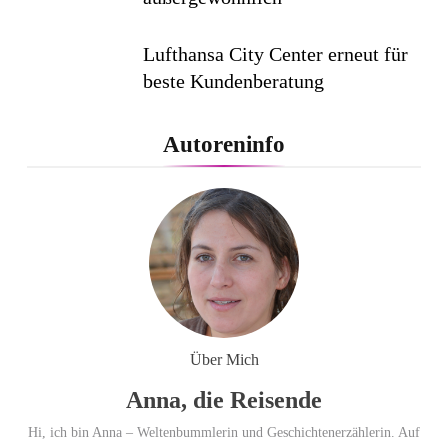
Lufthansa City Center erneut für
beste Kundenberatung
ausgezeichnet / Handelsblatt-
Studie sieht LCC zum siebten
Autoreninfo
Mal in Folge vorn
Cool down am Hintertuxer
Gletscher
Ägypten erleben mit Builder
Travel: sicher, persönlich und gut
Über Mich
begleitet
Anna, die Reisende
Hi, ich bin Anna – Weltenbummlerin und Geschichtenerzählerin. Auf