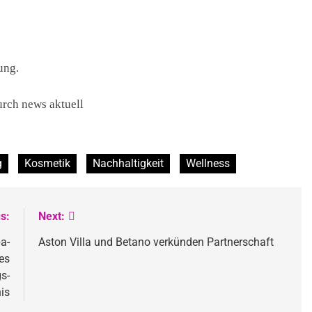
ung.
urch news aktuell
g
Kosmetik
Nachhaltigkeit
Wellness
s:
Next:
a-
Aston Villa und Betano verkünden Partnerschaft
es
s-
is