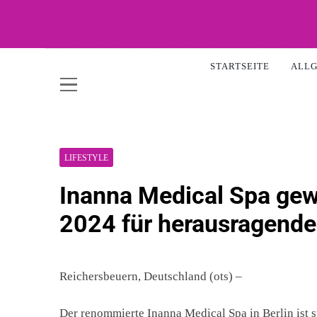
Skip
to
content
WOW-A
STARTSEITE
ALL
LIFESTYLE
Inanna Medical Spa ge
2024 für herausragende
Reichersbeuern, Deutschland (ots) –
Der renommierte Inanna Medical Spa in Berlin ist