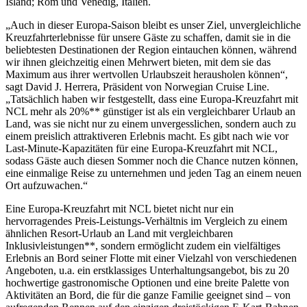
Island; Rom und Venedig, Italien.
„Auch in dieser Europa-Saison bleibt es unser Ziel, unvergleichliche
Kreuzfahrterlebnisse für unsere Gäste zu schaffen, damit sie in die
beliebtesten Destinationen der Region eintauchen können, während
wir ihnen gleichzeitig einen Mehrwert bieten, mit dem sie das
Maximum aus ihrer wertvollen Urlaubszeit herausholen können“,
sagt David J. Herrera, Präsident von Norwegian Cruise Line.
„Tatsächlich haben wir festgestellt, dass eine Europa-Kreuzfahrt mit
NCL mehr als 20%** günstiger ist als ein vergleichbarer Urlaub an
Land, was sie nicht nur zu einem unvergesslichen, sondern auch zu
einem preislich attraktiveren Erlebnis macht. Es gibt nach wie vor
Last-Minute-Kapazitäten für eine Europa-Kreuzfahrt mit NCL,
sodass Gäste auch diesen Sommer noch die Chance nutzen können,
eine einmalige Reise zu unternehmen und jeden Tag an einem neuen
Ort aufzuwachen.“
Eine Europa-Kreuzfahrt mit NCL bietet nicht nur ein
hervorragendes Preis-Leistungs-Verhältnis im Vergleich zu einem
ähnlichen Resort-Urlaub an Land mit vergleichbaren
Inklusivleistungen**, sondern ermöglicht zudem ein vielfältiges
Erlebnis an Bord seiner Flotte mit einer Vielzahl von verschiedenen
Angeboten, u.a. ein erstklassiges Unterhaltungsangebot, bis zu 20
hochwertige gastronomische Optionen und eine breite Palette von
Aktivitäten an Bord, die für die ganze Familie geeignet sind – von