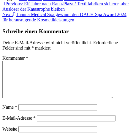
Beitragsnavigation
Previous:
Elf Jahre nach Rana-Plaza / Textilfabriken sicherer, aber
Auslöser der Katastrophe bleiben
Next:
Inanna Medical Spa gewinnt den DACH Spa Award 2024
für herausragende Kosmetikleistungen
Schreibe einen Kommentar
Deine E-Mail-Adresse wird nicht veröffentlicht.
Erforderliche
Felder sind mit
*
markiert
Kommentar
*
Name
*
E-Mail-Adresse
*
Website