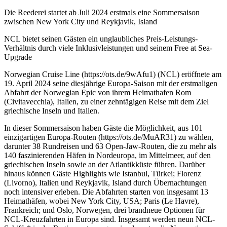
Die Reederei startet ab Juli 2024 erstmals eine Sommersaison
zwischen New York City und Reykjavik, Island
NCL bietet seinen Gästen ein unglaubliches Preis-Leistungs-
Verhältnis durch viele Inklusivleistungen und seinem Free at Sea-
Upgrade
Norwegian Cruise Line (https://ots.de/9wAfu1) (NCL) eröffnete am
19. April 2024 seine diesjährige Europa-Saison mit der erstmaligen
Abfahrt der Norwegian Epic von ihrem Heimathafen Rom
(Civitavecchia), Italien, zu einer zehntägigen Reise mit dem Ziel
griechische Inseln und Italien.
In dieser Sommersaison haben Gäste die Möglichkeit, aus 101
einzigartigen Europa-Routen (https://ots.de/MuAR31) zu wählen,
darunter 38 Rundreisen und 63 Open-Jaw-Routen, die zu mehr als
140 faszinierenden Häfen in Nordeuropa, im Mittelmeer, auf den
griechischen Inseln sowie an der Atlantikküste führen. Darüber
hinaus können Gäste Highlights wie Istanbul, Türkei; Florenz
(Livorno), Italien und Reykjavik, Island durch Übernachtungen
noch intensiver erleben. Die Abfahrten starten von insgesamt 13
Heimathäfen, wobei New York City, USA; Paris (Le Havre),
Frankreich; und Oslo, Norwegen, drei brandneue Optionen für
NCL-Kreuzfahrten in Europa sind. Insgesamt werden neun NCL-