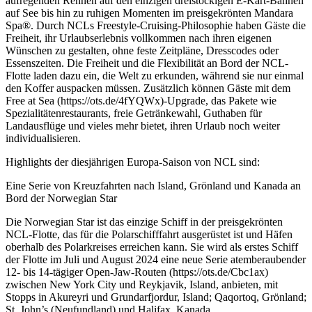
aufregenden Rennen auf den einzigen dreistöckigen E-Kart-Bahnen
auf See bis hin zu ruhigen Momenten im preisgekrönten Mandara
Spa®. Durch NCLs Freestyle-Cruising-Philosophie haben Gäste die
Freiheit, ihr Urlaubserlebnis vollkommen nach ihren eigenen
Wünschen zu gestalten, ohne feste Zeitpläne, Dresscodes oder
Essenszeiten. Die Freiheit und die Flexibilität an Bord der NCL-
Flotte laden dazu ein, die Welt zu erkunden, während sie nur einmal
den Koffer auspacken müssen. Zusätzlich können Gäste mit dem
Free at Sea (https://ots.de/4fYQWx)-Upgrade, das Pakete wie
Spezialitätenrestaurants, freie Getränkewahl, Guthaben für
Landausflüge und vieles mehr bietet, ihren Urlaub noch weiter
individualisieren.
Highlights der diesjährigen Europa-Saison von NCL sind:
Eine Serie von Kreuzfahrten nach Island, Grönland und Kanada an
Bord der Norwegian Star
Die Norwegian Star ist das einzige Schiff in der preisgekrönten
NCL-Flotte, das für die Polarschifffahrt ausgerüstet ist und Häfen
oberhalb des Polarkreises erreichen kann. Sie wird als erstes Schiff
der Flotte im Juli und August 2024 eine neue Serie atemberaubender
12- bis 14-tägiger Open-Jaw-Routen (https://ots.de/Cbc1ax)
zwischen New York City und Reykjavik, Island, anbieten, mit
Stopps in Akureyri und Grundarfjordur, Island; Qaqortoq, Grönland;
St. John’s (Neufundland) und Halifax, Kanada.