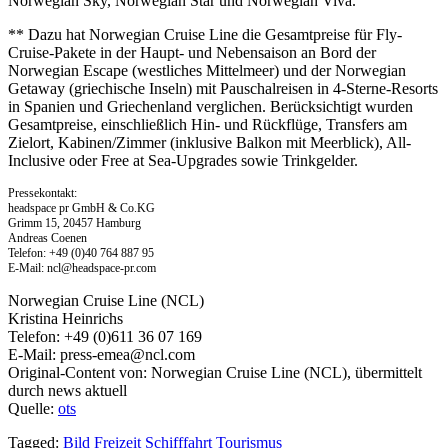
Norwegian Sky, Norwegian Star und Norwegian Viva.
** Dazu hat Norwegian Cruise Line die Gesamtpreise für Fly-
Cruise-Pakete in der Haupt- und Nebensaison an Bord der
Norwegian Escape (westliches Mittelmeer) und der Norwegian
Getaway (griechische Inseln) mit Pauschalreisen in 4-Sterne-Resorts
in Spanien und Griechenland verglichen. Berücksichtigt wurden
Gesamtpreise, einschließlich Hin- und Rückflüge, Transfers am
Zielort, Kabinen/Zimmer (inklusive Balkon mit Meerblick), All-
Inclusive oder Free at Sea-Upgrades sowie Trinkgelder.
Pressekontakt:
headspace pr GmbH & Co.KG
Grimm 15, 20457 Hamburg
Andreas Coenen
Telefon: +49 (0)40 764 887 95
E-Mail:
ncl@headspace-pr.com
Norwegian Cruise Line (NCL)
Kristina Heinrichs
Telefon: +49 (0)611 36 07 169
E-Mail:
press-emea@ncl.com
Original-Content von: Norwegian Cruise Line (NCL), übermittelt
durch news aktuell
Quelle:
ots
Tagged:
Bild
Freizeit
Schifffahrt
Tourismus