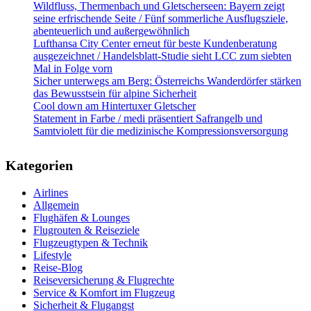
Wildfluss, Thermenbach und Gletscherseen: Bayern zeigt
seine erfrischende Seite / Fünf sommerliche Ausflugsziele,
abenteuerlich und außergewöhnlich
Lufthansa City Center erneut für beste Kundenberatung
ausgezeichnet / Handelsblatt-Studie sieht LCC zum siebten
Mal in Folge vorn
Sicher unterwegs am Berg: Österreichs Wanderdörfer stärken
das Bewusstsein für alpine Sicherheit
Cool down am Hintertuxer Gletscher
Statement in Farbe / medi präsentiert Safrangelb und
Samtviolett für die medizinische Kompressionsversorgung
Kategorien
Airlines
Allgemein
Flughäfen & Lounges
Flugrouten & Reiseziele
Flugzeugtypen & Technik
Lifestyle
Reise-Blog
Reiseversicherung & Flugrechte
Service & Komfort im Flugzeug
Sicherheit & Flugangst