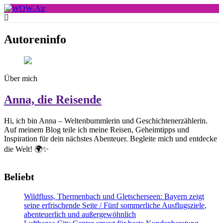
Skip
to
WOW-Air
content
Autoreninfo
Über mich
Anna, die Reisende
Hi, ich bin Anna – Weltenbummlerin und Geschichtenerzählerin.
Auf meinem Blog teile ich meine Reisen, Geheimtipps und
Inspiration für dein nächstes Abenteuer. Begleite mich und entdecke
die Welt! 🌍✨
Beliebt
Wildfluss, Thermenbach und Gletscherseen: Bayern zeigt
seine erfrischende Seite / Fünf sommerliche Ausflugsziele,
abenteuerlich und außergewöhnlich