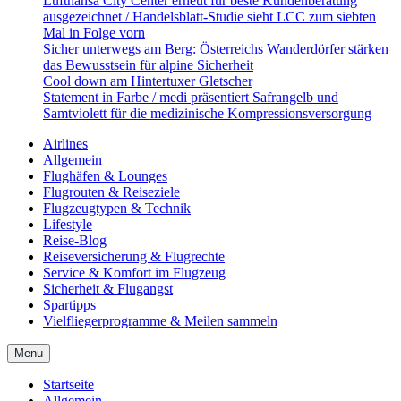
Lufthansa City Center erneut für beste Kundenberatung
ausgezeichnet / Handelsblatt-Studie sieht LCC zum siebten
Mal in Folge vorn
Sicher unterwegs am Berg: Österreichs Wanderdörfer stärken
das Bewusstsein für alpine Sicherheit
Cool down am Hintertuxer Gletscher
Statement in Farbe / medi präsentiert Safrangelb und
Samtviolett für die medizinische Kompressionsversorgung
Airlines
Allgemein
Flughäfen & Lounges
Flugrouten & Reiseziele
Flugzeugtypen & Technik
Lifestyle
Reise-Blog
Reiseversicherung & Flugrechte
Service & Komfort im Flugzeug
Sicherheit & Flugangst
Spartipps
Vielfliegerprogramme & Meilen sammeln
Menu
Startseite
Allgemein