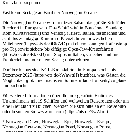
Kreuzfahrt zu planen.
Fast keine Seetage an Bord der Norwegian Escape
Die Norwegian Escape wird in dieser Saison das größte Schiff der
Reederei in Europa sein. Das Schiff wird in Barcelona, Spanien;
Rom (Civitavecchia) und Venedig (Triest), Italien, festmachen und
acht- bis zehntägige Rundreise-Kreuzfahrten im westlichen
Mittelmeer (https://ots.de/0Bk7zD) mit einem sonnigen Hafenstopp
pro Tag sowie sieben- bis elftägige Open-Jaw-Kreuzfahrten
(https://ots.de/0Bk7zD) mit Stopps in Italien, Griechenland und
Frankreich und nur einem Seetag unternehmen.
Darüber hinaus sind NCL-Kreuzfahrten in Europa bereits bis
Dezember 2025 (https://ots.de/eWnwqH) buchbar, was Gästen die
Möglichkeit gibt, ihren nächsten Sommerurlaub frühzeitig zu planen
und zu buchen.
Für weitere Informationen über die preisgekrönte Flotte des
Unternehmens mit 19 Schiffen und weltweiten Reiserouten oder um
eine Kreuzfahrt zu buchen, wenden Sie sich bitte an ein Reisebüro
oder besuchen Sie www.ncl.com (https://ots.de/9wAfu1).
* Norwegian Dawn, Norwegian Epic, Norwegian Escape,
Norwegian Getaway, Norwegian Pearl, Norwegian Prima,