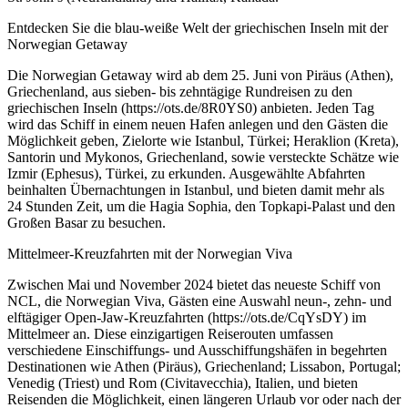
Entdecken Sie die blau-weiße Welt der griechischen Inseln mit der
Norwegian Getaway
Die Norwegian Getaway wird ab dem 25. Juni von Piräus (Athen),
Griechenland, aus sieben- bis zehntägige Rundreisen zu den
griechischen Inseln (https://ots.de/8R0YS0) anbieten. Jeden Tag
wird das Schiff in einem neuen Hafen anlegen und den Gästen die
Möglichkeit geben, Zielorte wie Istanbul, Türkei; Heraklion (Kreta),
Santorin und Mykonos, Griechenland, sowie versteckte Schätze wie
Izmir (Ephesus), Türkei, zu erkunden. Ausgewählte Abfahrten
beinhalten Übernachtungen in Istanbul, und bieten damit mehr als
24 Stunden Zeit, um die Hagia Sophia, den Topkapi-Palast und den
Großen Basar zu besuchen.
Mittelmeer-Kreuzfahrten mit der Norwegian Viva
Zwischen Mai und November 2024 bietet das neueste Schiff von
NCL, die Norwegian Viva, Gästen eine Auswahl neun-, zehn- und
elftägiger Open-Jaw-Kreuzfahrten (https://ots.de/CqYsDY) im
Mittelmeer an. Diese einzigartigen Reiserouten umfassen
verschiedene Einschiffungs- und Ausschiffungshäfen in begehrten
Destinationen wie Athen (Piräus), Griechenland; Lissabon, Portugal;
Venedig (Triest) und Rom (Civitavecchia), Italien, und bieten
Reisenden die Möglichkeit, einen längeren Urlaub vor oder nach der