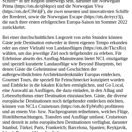
Schiffe* in der Region unterwegs sein, darunter die Norwegian
Prima (https://ots.de/q04qoo) und die Norwegian Viva
(https://ots.de/ClW4jF), die zwei neuesten und innovativsten Schiffe
der Reederei, sowie die Norwegian Escape (https://ots.de/eycr3j),
die nach ihrer ersten erfolgreichen Europa-Saison im Sommer 2022
zurückkehrt.
Bei einer durchschnittlichen Liegezeit von zehn Stunden können
Gäste jede Destination entweder in ihrem eigenen Tempo erkunden
oder aus einer Vielzahl von Landausflügen (https://ots.de/TkcxRo)
wählen, um das jeweilige Ziel noch tiefgehender zu erleben. Für
Erlebnisse abseits des Ausflug-Mainstreams bietet NCL einzigartige
und speziell kuratierte Landausflüge wie Beyond Blueprints, bei
denen Gäste die Geheimnisse und Geschichten der
außergewöhnlichsten Architekturdenkmäler Europas entdecken,
Gourmet Tours, die speziell für Feinschmecker konzipiert wurden
und Einblicke in die lokalen Küchen ermöglichen, und Go Local,
eine Auswahl an Ausflügen, die dazu einladen, in den Alltag und
Lebensrhythmus einer Destination einzutauchen. Gäste, die diverse
europäische Destinationen noch tiefgehender entdecken möchten,
können von NCLs Cruisetours (https://ots.de/FpWofb) profitieren
und an einem Vor- bzw. Nachprogramm teilnehmen, welches Flüge,
Hotelübernachtungen, Transfers und Ausflüge umfasst. Cruisetours
sind derzeit in zehn europäischen Destinationen verfügbar, darunter
Istanbul, Türkei; Paris, Frankreich; Barcelona, Spanien; Reykjavik,