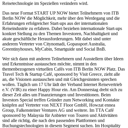
Reisetechnologie im Speziellen verändern wird.
Das neue Format START UP NOW bietet Teilnehmern von ITB
Berlin NOW die Möglichkeit, mehr über den Werdegang und die
Erfahrungen erfolgreicher Start-ups aus der internationalen
Reiseindustrie zu erfahren. Dabei beziehen internationale Start-ups
konkret Stellung zu den Themen Investoren, Nachhaltigkeit und
akute geschäftliche Herausforderungen. Mit dabei sind unter
anderem Vertreter von Citynomadi, Gopassport Australia,
Greentinyhouses, MyCabin, Smartguide und Social BnB.
Wer sich dann mit anderen Teilnehmern und Ausstellern über Ideen
und Erkenntnisse austauschen möchte, nimmt in den
themenbezogenen virtuellen Cafés von ITB Berlin NOW Platz. Das
Travel Tech & Startup Café, sponsored by Visit Greece, zieht alle
an, die Visionen austauschen und mit Gleichgesinnten sprechen
wollen. Täglich um 17 Uhr lädt der Verband Internet Reisevertrieb
e.V. (VIR) zu einer Happy Hour ein. Am Donnerstag dreht sich zu
dieser Zeit alles um Finanzierungen und Investitionen. Beim
Investors Special treffen Gründer zum Networking und Kontakte
knüpfen auf Vertreter von NEXT Floor GmbH, Howzat ennea
Group, Falkensteiner Ventures AG und weitere. Im TTA Café
sponsored by Malaysia für Anbieter von Touren und Aktivitäten
sind alle richtig, die nach den passenden Plattformen und
Buchungstechnologien in diesem Segment suchen. Im Hospitality