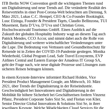
ITB Berlin NOW Convention greift die wichtigsten Themen rund
um Digitalisierung und neue Trends auf. Die veränderte Realität des
Reisevertriebs in einer Post-Corona-Welt beleuchten am Dienstag, 9.
März 2021, Lukas C.C. Hempel, CEO & Co-Founder Bookingkit,
Luuc Elzinga, Founder & President Tiqets, Claudio Bellinzona, TUI
Musement, Ilaria D’Uva, D’Uva und Christian Gross,
Hochschwarzwald Tourismus GmbH. Einen Ausblick auf die
Zukunft der globalen Hospitality Industry wagt an diesem Tag auch
Patrick Mendes, CCO Accor, und nimmt dabei auch die Rolle von
Digitalisierung und weiterer wirtschaftlicher Veränderungen unter
die Lupe. Die Bedeutung von Vertrauen und Gesundheitsschutz für
Reisende ist in Zeiten der COVID-19-Pandemie gestiegen. Monika
Wiederhold, Global Program Lead, Safe Travel Ecosystems, EVP
Airlines Central and Eastern Europe der Amadeus IT Group SA,
geht der Frage nach, wie neue digitale Prozesse und Lösungen zum
sicheren Reisen beitragen können.
In einem Keynote-Interview informiert Richard Holden, Vice
President Product Management Google, am Mittwoch, 10. März
2021, über Trends der Digitalisierung in der Reiseindustrie.
Geschwindigkeit bei Innovationen und Digitalisierung in der
Mobilität für höhere Sicherheit bei Geschäftsreisen fordern Vinzenz
Pflanz, President Corporate Sales Sixt Se, und Florian von Klier,
Senior Director Global Innovations & Solutions Sixt Se, in ihrer
jeweiligen Keynote. Welche Möglichkeiten Cloud Services für die