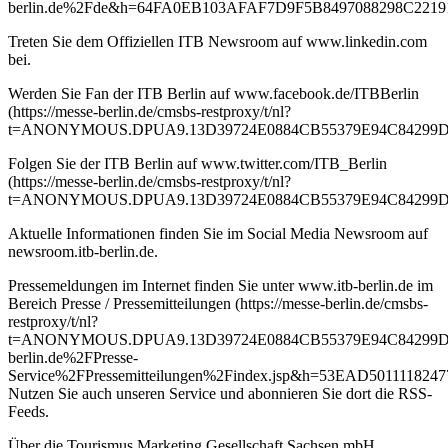
berlin.de%2Fde&h=64FA0EB103AFAF7D9F5B8497088298C2219
Treten Sie dem Offiziellen ITB Newsroom auf www.linkedin.com
bei.
Werden Sie Fan der ITB Berlin auf www.facebook.de/ITBBerlin
(https://messe-berlin.de/cmsbs-restproxy/t/nl?
t=ANONYMOUS.DPUA9.13D39724E0884CB55379E94C84299DA
Folgen Sie der ITB Berlin auf www.twitter.com/ITB_Berlin
(https://messe-berlin.de/cmsbs-restproxy/t/nl?
t=ANONYMOUS.DPUA9.13D39724E0884CB55379E94C84299DAB
Aktuelle Informationen finden Sie im Social Media Newsroom auf
newsroom.itb-berlin.de.
Pressemeldungen im Internet finden Sie unter www.itb-berlin.de im
Bereich Presse / Pressemitteilungen (https://messe-berlin.de/cmsbs-
restproxy/t/nl?
t=ANONYMOUS.DPUA9.13D39724E0884CB55379E94C84299DA
berlin.de%2FPresse-
Service%2FPressemitteilungen%2Findex.jsp&h=53EAD5011118
Nutzen Sie auch unseren Service und abonnieren Sie dort die RSS-
Feeds.
Über die Tourismus Marketing Gesellschaft Sachsen mbH