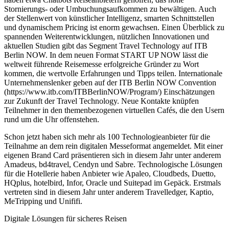
Stornierungs- oder Umbuchungsaufkommen zu bewältigen. Auch
der Stellenwert von künstlicher Intelligenz, smarten Schnittstellen
und dynamischem Pricing ist enorm gewachsen. Einen Überblick zu
spannenden Weiterentwicklungen, nützlichen Innovationen und
aktuellen Studien gibt das Segment Travel Technology auf ITB
Berlin NOW. In dem neuen Format START UP NOW lässt die
weltweit führende Reisemesse erfolgreiche Gründer zu Wort
kommen, die wertvolle Erfahrungen und Tipps teilen. Internationale
Unternehmenslenker geben auf der ITB Berlin NOW Convention
(https://www.itb.com/ITBBerlinNOW/Program/) Einschätzungen
zur Zukunft der Travel Technology. Neue Kontakte knüpfen
Teilnehmer in den themenbezogenen virtuellen Cafés, die den Usern
rund um die Uhr offenstehen.
Schon jetzt haben sich mehr als 100 Technologieanbieter für die
Teilnahme an dem rein digitalen Messeformat angemeldet. Mit einer
eigenen Brand Card präsentieren sich in diesem Jahr unter anderem
Amadeus, bd4travel, Cendyn und Sabre. Technologische Lösungen
für die Hotellerie haben Anbieter wie Apaleo, Cloudbeds, Duetto,
HQplus, hotelbird, Infor, Oracle und Suitepad im Gepäck. Erstmals
vertreten sind in diesem Jahr unter anderem Travelledger, Kaptio,
MeTripping und Unififi.
Digitale Lösungen für sicheres Reisen