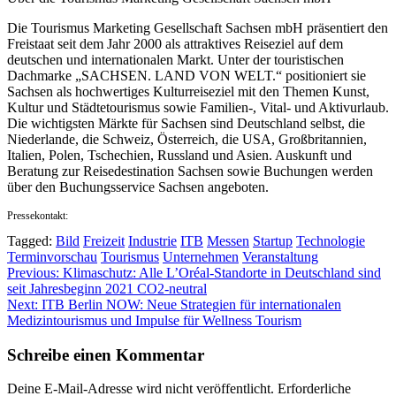
Die Tourismus Marketing Gesellschaft Sachsen mbH präsentiert den
Freistaat seit dem Jahr 2000 als attraktives Reiseziel auf dem
deutschen und internationalen Markt. Unter der touristischen
Dachmarke „SACHSEN. LAND VON WELT.“ positioniert sie
Sachsen als hochwertiges Kulturreiseziel mit den Themen Kunst,
Kultur und Städtetourismus sowie Familien-, Vital- und Aktivurlaub.
Die wichtigsten Märkte für Sachsen sind Deutschland selbst, die
Niederlande, die Schweiz, Österreich, die USA, Großbritannien,
Italien, Polen, Tschechien, Russland und Asien. Auskunft und
Beratung zur Reisedestination Sachsen sowie Buchungen werden
über den Buchungsservice Sachsen angeboten.
Pressekontakt:
Tagged:
Bild
Freizeit
Industrie
ITB
Messen
Startup
Technologie
Terminvorschau
Tourismus
Unternehmen
Veranstaltung
Beitragsnavigation
Previous:
Klimaschutz: Alle L’Oréal-Standorte in Deutschland sind
seit Jahresbeginn 2021 CO2-neutral
Next:
ITB Berlin NOW: Neue Strategien für internationalen
Medizintourismus und Impulse für Wellness Tourism
Schreibe einen Kommentar
Deine E-Mail-Adresse wird nicht veröffentlicht.
Erforderliche