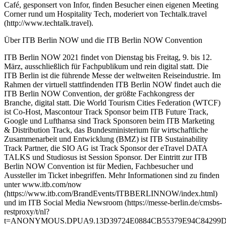
Café, gesponsert von Infor, finden Besucher einen eigenen Meeting
Corner rund um Hospitality Tech, moderiert von Techtalk.travel
(http://www.techtalk.travel).
Über ITB Berlin NOW und die ITB Berlin NOW Convention
ITB Berlin NOW 2021 findet von Dienstag bis Freitag, 9. bis 12.
März, ausschließlich für Fachpublikum und rein digital statt. Die
ITB Berlin ist die führende Messe der weltweiten Reiseindustrie. Im
Rahmen der virtuell stattfindenden ITB Berlin NOW findet auch die
ITB Berlin NOW Convention, der größte Fachkongress der
Branche, digital statt. Die World Tourism Cities Federation (WTCF)
ist Co-Host, Mascontour Track Sponsor beim ITB Future Track,
Google und Lufthansa sind Track Sponsoren beim ITB Marketing
& Distribution Track, das Bundesministerium für wirtschaftliche
Zusammenarbeit und Entwicklung (BMZ) ist ITB Sustainability
Track Partner, die SIO AG ist Track Sponsor der eTravel DATA
TALKS und Studiosus ist Session Sponsor. Der Eintritt zur ITB
Berlin NOW Convention ist für Medien, Fachbesucher und
Aussteller im Ticket inbegriffen. Mehr Informationen sind zu finden
unter www.itb.com/now
(https://www.itb.com/BrandEvents/ITBBERLINNOW/index.html)
und im ITB Social Media Newsroom (https://messe-berlin.de/cmsbs-
restproxy/t/nl?
t=ANONYMOUS.DPUA9.13D39724E0884CB55379E94C84299DAB