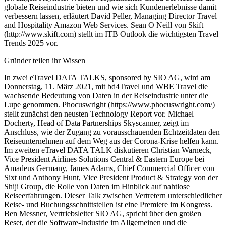
globale Reiseindustrie bieten und wie sich Kundenerlebnisse damit
verbessern lassen, erläutert David Peller, Managing Director Travel
and Hospitality Amazon Web Services. Sean O Neill von Skift
(http://www.skift.com) stellt im ITB Outlook die wichtigsten Travel
Trends 2025 vor.
Gründer teilen ihr Wissen
In zwei eTravel DATA TALKS, sponsored by SIO AG, wird am
Donnerstag, 11. März 2021, mit bd4Travel und WBE Travel die
wachsende Bedeutung von Daten in der Reiseindustrie unter die
Lupe genommen. Phocuswright (https://www.phocuswright.com/)
stellt zunächst den neusten Technology Report vor. Michael
Docherty, Head of Data Partnerships Skyscanner, zeigt im
Anschluss, wie der Zugang zu vorausschauenden Echtzeitdaten den
Reiseunternehmen auf dem Weg aus der Corona-Krise helfen kann.
Im zweiten eTravel DATA TALK diskutieren Christian Warneck,
Vice President Airlines Solutions Central & Eastern Europe bei
Amadeus Germany, James Adams, Chief Commercial Officer von
Sixt und Anthony Hunt, Vice President Product & Strategy von der
Shiji Group, die Rolle von Daten im Hinblick auf nahtlose
Reiseerfahrungen. Dieser Talk zwischen Vertretern unterschiedlicher
Reise- und Buchungsschnittstellen ist eine Premiere im Kongress.
Ben Messner, Vertriebsleiter SIO AG, spricht über den großen
Reset, der die Software-Industrie im Allgemeinen und die