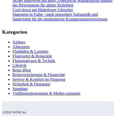
Sicher unterwegs am Berg: Österreichs Wanderdörfer stärken
das Bewusstsein für alpine Sicherheit
Cool down am Hintertuxer Gletscher
Statement in Farbe / medi präsentiert Safrangelb und
Samtviolett für die medizinische Kompressionsversorgung
Kategorien
Airlines
Allgemein
Flughäfen & Lounges
Flugrouten & Reiseziele
Flugzeugtypen & Technik
Lifestyle
Reise-Blog
Reiseversicherung & Flugrechte
Service & Komfort im Flugzeug
Sicherheit & Flugangst
Spartipps
Vielfliegerprogramme & Meilen sammeln
©2026 WOW Air