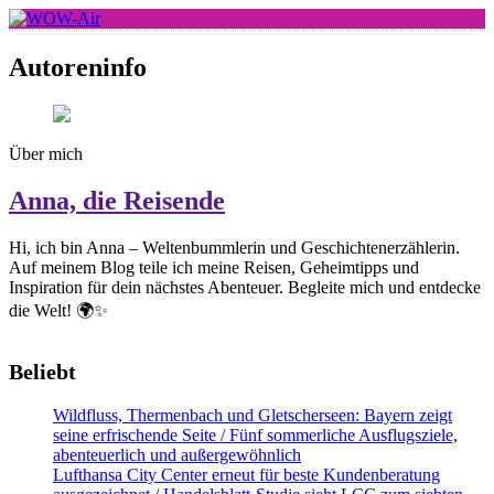
Skip
to
WOW-Air
content
Autoreninfo
Über mich
Anna, die Reisende
Hi, ich bin Anna – Weltenbummlerin und Geschichtenerzählerin.
Auf meinem Blog teile ich meine Reisen, Geheimtipps und
Inspiration für dein nächstes Abenteuer. Begleite mich und entdecke
die Welt! 🌍✨
Beliebt
Wildfluss, Thermenbach und Gletscherseen: Bayern zeigt
seine erfrischende Seite / Fünf sommerliche Ausflugsziele,
abenteuerlich und außergewöhnlich
Lufthansa City Center erneut für beste Kundenberatung