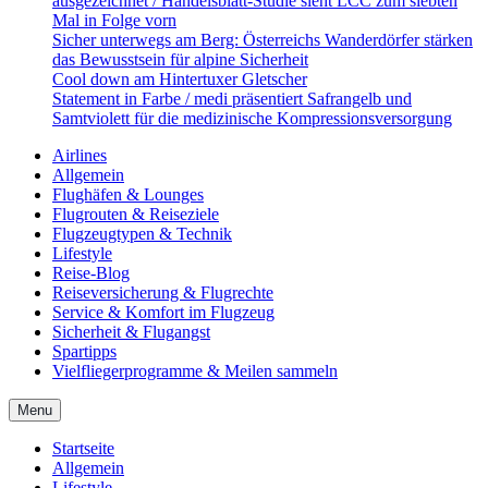
ausgezeichnet / Handelsblatt-Studie sieht LCC zum siebten
Mal in Folge vorn
Sicher unterwegs am Berg: Österreichs Wanderdörfer stärken
das Bewusstsein für alpine Sicherheit
Cool down am Hintertuxer Gletscher
Statement in Farbe / medi präsentiert Safrangelb und
Samtviolett für die medizinische Kompressionsversorgung
Airlines
Allgemein
Flughäfen & Lounges
Flugrouten & Reiseziele
Flugzeugtypen & Technik
Lifestyle
Reise-Blog
Reiseversicherung & Flugrechte
Service & Komfort im Flugzeug
Sicherheit & Flugangst
Spartipps
Vielfliegerprogramme & Meilen sammeln
Menu
Startseite
Allgemein
Lifestyle