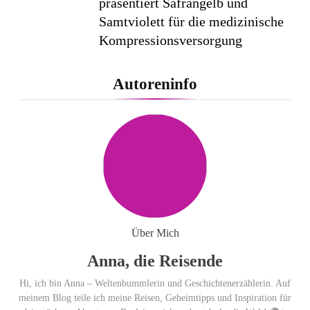
präsentiert Safrangelb und
Samtviolett für die medizinische
Kompressionsversorgung
PEPE JEANS LONDON AW26
Autoreninfo
Flachste mechanische
Weltzeituhr gewinnt Red Dot:
Best of the Best 2026 / NOMOS
Glashütte erzielt 94 von 100
Punkten.
Über Mich
Anna, die Reisende
Hi, ich bin Anna – Weltenbummlerin und Geschichtenerzählerin. Auf
meinem Blog teile ich meine Reisen, Geheimtipps und Inspiration für