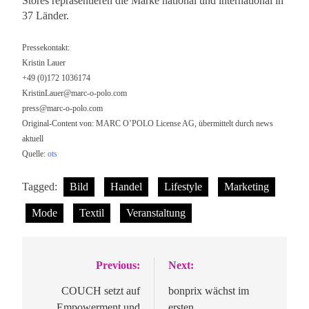
Stores repräsentieren die Marke national und international in
37 Länder.
Pressekontakt:
Kristin Lauer
+49 (0)172 1036174
KristinLauer@marc-o-polo.com
press@marc-o-polo.com
Original-Content von: MARC O’POLO License AG, übermittelt durch news
aktuell
Quelle:
ots
Tagged:
Bild
Handel
Lifestyle
Marketing
Mode
Textil
Veranstaltung
Previous:
Next:
Beitragsnavigation
COUCH setzt auf
bonprix wächst im
Empowerment und
ersten