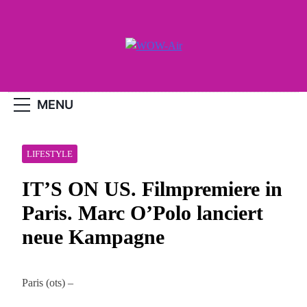
Skip
to
content
WOW-Air
MENU
LIFESTYLE
IT’S ON US. Filmpremiere in
Paris. Marc O’Polo lanciert
neue Kampagne
Paris (ots) –