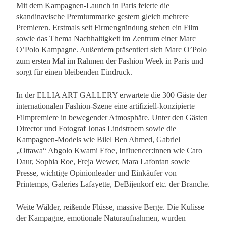
Mit dem Kampagnen-Launch in Paris feierte die
skandinavische Premiummarke gestern gleich mehrere
Premieren. Erstmals seit Firmengründung stehen ein Film
sowie das Thema Nachhaltigkeit im Zentrum einer Marc
O’Polo Kampagne. Außerdem präsentiert sich Marc O’Polo
zum ersten Mal im Rahmen der Fashion Week in Paris und
sorgt für einen bleibenden Eindruck.
In der ELLIA ART GALLERY erwartete die 300 Gäste der
internationalen Fashion-Szene eine artifiziell-konzipierte
Filmpremiere in bewegender Atmosphäre. Unter den Gästen
Director und Fotograf Jonas Lindstroem sowie die
Kampagnen-Models wie Bilel Ben Ahmed, Gabriel
„Ottawa“ Abgolo Kwami Efoe, Influencer:innen wie Caro
Daur, Sophia Roe, Freja Wewer, Mara Lafontan sowie
Presse, wichtige Opinionleader und Einkäufer von
Printemps, Galeries Lafayette, DeBijenkorf etc. der Branche.
Weite Wälder, reißende Flüsse, massive Berge. Die Kulisse
der Kampagne, emotionale Naturaufnahmen, wurden