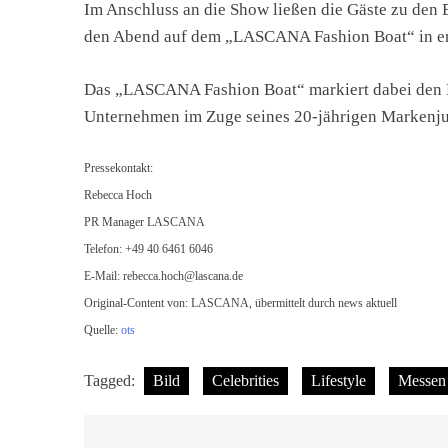
Im Anschluss an die Show ließen die Gäste zu de
den Abend auf dem „LASCANA Fashion Boat“ in en
Das „LASCANA Fashion Boat“ markiert dabei den H
Unternehmen im Zuge seines 20-jährigen Markenjubi
Pressekontakt:
Rebecca Hoch
PR Manager LASCANA
Telefon: +49 40 6461 6046
E-Mail:
rebecca.hoch@lascana.de
Original-Content von: LASCANA, übermittelt durch news aktuell
Quelle:
ots
Tagged:
Bild
Celebrities
Lifestyle
Messen