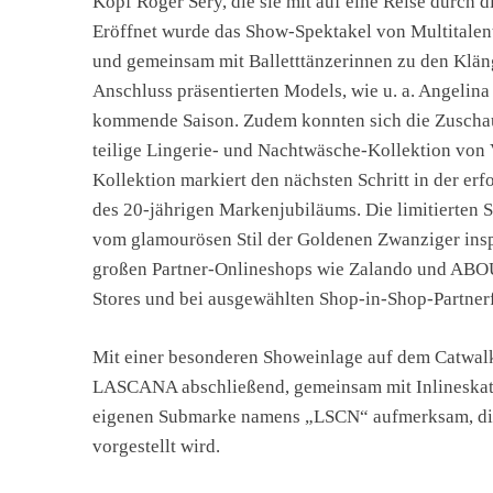
Kopf Roger Sery, die sie mit auf eine Reise durc
Eröffnet wurde das Show-Spektakel von Multitalent 
und gemeinsam mit Balletttänzerinnen zu den Klän
Anschluss präsentierten Models, wie u. a. Angelina
kommende Saison. Zudem konnten sich die Zuschaue
teilige Lingerie- und Nachtwäsche-Kollektion von
Kollektion markiert den nächsten Schritt in der er
des 20-jährigen Markenjubiläums. Die limitierten 
vom glamourösen Stil der Goldenen Zwanziger inspir
großen Partner-Onlineshops wie Zalando und AB
Stores und bei ausgewählten Shop-in-Shop-Partnerf
Mit einer besonderen Showeinlage auf dem Catwalk
LASCANA abschließend, gemeinsam mit Inlineskate
eigenen Submarke namens „LSCN“ aufmerksam, die 
vorgestellt wird.