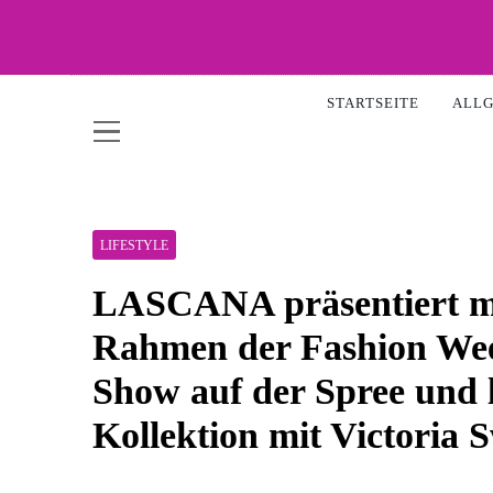
Skip
to
content
WOW-
STARTSEITE
ALL
LIFESTYLE
LASCANA präsentiert mi
Rahmen der Fashion Week
Show auf der Spree und l
Kollektion mit Victoria 