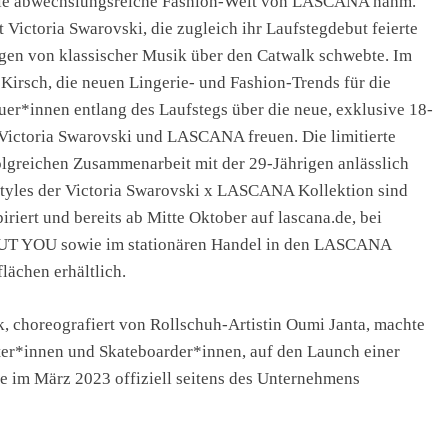
h die abwechslungsreiche Fashion-Welt von LASCANA nahm.
Victoria Swarovski, die zugleich ihr Laufstegdebut feierte
gen von klassischer Musik über den Catwalk schwebte. Im
 Kirsch, die neuen Lingerie- und Fashion-Trends für die
r*innen entlang des Laufstegs über die neue, exklusive 18-
 Victoria Swarovski und LASCANA freuen. Die limitierte
folgreichen Zusammenarbeit mit der 29-Jährigen anlässlich
Styles der Victoria Swarovski x LASCANA Kollektion sind
iert und bereits ab Mitte Oktober auf lascana.de, bei
OUT YOU sowie im stationären Handel in den LASCANA
lächen erhältlich.
, choreografiert von Rollschuh-Artistin Oumi Janta, machte
r*innen und Skateboarder*innen, auf den Launch einer
im März 2023 offiziell seitens des Unternehmens