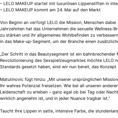
– LELO MAKEUP startet mit luxuriösen Lippenstiften in in
– LELO MAKEUP kommt am 24. Mai auf den Markt
Von Beginn an verfolgt LELO die Mission, Menschen dabei zu
Jahrzehnten hat das Unternehmen die sexuelle Wellness-Br
zu stärken und ihr allgemeines Wohlbefinden zu verbessern
in das Make-up-Segment, um der Branche einen zusätzliche
„Der Schritt in das Beautysegment ist ein bahnbrechender M
Revolutionierung des Sexspielzeugmarktes möchte LELO nu
Standards gesetzt haben, sind wir nun bereit, das Konzept
Matutinovic fügt hinzu: „Mit unserer ursprünglichen Missio
Ihr wahres Potenzial freisetzen. Wie bei all unseren and
Leidenschaft zu erleben – ganz egal ob bei Tag oder Nacht.
wirklich angenehm ist, und in jeder Nuance tragbar ist.“
Taucht Ihre Lippen in satte, intensive Farbe, die stundenlan