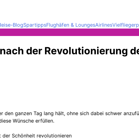
Reise-Blog
Spartipps
Flughäfen & Lounges
Airlines
Vielfliege
 – nach der Revolutionierung
der den ganzen Tag lang hält, ohne sich dabei schwer anz
diese Wünsche erfüllen.
der Schönheit revolutionieren