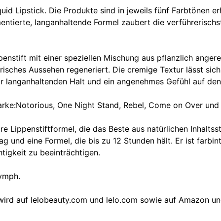
uid Lipstick. Die Produkte sind in jeweils fünf Farbtönen er
entierte, langanhaltende Formel zaubert die verführerisch
enstift mit einer speziellen Mischung aus pflanzlich anger
frisches Aussehen regeneriert. Die cremige Textur lässt sich
für langanhaltenden Halt und ein angenehmes Gefühl auf de
arke:Notorious, One Night Stand, Rebel, Come on Over und
re Lippenstiftformel, die das Beste aus natürlichen Inhalts
ag und eine Formel, die bis zu 12 Stunden hält. Er ist farb
igkeit zu beeinträchtigen.
Nymph.
 auf lelobeauty.com und lelo.com sowie auf Amazon und i