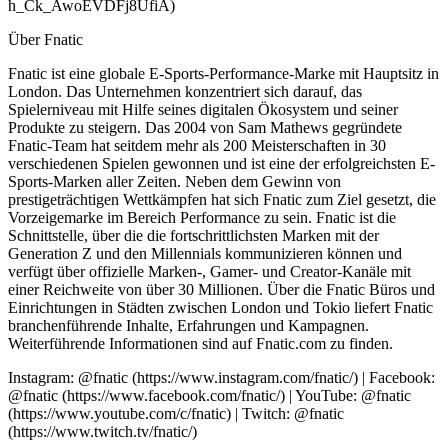
h_Ck_AwoEVDFj8UfiA)
Über Fnatic
Fnatic ist eine globale E-Sports-Performance-Marke mit Hauptsitz in
London. Das Unternehmen konzentriert sich darauf, das
Spielerniveau mit Hilfe seines digitalen Ökosystem und seiner
Produkte zu steigern. Das 2004 von Sam Mathews gegründete
Fnatic-Team hat seitdem mehr als 200 Meisterschaften in 30
verschiedenen Spielen gewonnen und ist eine der erfolgreichsten E-
Sports-Marken aller Zeiten. Neben dem Gewinn von
prestigeträchtigen Wettkämpfen hat sich Fnatic zum Ziel gesetzt, die
Vorzeigemarke im Bereich Performance zu sein. Fnatic ist die
Schnittstelle, über die die fortschrittlichsten Marken mit der
Generation Z und den Millennials kommunizieren können und
verfügt über offizielle Marken-, Gamer- und Creator-Kanäle mit
einer Reichweite von über 30 Millionen. Über die Fnatic Büros und
Einrichtungen in Städten zwischen London und Tokio liefert Fnatic
branchenführende Inhalte, Erfahrungen und Kampagnen.
Weiterführende Informationen sind auf Fnatic.com zu finden.
Instagram: @fnatic (https://www.instagram.com/fnatic/) | Facebook:
@fnatic (https://www.facebook.com/fnatic/) | YouTube: @fnatic
(https://www.youtube.com/c/fnatic) | Twitch: @fnatic
(https://www.twitch.tv/fnatic/)