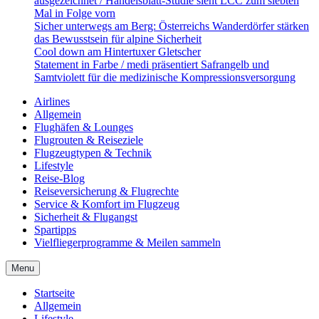
ausgezeichnet / Handelsblatt-Studie sieht LCC zum siebten
Mal in Folge vorn
Sicher unterwegs am Berg: Österreichs Wanderdörfer stärken
das Bewusstsein für alpine Sicherheit
Cool down am Hintertuxer Gletscher
Statement in Farbe / medi präsentiert Safrangelb und
Samtviolett für die medizinische Kompressionsversorgung
Airlines
Allgemein
Flughäfen & Lounges
Flugrouten & Reiseziele
Flugzeugtypen & Technik
Lifestyle
Reise-Blog
Reiseversicherung & Flugrechte
Service & Komfort im Flugzeug
Sicherheit & Flugangst
Spartipps
Vielfliegerprogramme & Meilen sammeln
Menu
Startseite
Allgemein
Lifestyle