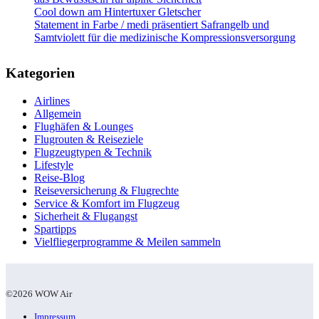
Cool down am Hintertuxer Gletscher
Statement in Farbe / medi präsentiert Safrangelb und
Samtviolett für die medizinische Kompressionsversorgung
Kategorien
Airlines
Allgemein
Flughäfen & Lounges
Flugrouten & Reiseziele
Flugzeugtypen & Technik
Lifestyle
Reise-Blog
Reiseversicherung & Flugrechte
Service & Komfort im Flugzeug
Sicherheit & Flugangst
Spartipps
Vielfliegerprogramme & Meilen sammeln
©2026 WOW Air
Impressum