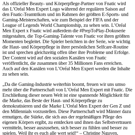
Als offizieller Beauty- und Körperpflege-Partner von Fnatic wird
das L’Oréal Men Expert Logo während der regulären Saison auf
den Fnatic-Teamtrikots und im Rahmen der größten E-Sports- und
Gaming-Meisterschaften, wie zum Beispiel der FIFA und der
League of Legends World Championship, zu sehen sein. L’Oréal
Men Expert x Fnatic wird außerdem die #PrepToPlay-Dokuserie
mitgestalten, die Top-Gaming-Talente von Fnatic vor ihren größten
Momenten begleitet. Die Spieler berichten in der Serie, wie wichtig
die Haut- und Körperpflege in ihrer persönlichen Selfcare-Routine
ist und sprechen gleichzeitig offen über ihre Probleme und Erfolge.
Der Content wird auf den sozialen Kanälen von Fnatic
veröffentlicht, die zusammen über 35 Millionen Fans erreichen.
Auch auf den Kanälen von L’Oréal Men Expert werden die Inhalte
zu sehen sein.
„Da die Gaming-Industrie weiterhin boomt, freuen wir uns umso
mehr über die Partnerschaft von L’Oréal Men Expert mit Fnatic. Die
Erschließung dieser neuen Welt ist eine spannende Möglichkeit für
die Marke, das Beste der Haut- und Körperpflege zu
demokratisieren und die Marke L’Oréal Men Expert der Gen Z und
den Millennials vorzustellen. Diese Partnerschaft wird Männer dazu
ermutigen, die Stärke, die sich aus der regelmäßigen Pflege des
eigenen Körpers ergibt, zu entdecken und ihnen das Selbstvertrauen
vermitteln, besser auszusehen, sich besser zu fühlen und besser zu
spielen. Weil ihr es euch alle wert seid!“ – Christine Nguyen,