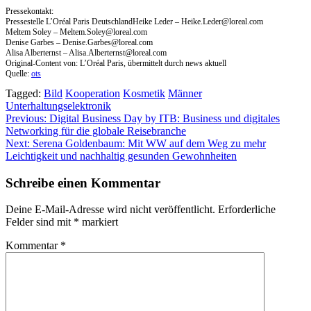
Pressekontakt:
Pressestelle L’Oréal Paris DeutschlandHeike Leder –
Heike.Leder@loreal.com
Meltem Soley –
Meltem.Soley@loreal.com
Denise Garbes –
Denise.Garbes@loreal.com
Alisa Alberternst –
Alisa.Alberternst@loreal.com
Original-Content von: L’Oréal Paris, übermittelt durch news aktuell
Quelle:
ots
Tagged:
Bild
Kooperation
Kosmetik
Männer
Unterhaltungselektronik
Beitragsnavigation
Previous:
Digital Business Day by ITB: Business und digitales
Networking für die globale Reisebranche
Next:
Serena Goldenbaum: Mit WW auf dem Weg zu mehr
Leichtigkeit und nachhaltig gesunden Gewohnheiten
Schreibe einen Kommentar
Deine E-Mail-Adresse wird nicht veröffentlicht.
Erforderliche
Felder sind mit
*
markiert
Kommentar
*