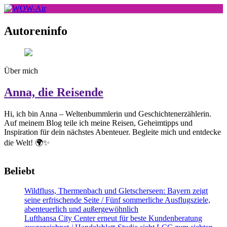
Skip
to
WOW-Air
content
Autoreninfo
Über mich
Anna, die Reisende
Hi, ich bin Anna – Weltenbummlerin und Geschichtenerzählerin.
Auf meinem Blog teile ich meine Reisen, Geheimtipps und
Inspiration für dein nächstes Abenteuer. Begleite mich und entdecke
die Welt! 🌍✨
Beliebt
Wildfluss, Thermenbach und Gletscherseen: Bayern zeigt
seine erfrischende Seite / Fünf sommerliche Ausflugsziele,
abenteuerlich und außergewöhnlich
Lufthansa City Center erneut für beste Kundenberatung