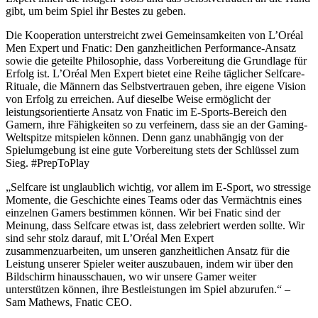
gibt, um beim Spiel ihr Bestes zu geben.
Die Kooperation unterstreicht zwei Gemeinsamkeiten von L’Oréal
Men Expert und Fnatic: Den ganzheitlichen Performance-Ansatz
sowie die geteilte Philosophie, dass Vorbereitung die Grundlage für
Erfolg ist. L’Oréal Men Expert bietet eine Reihe täglicher Selfcare-
Rituale, die Männern das Selbstvertrauen geben, ihre eigene Vision
von Erfolg zu erreichen. Auf dieselbe Weise ermöglicht der
leistungsorientierte Ansatz von Fnatic im E-Sports-Bereich den
Gamern, ihre Fähigkeiten so zu verfeinern, dass sie an der Gaming-
Weltspitze mitspielen können. Denn ganz unabhängig von der
Spielumgebung ist eine gute Vorbereitung stets der Schlüssel zum
Sieg. #PrepToPlay
„Selfcare ist unglaublich wichtig, vor allem im E-Sport, wo stressige
Momente, die Geschichte eines Teams oder das Vermächtnis eines
einzelnen Gamers bestimmen können. Wir bei Fnatic sind der
Meinung, dass Selfcare etwas ist, dass zelebriert werden sollte. Wir
sind sehr stolz darauf, mit L’Oréal Men Expert
zusammenzuarbeiten, um unseren ganzheitlichen Ansatz für die
Leistung unserer Spieler weiter auszubauen, indem wir über den
Bildschirm hinausschauen, wo wir unsere Gamer weiter
unterstützen können, ihre Bestleistungen im Spiel abzurufen.“ –
Sam Mathews, Fnatic CEO.