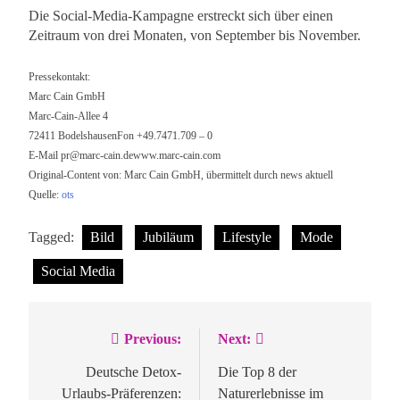
Die Social-Media-Kampagne erstreckt sich über einen
Zeitraum von drei Monaten, von September bis November.
Pressekontakt:
Marc Cain GmbH
Marc-Cain-Allee 4
72411 BodelshausenFon +49.7471.709 – 0
E-Mail
pr@marc-cain.dewww.marc-cain.com
Original-Content von: Marc Cain GmbH, übermittelt durch news aktuell
Quelle:
ots
Tagged:
Bild
Jubiläum
Lifestyle
Mode
Social Media
Previous:
Next:
Beitragsnavigation
Deutsche Detox-
Die Top 8 der
Urlaubs-Präferenzen:
Naturerlebnisse im