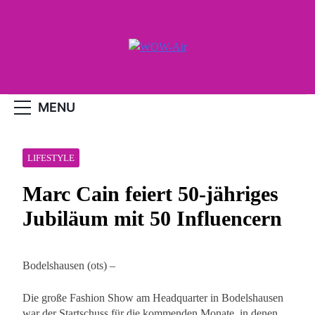
Skip
to
content
WOW-Air
MENU
LIFESTYLE
Marc Cain feiert 50-jähriges
Jubiläum mit 50 Influencern
Bodelshausen (ots) –
Die große Fashion Show am Headquarter in Bodelshausen
war der Startschuss für die kommenden Monate, in denen