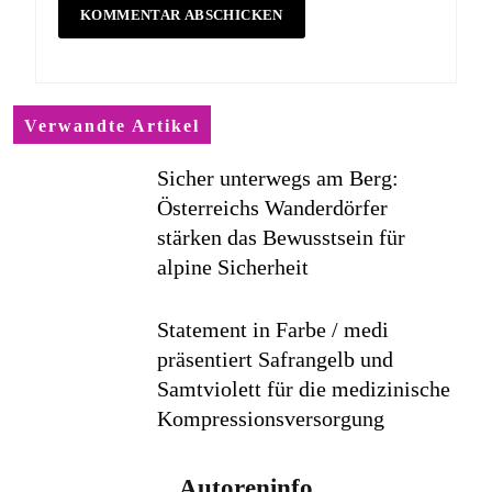
Verwandte Artikel
Sicher unterwegs am Berg:
Österreichs Wanderdörfer
stärken das Bewusstsein für
alpine Sicherheit
Statement in Farbe / medi
präsentiert Safrangelb und
Samtviolett für die medizinische
Kompressionsversorgung
PEPE JEANS LONDON AW26
Autoreninfo