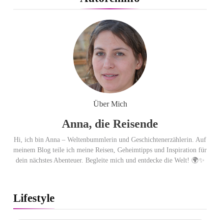
Flachste mechanische
Weltzeituhr gewinnt Red Dot:
Best of the Best 2026 / NOMOS
Glashütte erzielt 94 von 100
Punkten.
Über Mich
Anna, die Reisende
Hi, ich bin Anna – Weltenbummlerin und Geschichtenerzählerin. Auf
meinem Blog teile ich meine Reisen, Geheimtipps und Inspiration für
dein nächstes Abenteuer. Begleite mich und entdecke die Welt! 🌍✨
Lifestyle