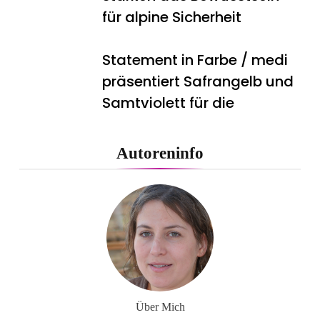
für alpine Sicherheit
Statement in Farbe / medi
präsentiert Safrangelb und
Samtviolett für die
medizinische
Kompressionsversorgung
Autoreninfo
PEPE JEANS LONDON AW26
Flachste mechanische
Weltzeituhr gewinnt Red
Dot: Best of the Best 2026 /
Über Mich