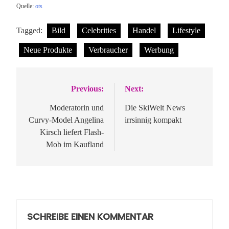
Quelle:
ots
Tagged:
Bild
Celebrities
Handel
Lifestyle
Neue Produkte
Verbraucher
Werbung
Previous:
Next:
Beitragsnavigation
Moderatorin und
Die SkiWelt News
Curvy-Model Angelina
irrsinnig kompakt
Kirsch liefert Flash-
Mob im Kaufland
SCHREIBE EINEN KOMMENTAR