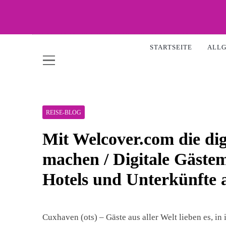
Skip
to
content
WOW-
STARTSEITE
ALL
REISE-BLOG
Mit Welcover.com die dig
machen / Digitale Gäste
Hotels und Unterkünfte 
Cuxhaven (ots) – Gäste aus aller Welt lieben es, i