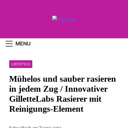
Skip
to
content
WOW-Air
MENU
LIFESTYLE
Mühelos und sauber rasieren
in jedem Zug / Innovativer
GilletteLabs Rasierer mit
Reinigungs-Element
Schwalbach am Taunus (ots) –