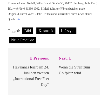
Kommunikation GmbH, Willy-Brandt-Straße 55, 20457 Hamburg, Julia Korf,
Tel.: +49 (0)40 41330 1902, E-Mail:
julia.korf@brandzeichen-pr.de
Original-Content von: Gillette Deutschland, übermittelt durch news aktuell
Quelle:
ots
Tagged:
Bild
Kosmetik
Lifestyle
Neue Produkte
Previous:
Next:
Beitragsnavigation
Havaianas feiert am 24.
Wenn die Streif zum
Juni den zweiten
Golfplatz wird
„International Free Feet
Day“