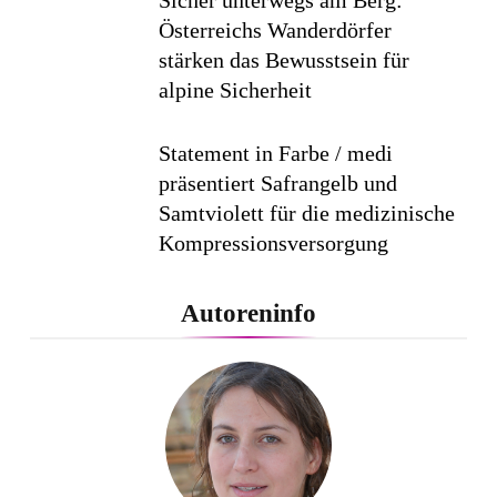
Österreichs Wanderdörfer
stärken das Bewusstsein für
alpine Sicherheit
Statement in Farbe / medi
präsentiert Safrangelb und
Samtviolett für die medizinische
Kompressionsversorgung
PEPE JEANS LONDON AW26
Autoreninfo
Flachste mechanische
Weltzeituhr gewinnt Red Dot:
Best of the Best 2026 / NOMOS