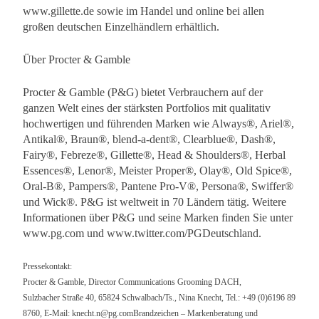
www.gillette.de sowie im Handel und online bei allen
großen deutschen Einzelhändlern erhältlich.
Über Procter & Gamble
Procter & Gamble (P&G) bietet Verbrauchern auf der
ganzen Welt eines der stärksten Portfolios mit qualitativ
hochwertigen und führenden Marken wie Always®, Ariel®,
Antikal®, Braun®, blend-a-dent®, Clearblue®, Dash®,
Fairy®, Febreze®, Gillette®, Head & Shoulders®, Herbal
Essences®, Lenor®, Meister Proper®, Olay®, Old Spice®,
Oral-B®, Pampers®, Pantene Pro-V®, Persona®, Swiffer®
und Wick®. P&G ist weltweit in 70 Ländern tätig. Weitere
Informationen über P&G und seine Marken finden Sie unter
www.pg.com und www.twitter.com/PGDeutschland.
Pressekontakt:
Procter & Gamble, Director Communications Grooming DACH,
Sulzbacher Straße 40, 65824 Schwalbach/Ts., Nina Knecht, Tel.: +49 (0)6196 89
8760, E-Mail:
knecht.n@pg.comBrandzeichen
– Markenberatung und