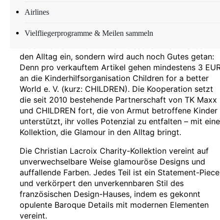
Airlines
Zum Weltkindertag launcht TK Maxx eine Charity-
Kollektion von der renommierten Designer-Brand
Vielfliegerprogramme & Meilen sammeln
Christian Lacroix. Mit dem Kauf der einzelnen Charity
Produkte kehrt nicht nur ein bisschen mehr Farbe in
den Alltag ein, sondern wird auch noch Gutes getan:
Denn pro verkauftem Artikel gehen mindestens 3 EU
an die Kinderhilfsorganisation Children for a better
World e. V. (kurz: CHILDREN). Die Kooperation setzt
die seit 2010 bestehende Partnerschaft von TK Maxx
und CHILDREN fort, die von Armut betroffene Kinder
unterstützt, ihr volles Potenzial zu entfalten – mit eine
Kollektion, die Glamour in den Alltag bringt.
Die Christian Lacroix Charity-Kollektion vereint auf
unverwechselbare Weise glamouröse Designs und
auffallende Farben. Jedes Teil ist ein Statement-Piece
und verkörpert den unverkennbaren Stil des
französischen Design-Hauses, indem es gekonnt
opulente Baroque Details mit modernen Elementen
vereint.