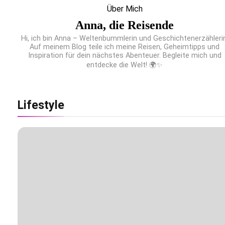
Über Mich
Anna, die Reisende
Hi, ich bin Anna – Weltenbummlerin und Geschichtenerzählerin
Auf meinem Blog teile ich meine Reisen, Geheimtipps und
Inspiration für dein nächstes Abenteuer. Begleite mich und
entdecke die Welt! 🌍✨
Flachste mechanische Weltzeituhr gewinnt Red
Dot: Best of the Best 2026 / NOMOS Glashütte
erzielt 94 von 100 Punkten.
Lifestyle