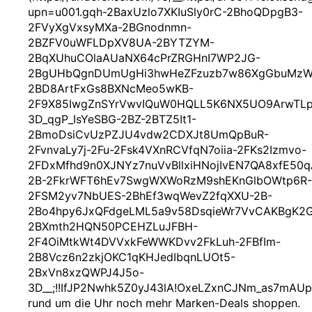
upn=u001.gqh-2BaxUzlo7XKIuSly0rC-2BhoQDpgB3-
2FVyXgVxsyMXa-2BGnodnmn-
2BZFV0uWFLDpXV8UA-2BYTZYM-
2BqXUhuCOlaAUaNX64cPrZRGHnI7WP2JG-
2BgUHbQgnDUmUgHi3hwHeZFzuzb7w86XgGbuMzWQ
2BD8ArtFxGs8BXNcMeo5wKB-
2F9X85IwgZnSYrVwvIQuW0HQLL5K6NX5UO9ArwTLp
3D_qgP_IsYeSBG-2BZ-2BTZ5It1-
2BmoDsiCvUzPZJU4vdw2CDXJt8UmQpBuR-
2FvnvaLy7j-2Fu-2Fsk4VXnRCVfqN7oiia-2FKs2Izmvo-
2FDxMfhd9n0XJNYz7nuVvBllxiHNojIvEN7QA8xfE50qA
2B-2FkrWFT6hEv7SwgWXWoRzM9shEKnGlbOWtp6R-
2FSM2yv7NbUES-2BhEf3wqWevZ2fqXXU-2B-
2Bo4hpy6JxQFdgeLML5a9v58DsqieWr7VvCAKBgK2G
2BXmth2HQN50PCEHZLuJFBH-
2F4OiMtkWt4DVVxkFeWWKDvv2FkLuh-2FBfIm-
2B8Vcz6n2zkjOKC1qKHJedIbqnLUOt5-
2BxVn8xzQWPJ4J5o-
3D__;!!IfJP2Nwhk5Z0yJ43lA!OxeLZxnCJNm_as7mA
rund um die Uhr noch mehr Marken-Deals shoppen.