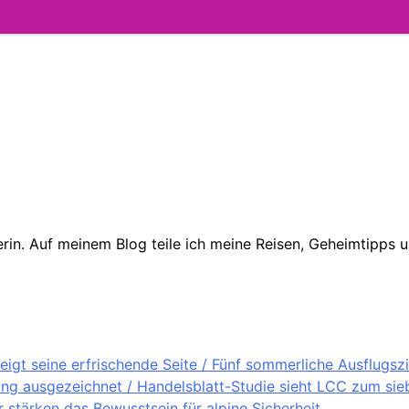
in. Auf meinem Blog teile ich meine Reisen, Geheimtipps un
igt seine erfrischende Seite / Fünf sommerliche Ausflugsz
ung ausgezeichnet / Handelsblatt-Studie sieht LCC zum sieb
stärken das Bewusstsein für alpine Sicherheit