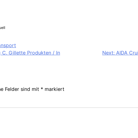
ell
ansport
C. Gillette Produkten / In
Next:
AIDA Cru
he Felder sind mit
*
markiert