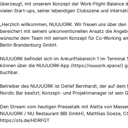
überzeugt, mit unserem Konzept der Work-Flight-Balance den
vielen Start-ups, seiner lebendigen Clubszene und interna
„Herzlich willkommen, NUUUORK. Wir freuen uns über den Ra
bereichert mit seinem unkonventionellen Ansatz die Angebo
wünsche dem Team mit seinem Konzept für Co-Working am F
Berlin Brandenburg GmbH.
NUUUORK befindet sich im Ankunftsbereich 1 im Terminal 
können über die NUUUORK-App (https://nuuuork.space/) g
buchbar.
Betreiber des NUUUORK ist Detlef Bernhardt, der auf dem
Nordic Bar besitzt; Konzept- und Projektmanager ist sein 
Den Stream vom heutigen Pressetalk mit Aletta von Massen
NUUUORK / NU Restaurant BBI GmbH), Matthias Goeze, CCO
https://ots.de/HDRFGT