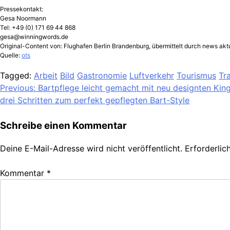
Pressekontakt:
Gesa Noormann
Tel: +49 (0) 171 69 44 868
gesa@winningwords.de
Original-Content von: Flughafen Berlin Brandenburg, übermittelt durch news aktu
Quelle:
ots
Tagged:
Arbeit
Bild
Gastronomie
Luftverkehr
Tourismus
Tr
Beitragsnavigation
Previous:
Bartpflege leicht gemacht mit neu designten King 
drei Schritten zum perfekt gepflegten Bart-Style
Schreibe einen Kommentar
Deine E-Mail-Adresse wird nicht veröffentlicht.
Erforderlic
Kommentar
*