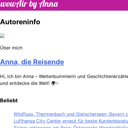
Skip
to
content
WOW-Air
Autoreninfo
Über mich
Anna, die Reisende
Hi, ich bin Anna – Weltenbummlerin und Geschichtenerzähler
und entdecke die Welt! 🌍✨
Beliebt
Wildfluss, Thermenbach und Gletscherseen: Bayern ze
Lufthansa City Center erneut für beste Kundenberat
Sicher unterwegs am Berg: Österreichs Wanderdörfer 