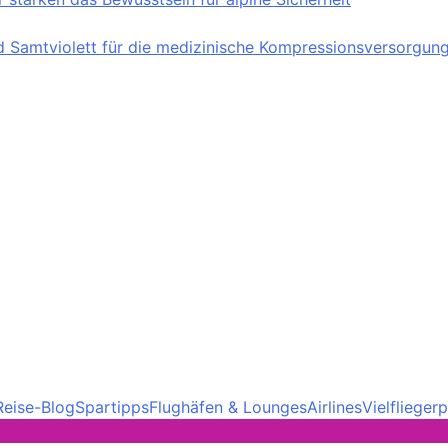
nd Samtviolett für die medizinische Kompressionsversorgun
Reise-Blog
Spartipps
Flughäfen & Lounges
Airlines
Vielfliege