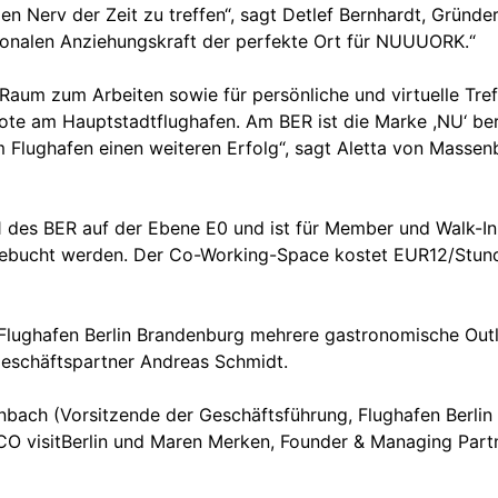
 Nerv der Zeit zu treffen“, sagt Detlef Bernhardt, Gründer
tionalen Anziehungskraft der perfekte Ort für NUUUORK.“
um zum Arbeiten sowie für persönliche und virtuelle Treff
te am Hauptstadtflughafen. Am BER ist die Marke ,NU‘ bere
lughafen einen weiteren Erfolg“, sagt Aletta von Massenb
1 des BER auf der Ebene E0 und ist für Member und Walk-I
ebucht werden. Der Co-Working-Space kostet EUR12/Stund
 Flughafen Berlin Brandenburg mehrere gastronomische Out
Geschäftspartner Andreas Schmidt.
bach (Vorsitzende der Geschäftsführung, Flughafen Berlin
 visitBerlin und Maren Merken, Founder & Managing Partn