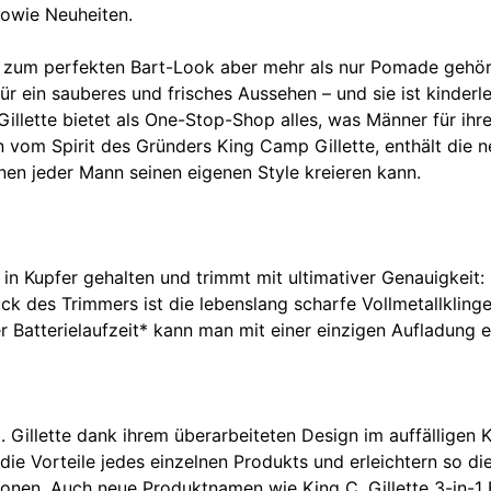
sowie Neuheiten.
 Dass zum perfekten Bart-Look aber mehr als nur Pomade geh
ür ein sauberes und frisches Aussehen – und sie ist kinderl
Gillette bietet als One-Stop-Shop alles, was Männer für ihr
 vom Spirit des Gründers King Camp Gillette, enthält die n
en jeder Mann seinen eigenen Style kreieren kann.
 in Kupfer gehalten und trimmt mit ultimativer Genauigkeit
 des Trimmers ist die lebenslang scharfe Vollmetallklinge
Batterielaufzeit* kann man mit einer einzigen Aufladung 
llette dank ihrem überarbeiteten Design im auffälligen Kup
 Vorteile jedes einzelnen Produkts und erleichtern so die O
onen. Auch neue Produktnamen wie King C. Gillette 3-in-1