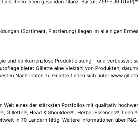
rleiht ihnen einen gesunden Glanz. Bartöl; 7,99 EUR (UVP)*
idungen (Sortiment, Platzierung) liegen im alleinigen Erm
logie und konkurrenzlose Produktleistung – und verbessert 
tpflege bietet Gillette eine Vielzahl von Produkten, darun
esten Nachrichten zu Gillette finden sich unter www.gillett
 Welt eines der stärksten Portfolios mit qualitativ hochwe
®, Gillette®, Head & Shoulders®, Herbal Essences®, Lenor®
ltweit in 70 Ländern tätig. Weitere Informationen über P&