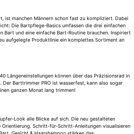
ört, ist manchen Männern schon fast zu kompliziert. Dabei
eicht: Die Bartpflege-Basics umfassen die drei einfachen
en Bart und eine einfache Bart-Routine brauchen. Inspiriert
eu aufgelegte Produktlinie ein komplettes Sortiment an
: 40 Längeneinstellungen können über das Präzisionsrad in
. Der Barttrimmer PRO ist wasserfest, kann also sogar
einen ganzen Monat lang trimmen!
fer-Look alle Blicke auf sich. Die neu gestalteten
rientierung. Schritt-für-Schritt-Anleitungen visualisieren
 Bart, Gesicht & Haarshampoo stärken das