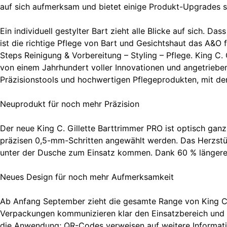
auf sich aufmerksam und bietet einige Produkt-Upgrades 
Ein individuell gestylter Bart zieht alle Blicke auf sich.
ist die richtige Pflege von Bart und Gesichtshaut das A&O f
Steps Reinigung & Vorbereitung – Styling – Pflege. King C. 
von einem Jahrhundert voller Innovationen und angetrieben
Präzisionstools und hochwertigen Pflegeprodukten, mit den
Neuprodukt für noch mehr Präzision
Der neue King C. Gillette Barttrimmer PRO ist optisch ganz
präzisen 0,5-mm-Schritten angewählt werden. Das Herzstück
unter der Dusche zum Einsatz kommen. Dank 60 % längerer 
Neues Design für noch mehr Aufmerksamkeit
Ab Anfang September zieht die gesamte Range von King C. Gi
Verpackungen kommunizieren klar den Einsatzbereich und die
die Anwendung; QR-Codes verweisen auf weitere Informati