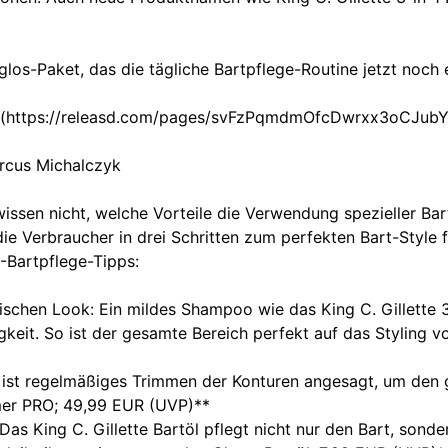
glos-Paket, das die tägliche Bartpflege-Routine jetzt noch
hier (https://releasd.com/pages/svFzPqmdmOfcDwrxx3oCJu
arcus Michalczyk
r wissen nicht, welche Vorteile die Verwendung spezieller B
die Verbraucher in drei Schritten zum perfekten Bart-Style fü
-Bartpflege-Tipps:
frischen Look: Ein mildes Shampoo wie das King C. Gillette 
keit. So ist der gesamte Bereich perfekt auf das Styling v
ier ist regelmäßiges Trimmen der Konturen angesagt, um den
mmer PRO; 49,99 EUR (UVP)**
 Das King C. Gillette Bartöl pflegt nicht nur den Bart, sond