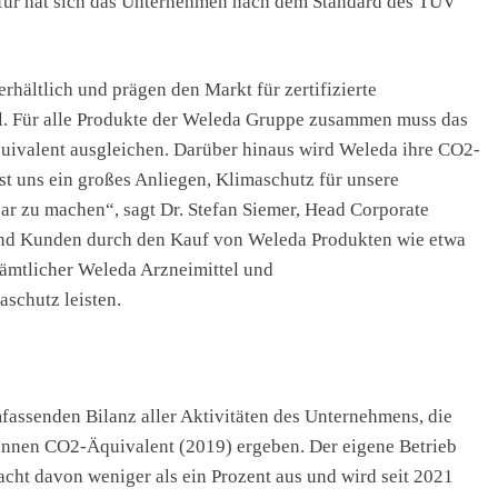
afür hat sich das Unternehmen nach dem Standard des TÜV
rhältlich und prägen den Markt für zertifizierte
l. Für alle Produkte der Weleda Gruppe zusammen muss das
ivalent ausgleichen. Darüber hinaus wird Weleda ihre CO2-
st uns ein großes Anliegen, Klimaschutz für unsere
 zu machen“, sagt Dr. Stefan Siemer, Head Corporate
und Kunden durch den Kauf von Weleda Produkten wie etwa
sämtlicher Weleda Arzneimittel und
schutz leisten.
fassenden Bilanz aller Aktivitäten des Unternehmens, die
onnen CO2-Äquivalent (2019) ergeben. Der eigene Betrieb
ht davon weniger als ein Prozent aus und wird seit 2021