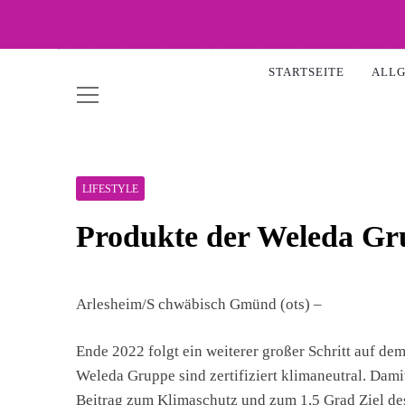
Skip
to
WOW-
content
STARTSEITE
ALL
LIFESTYLE
Produkte der Weleda Gr
Arlesheim/S chwäbisch Gmünd (ots) –
Ende 2022 folgt ein weiterer großer Schritt auf de
Weleda Gruppe sind zertifiziert klimaneutral. Da
Beitrag zum Klimaschutz und zum 1,5 Grad Ziel d