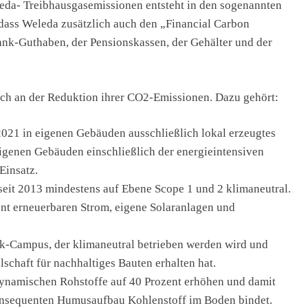
leda- Treibhausgasemissionen entsteht in den sogenannten
 dass Weleda zusätzlich auch den „Financial Carbon
ank-Guthaben, der Pensionskassen, der Gehälter und der
lich an der Reduktion ihrer CO2-Emissionen. Dazu gehört:
2021 in eigenen Gebäuden ausschließlich lokal erzeugtes
igenen Gebäuden einschließlich der energieintensiven
Einsatz.
 seit 2013 mindestens auf Ebene Scope 1 und 2 klimaneutral.
ent erneuerbaren Strom, eigene Solaranlagen und
ik-Campus, der klimaneutral betrieben werden wird und
lschaft für nachhaltiges Bauten erhalten hat.
dynamischen Rohstoffe auf 40 Prozent erhöhen und damit
konsequenten Humusaufbau Kohlenstoff im Boden bindet.