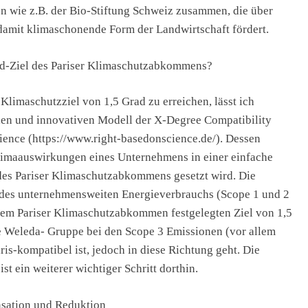
en wie z.B. der Bio-Stiftung Schweiz zusammen, die über
damit klimaschonende Form der Landwirtschaft fördert.
ad-Ziel des Pariser Klimaschutzabkommens?
Klimaschutzziel von 1,5 Grad zu erreichen, lässt ich
xen und innovativen Modell der X-Degree Compatibility
ence (https://www.right-basedonscience.de/). Dessen
limaauswirkungen eines Unternehmens in einer einfache
 des Pariser Klimaschutzabkommens gesetzt wird. Die
 des unternehmensweiten Energieverbrauchs (Scope 1 und 2
dem Pariser Klimaschutzabkommen festgelegten Ziel von 1,5
e Weleda- Gruppe bei den Scope 3 Emissionen (vor allem
is-kompatibel ist, jedoch in diese Richtung geht. Die
st ein weiterer wichtiger Schritt dorthin.
sation und Reduktion