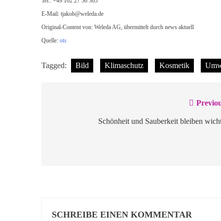
Tel.: +49 162 27 56 365
E-Mail:
tjakob@weleda.de
Original-Content von: Weleda AG, übermittelt durch news aktuell
Quelle:
ots
Tagged:
Bild
Klimaschutz
Kosmetik
Umw
Previou
Beitragsnavigation
Schönheit und Sauberkeit bleiben wich
SCHREIBE EINEN KOMMENTAR