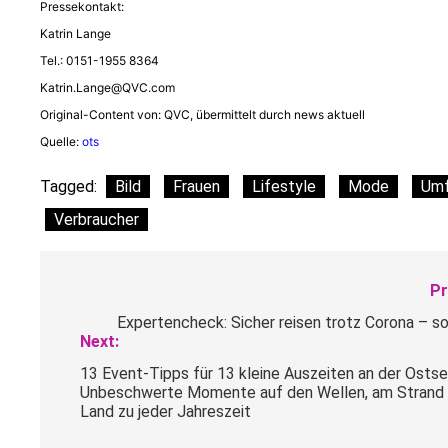
Pressekontakt:
Katrin Lange
Tel.: 0151-1955 8364
Katrin.Lange@QVC.com
Original-Content von: QVC, übermittelt durch news aktuell
Quelle:
ots
Tagged:
Bild
Frauen
Lifestyle
Mode
Umf
Verbraucher
Beitragsnavigation
Pr
Expertencheck: Sicher reisen trotz Corona – so
Next:
13 Event-Tipps für 13 kleine Auszeiten an der Ostse
Unbeschwerte Momente auf den Wellen, am Strand 
Land zu jeder Jahreszeit