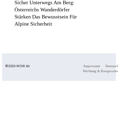
Sicher Unterwegs Am Berg:
Österreichs Wanderdörfer
Stärken Das Bewusstsein Für
Alpine Sicherheit
Statement In Farbe / Medi
Präsentiert Safrangelb Und
Samtviolett Für Die
©2026 WOW Air
Impressum
Datensc
Werbung & Kooperatio
Medizinische
Kompressionsversorgung
PEPE JEANS LONDON
AW26