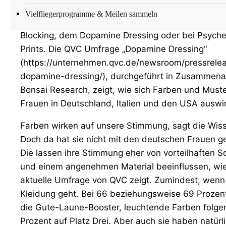
Leuchtende Farben und ausdrucksstarke Muster p
Vielfliegerprogramme & Meilen sammeln
Modetrends der vergangenen Jahre – sei es beim 
Blocking, dem Dopamine Dressing oder bei Psyche
Prints. Die QVC Umfrage „Dopamine Dressing“
(https://unternehmen.qvc.de/newsroom/pressrelea
dopamine-dressing/), durchgeführt in Zusammenar
Bonsai Research, zeigt, wie sich Farben und Muste
Frauen in Deutschland, Italien und den USA auswi
Farben wirken auf unsere Stimmung, sagt die Wis
Doch da hat sie nicht mit den deutschen Frauen g
Die lassen ihre Stimmung eher von vorteilhaften S
und einem angenehmen Material beeinflussen, wie
aktuelle Umfrage von QVC zeigt. Zumindest, wenn
Kleidung geht. Bei 66 beziehungsweise 69 Prozent
die Gute-Laune-Booster, leuchtende Farben folge
Prozent auf Platz Drei. Aber auch sie haben natürl