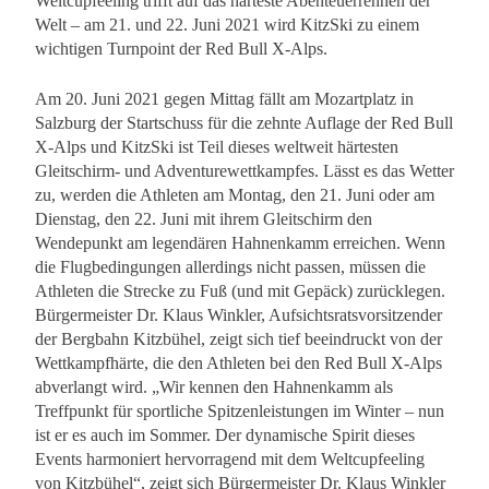
Weltcupfeeling trifft auf das härteste Abenteuerrennen der
Welt – am 21. und 22. Juni 2021 wird KitzSki zu einem
wichtigen Turnpoint der Red Bull X-Alps.
Am 20. Juni 2021 gegen Mittag fällt am Mozartplatz in
Salzburg der Startschuss für die zehnte Auflage der Red Bull
X-Alps und KitzSki ist Teil dieses weltweit härtesten
Gleitschirm- und Adventurewettkampfes. Lässt es das Wetter
zu, werden die Athleten am Montag, den 21. Juni oder am
Dienstag, den 22. Juni mit ihrem Gleitschirm den
Wendepunkt am legendären Hahnenkamm erreichen. Wenn
die Flugbedingungen allerdings nicht passen, müssen die
Athleten die Strecke zu Fuß (und mit Gepäck) zurücklegen.
Bürgermeister Dr. Klaus Winkler, Aufsichtsratsvorsitzender
der Bergbahn Kitzbühel, zeigt sich tief beeindruckt von der
Wettkampfhärte, die den Athleten bei den Red Bull X-Alps
abverlangt wird. „Wir kennen den Hahnenkamm als
Treffpunkt für sportliche Spitzenleistungen im Winter – nun
ist er es auch im Sommer. Der dynamische Spirit dieses
Events harmoniert hervorragend mit dem Weltcupfeeling
von Kitzbühel“, zeigt sich Bürgermeister Dr. Klaus Winkler