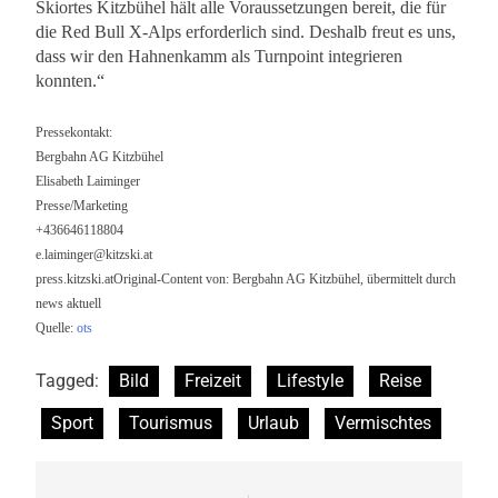
Skiortes Kitzbühel hält alle Voraussetzungen bereit, die für
die Red Bull X-Alps erforderlich sind. Deshalb freut es uns,
dass wir den Hahnenkamm als Turnpoint integrieren
konnten.“
Pressekontakt:
Bergbahn AG Kitzbühel
Elisabeth Laiminger
Presse/Marketing
+436646118804
e.laiminger@kitzski.at
press.kitzski.atOriginal-Content von: Bergbahn AG Kitzbühel, übermittelt durch
news aktuell
Quelle:
ots
Tagged:
Bild
Freizeit
Lifestyle
Reise
Sport
Tourismus
Urlaub
Vermischtes