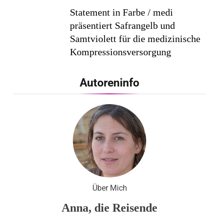
Statement in Farbe / medi
präsentiert Safrangelb und
Samtviolett für die medizinische
Kompressionsversorgung
PEPE JEANS LONDON AW26
Autoreninfo
Flachste mechanische
Weltzeituhr gewinnt Red Dot:
Best of the Best 2026 / NOMOS
Glashütte erzielt 94 von 100
Punkten.
Über Mich
Anna, die Reisende