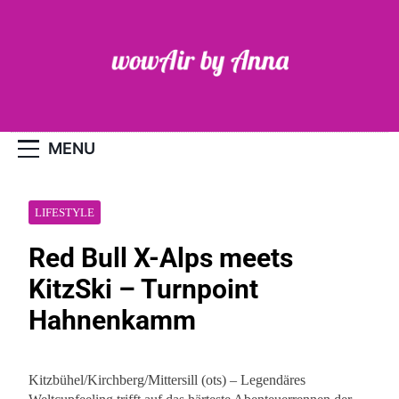
Skip
to
content
WOW-Air
MENU
LIFESTYLE
Red Bull X-Alps meets
KitzSki – Turnpoint
Hahnenkamm
Kitzbühel/Kirchberg/Mittersill (ots) – Legendäres