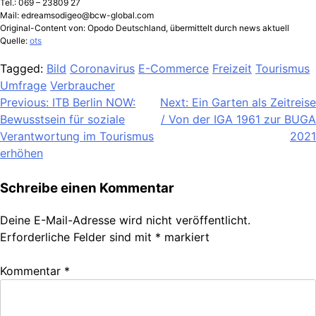
Tel.: 069 – 23809 27
Mail:
edreamsodigeo@bcw-global.com
Original-Content von: Opodo Deutschland, übermittelt durch news aktuell
Quelle:
ots
Tagged:
Bild
Coronavirus
E-Commerce
Freizeit
Tourismus
Umfrage
Verbraucher
Beitragsnavigation
Previous:
ITB Berlin NOW:
Next:
Ein Garten als Zeitreise
Bewusstsein für soziale
/ Von der IGA 1961 zur BUGA
Verantwortung im Tourismus
2021
erhöhen
Schreibe einen Kommentar
Deine E-Mail-Adresse wird nicht veröffentlicht.
Erforderliche Felder sind mit
*
markiert
Kommentar
*