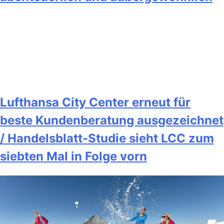
Lufthansa City Center erneut für
beste Kundenberatung ausgezeichnet
/ Handelsblatt-Studie sieht LCC zum
siebten Mal in Folge vorn