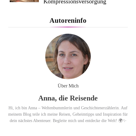
Kompressionsversorgung
PEPE JEANS LONDON AW26
Autoreninfo
Flachste mechanische
Weltzeituhr gewinnt Red Dot:
Best of the Best 2026 / NOMOS
Glashütte erzielt 94 von 100
Punkten.
Über Mich
Anna, die Reisende
Hi, ich bin Anna – Weltenbummlerin und Geschichtenerzählerin. Auf
meinem Blog teile ich meine Reisen, Geheimtipps und Inspiration für
dein nächstes Abenteuer. Begleite mich und entdecke die Welt! 🌍✨