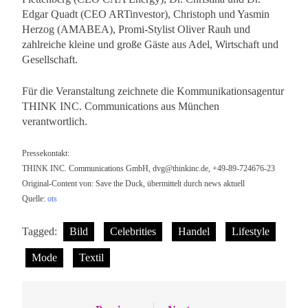
Edgar Quadt (CEO ARTinvestor), Christoph und Yasmin
Herzog (AMABEA), Promi-Stylist Oliver Rauh und
zahlreiche kleine und große Gäste aus Adel, Wirtschaft und
Gesellschaft.
Für die Veranstaltung zeichnete die Kommunikationsagentur
THINK INC. Communications aus München
verantwortlich.
Pressekontakt:
THINK INC. Communications GmbH,
dvg@thinkinc.de
, +49-89-724676-23
Original-Content von: Save the Duck, übermittelt durch news aktuell
Quelle:
ots
Tagged:
Bild
Celebrities
Handel
Lifestyle
Mode
Textil