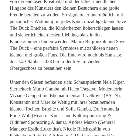
von der endlosen Kreativität und der schier unendlichen
Hingabe des Künstlers den kleinen Besuchern eine große
Freude bereiten zu wollen. So signierte er unermüdlich, mit
persönlicher Widmung für jedes Kind, unzählige kleine Save
The Duck Entchen, die Kinderherzen höherschlagen lassen
und sicherlich einen festen Lieblingsplatz in den
Kinderzimmern finden werden. Mauro Bergonzoli und Save
The Duck – eine perfekte Symbiose mit zahllosen neuen
kleinen und großen Fans. Die Ente wird noch bis Samstag,
den 14. Oktober 2023 bei Lodenfrey im vierten
Obergeschoss zu bestaunen sein.
Unter den Gästen befanden sich: Schauspielerin Nele Kiper,
Sternekoch Mario Gamba mit Helen Tsegaye, Moderatorin
Viviane Geppert mit Ehemann Dusan Cvetkovic (BSTN),
Konstantin und Mareike Wettig mit ihrer bezaubernden
kleinen Tochter, Brigitte und Sofia Gamba, Dr. Antonella
Forte-Wolf (Head of Kunst- und Kultursponsoring &
Oldtimer Sponsoring Allianz), Andrea Mazzo (General
Manager EssilorLuxottica), Nicole Reichsgräfin von
Plettenberg (CEO CAA Energy), Dr. Christina und Dr.