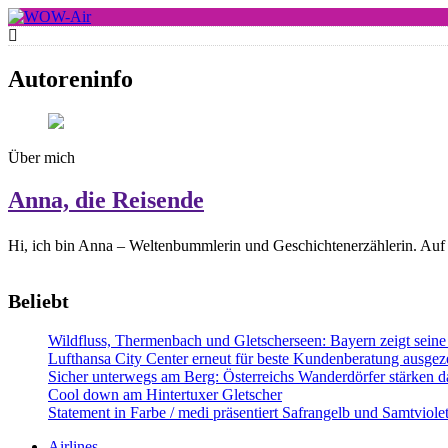
Skip
to
WOW-Air
content
Autoreninfo
Über mich
Anna, die Reisende
Hi, ich bin Anna – Weltenbummlerin und Geschichtenerzählerin. Auf 
Beliebt
Wildfluss, Thermenbach und Gletscherseen: Bayern zeigt seine 
Lufthansa City Center erneut für beste Kundenberatung ausgeze
Sicher unterwegs am Berg: Österreichs Wanderdörfer stärken da
Cool down am Hintertuxer Gletscher
Statement in Farbe / medi präsentiert Safrangelb und Samtviol
Airlines