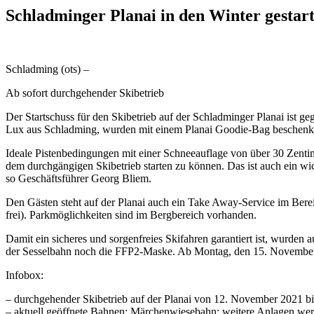
Schladminger Planai in den Winter gestart
Schladming (ots) –
Ab sofort durchgehender Skibetrieb
Der Startschuss für den Skibetrieb auf der Schladminger Planai ist g
Lux aus Schladming, wurden mit einem Planai Goodie-Bag beschenk
Ideale Pistenbedingungen mit einer Schneeauflage von über 30 Zentime
dem durchgängigen Skibetrieb starten zu können. Das ist auch ein wic
so Geschäftsführer Georg Bliem.
Den Gästen steht auf der Planai auch ein Take Away-Service im Bere
frei). Parkmöglichkeiten sind im Bergbereich vorhanden.
Damit ein sicheres und sorgenfreies Skifahren garantiert ist, wurde
der Sesselbahn noch die FFP2-Maske. Ab Montag, den 15. November gi
Infobox:
– durchgehender Skibetrieb auf der Planai von 12. November 2021 bi
– aktuell geöffnete Bahnen: Märchenwiesebahn; weitere Anlagen werd