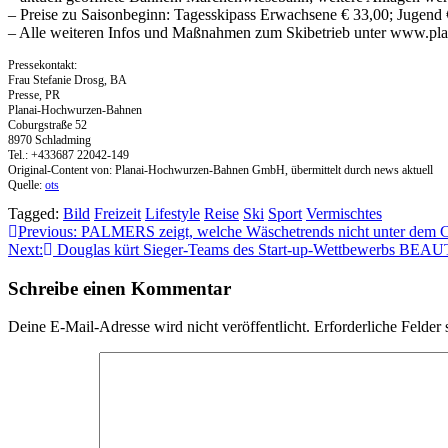
– Preise zu Saisonbeginn: Tagesskipass Erwachsene € 33,00; Jugend 
– Alle weiteren Infos und Maßnahmen zum Skibetrieb unter www.plan
Pressekontakt:
Frau Stefanie Drosg, BA
Presse, PR
Planai-Hochwurzen-Bahnen
Coburgstraße 52
8970 Schladming
Tel.: +433687 22042-149
Original-Content von: Planai-Hochwurzen-Bahnen GmbH, übermittelt durch news aktuell
Quelle:
ots
Tagged:
Bild
Freizeit
Lifestyle
Reise
Ski
Sport
Vermischtes
Beitragsnavigation
Previous:
PALMERS zeigt, welche Wäschetrends nicht unter dem C
Next:
Douglas kürt Sieger-Teams des Start-up-Wettbewerbs B
Schreibe einen Kommentar
Deine E-Mail-Adresse wird nicht veröffentlicht.
Erforderliche Felder 