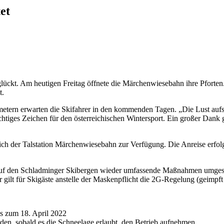
et
eglückt. Am heutigen Freitag öffnete die Märchenwiesebahn ihre Pforten
t.
tern erwarten die Skifahrer in den kommenden Tagen. „Die Lust aufs Sk
htiges Zeichen für den österreichischen Wintersport. Ein großer Dank 
ich der Talstation Märchenwiesebahn zur Verfügung. Die Anreise erfol
n auf den Schladminger Skibergen wieder umfassende Maßnahmen umgeset
lt für Skigäste anstelle der Maskenpflicht die 2G-Regelung (geimpft
s zum 18. April 2022
en, sobald es die Schneelage erlaubt, den Betrieb aufnehmen.