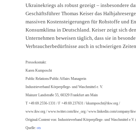
Ukrainekriegs als robust gezeigt – insbesondere d
Geschäftsführer Thomas Keiser das Halbjahreserge
massiven Kostensteigerungen für Rohstoffe und Ene
Konsumklima in Deutschland. Keiser zeigt sich den
Unternehmen beweisen täglich, dass sie in besonde
Verbraucherbedürfnisse auch in schwierigen Zeiten
Pressekontakt:
Karen Kumposcht
Public Relations/Public Affairs Managerin
Industrieverband Körperpflege- und Waschmittel e. V.
Mainzer Landstraße 55, 60329 Frankfurt am Main
T +49.69.2556-1331 / F +49.69.237631 /
kkumposcht@ikw.org
/
www.ikw.org / www.twitter.com/ikw_org / www.linkedin.com/company/ikw
Original-Content von: Industrieverband Körperpflege- und Waschmittel e.V. 
Quelle:
ots