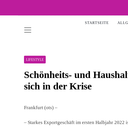
Skip
to
WOW-
content
STARTSEITE
ALL
LIFESTYLE
Schönheits- und Haushalt
sich in der Krise
Frankfurt (ots) –
– Starkes Exportgeschäft im ersten Halbjahr 2022 