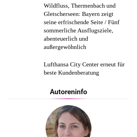
Wildfluss, Thermenbach und
Gletscherseen: Bayern zeigt
seine erfrischende Seite / Fünf
sommerliche Ausflugsziele,
abenteuerlich und
außergewöhnlich
Lufthansa City Center erneut für
beste Kundenberatung
ausgezeichnet / Handelsblatt-
Studie sieht LCC zum siebten
Autoreninfo
Mal in Folge vorn
Cool down am Hintertuxer
Gletscher