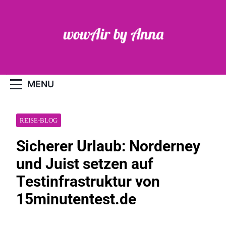
Skip
to
content
WOW-Air
MENU
REISE-BLOG
Sicherer Urlaub: Norderney
und Juist setzen auf
Testinfrastruktur von
15minutentest.de