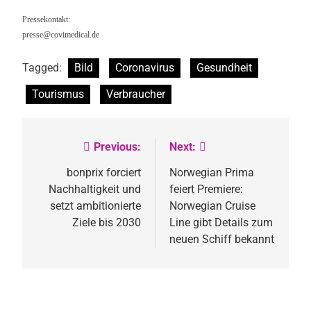
Pressekontakt:
presse@covimedical.de
Tagged:
Bild
Coronavirus
Gesundheit
Tourismus
Verbraucher
Previous:
Next:
Beitragsnavigation
bonprix forciert
Norwegian Prima
Nachhaltigkeit und
feiert Premiere:
setzt ambitionierte
Norwegian Cruise
Ziele bis 2030
Line gibt Details zum
neuen Schiff bekannt